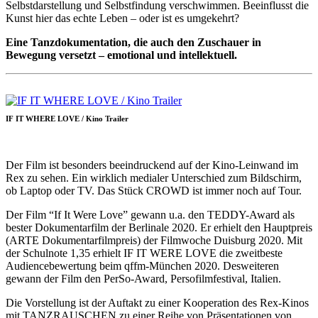
Selbstdarstellung und Selbstfindung verschwimmen. Beeinflusst die
Kunst hier das echte Leben – oder ist es umgekehrt?
Eine Tanzdokumentation, die auch den Zuschauer in
Bewegung versetzt – emotional und intellektuell.
IF IT WHERE LOVE / Kino Trailer
Der Film ist besonders beeindruckend auf der Kino-Leinwand im
Rex zu sehen. Ein wirklich medialer Unterschied zum Bildschirm,
ob Laptop oder TV. Das Stück CROWD ist immer noch auf Tour.
Der Film “If It Were Love” gewann u.a. den TEDDY-Award als
bester Dokumentarfilm der Berlinale 2020. Er erhielt den Hauptpreis
(ARTE Dokumentarfilmpreis) der Filmwoche Duisburg 2020. Mit
der Schulnote 1,35 erhielt IF IT WERE LOVE die zweitbeste
Audiencebewertung beim qffm-München 2020. Desweiteren
gewann der Film den PerSo-Award, Persofilmfestival, Italien.
Die Vorstellung ist der Auftakt zu einer Kooperation des Rex-Kinos
mit TANZRAUSCHEN zu einer Reihe von Präsentationen von