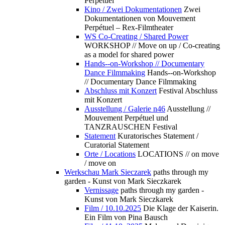
Perpétuel
Kino / Zwei Dokumentationen
Zwei
Dokumentationen von Mouvement
Perpétuel – Rex-Filmtheater
WS Co-Creating / Shared Power
WORKSHOP // Move on up / Co-creating
as a model for shared power
Hands--on-Workshop // Documentary
Dance Filmmaking
Hands--on-Workshop
// Documentary Dance Filmmaking
Abschluss mit Konzert
Festival Abschluss
mit Konzert
Ausstellung / Galerie n46
Ausstellung //
Mouvement Perpétuel und
TANZRAUSCHEN Festival
Statement
Kuratorisches Statement /
Curatorial Statement
Orte / Locations
LOCATIONS // on move
/ move on
Werkschau Mark Sieczarek
paths through my
garden - Kunst von Mark Sieczkarek
Vernissage
paths through my garden -
Kunst von Mark Sieczkarek
Film / 10.10.2025
Die Klage der Kaiserin.
Ein Film von Pina Bausch