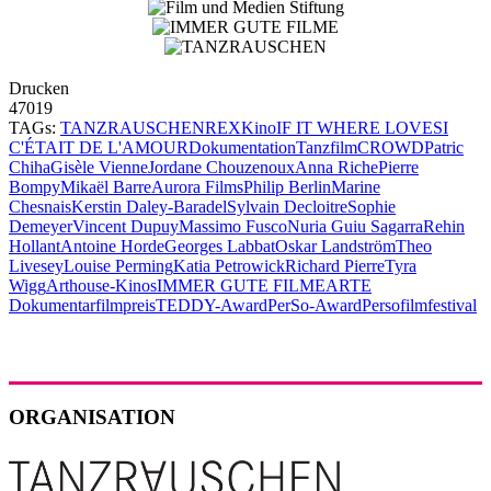
Drucken
47019
TAGs:
TANZRAUSCHEN
REX
Kino
IF IT WHERE LOVE
SI
C'ÉTAIT DE L'AMOUR
Dokumentation
Tanzfilm
CROWD
Patric
Chiha
Gisèle Vienne
Jordane Chouzenoux
Anna Riche
Pierre
Bompy
Mikaël Barre
Aurora Films
Philip Berlin
Marine
Chesnais
Kerstin Daley-Baradel
Sylvain Decloitre
Sophie
Demeyer
Vincent Dupuy
Massimo Fusco
Nuria Guiu Sagarra
Rehin
Hollant
Antoine Horde
Georges Labbat
Oskar Landström
Theo
Livesey
Louise Perming
Katia Petrowick
Richard Pierre
Tyra
Wigg
Arthouse-Kinos
IMMER GUTE FILME
ARTE
Dokumentarfilmpreis
TEDDY-Award
PerSo-Award
Persofilmfestival
ORGANISATION