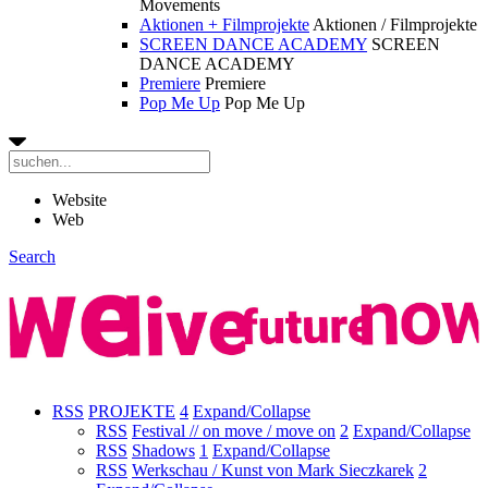
Movements
Aktionen + Filmprojekte
Aktionen / Filmprojekte
SCREEN DANCE ACADEMY
SCREEN
DANCE ACADEMY
Premiere
Premiere
Pop Me Up
Pop Me Up
Website
Web
Search
RSS
PROJEKTE
4
Expand/Collapse
RSS
Festival // on move / move on
2
Expand/Collapse
RSS
Shadows
1
Expand/Collapse
RSS
Werkschau / Kunst von Mark Sieczkarek
2