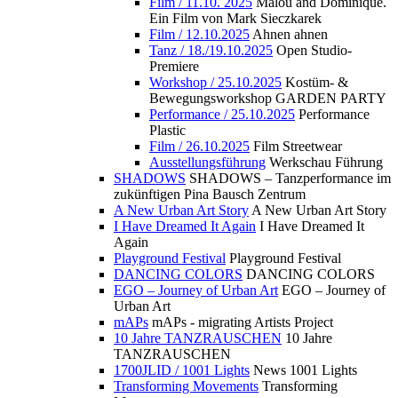
Film / 11.10. 2025
Malou and Dominique.
Ein Film von Mark Sieczkarek
Film / 12.10.2025
Ahnen ahnen
Tanz / 18./19.10.2025
Open Studio-
Premiere
Workshop / 25.10.2025
Kostüm- &
Bewegungsworkshop GARDEN PARTY
Performance / 25.10.2025
Performance
Plastic
Film / 26.10.2025
Film Streetwear
Ausstellungsführung
Werkschau Führung
SHADOWS
SHADOWS – Tanzperformance im
zukünftigen Pina Bausch Zentrum
A New Urban Art Story
A New Urban Art Story
I Have Dreamed It Again
I Have Dreamed It
Again
Playground Festival
Playground Festival
DANCING COLORS
DANCING COLORS
EGO – Journey of Urban Art
EGO – Journey of
Urban Art
mAPs
mAPs - migrating Artists Project
10 Jahre TANZRAUSCHEN
10 Jahre
TANZRAUSCHEN
1700JLID / 1001 Lights
News 1001 Lights
Transforming Movements
Transforming