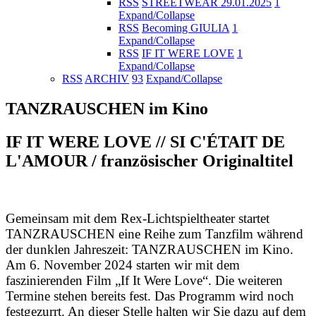
RSS
STREETWEAR 29.01.2025
1
Expand/Collapse
RSS
Becoming GIULIA
1
Expand/Collapse
RSS
IF IT WERE LOVE
1
Expand/Collapse
RSS
ARCHIV
93
Expand/Collapse
TANZRAUSCHEN im Kino
IF IT WERE LOVE // SI C'ÉTAIT DE
L'AMOUR / französischer Originaltitel
Gemeinsam mit dem Rex-Lichtspieltheater startet
TANZRAUSCHEN eine Reihe zum Tanzfilm während
der dunklen Jahreszeit: TANZRAUSCHEN im Kino.
Am 6. November 2024 starten wir mit dem
faszinierenden Film „If It Were Love“. Die weiteren
Termine stehen bereits fest. Das Programm wird noch
festgezurrt. An dieser Stelle halten wir Sie dazu auf dem