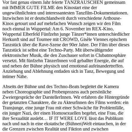
Vor fast genau einem Jahr feierte TANZRAUSCHEN gemeinsam
mit IMMER GUTE FILME den Kinostart eine der
ungewöhnlichsten und interessantesten Tanzfilm-Dokumentationen.
Inzwischen ist er deutschlandweit durch verschiedene Arthouse-
Kinos getourt und auf mehrfachen Wunsch zeigen wir den Film
noch einmal in Wuppertal: Am 6. November im REX-Kino,
Wuppertal Elberfeld Fünfzehn junge Tänzer*innen unterschiedlicher
Herkunft sind auf Tournee mit CROWD, Gisèle Viennes epischem
Tanzstück über die Rave-Szene der 90er Jahre. Der Film über dieses
Tanzstück ist selbst eine Techno-Party. Mit überwältigender
elektronischer Musik, die den Zuschauer sofort in Clubatmosphäre
versetzt. Mit fünfzehn TänzerInnen voll geballter Energie, die auf
und neben der Bühne physisch und emotional aufeinandertreffen.
Anziehung und Ablehnung entladen sich in Tanz, Bewegung und
intimer Nähe.
Abseits der Bühne und des Techno-Beats begleitet die Kamera
neben Choreographie und Probenprozess auch persönliche
Zweiergespräche der DarstellerInnen. Wir erfahren die Hintergründe
der getanzten Charaktere, die zu AkteurInnen des Films werden: ein
Transjunge, eine junge Frau mit einer Schwäche für Problemfälle,
ein junger Nazi, der einen Homosexuellen begehrt, eine Frau, die
ihre Sexualität auslebt… IF IT WERE LOVE lässt das Publikum
nach und nach in eine ekstatische (Bühnen)Welt eintauchen, in der
die Grenzen zwischen Realität und Fiktion und zwischen