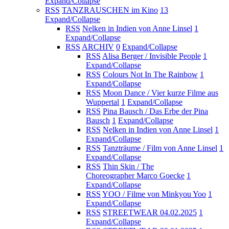
Expand/Collapse
RSS
TANZRAUSCHEN im Kino
13
Expand/Collapse
RSS
Nelken in Indien von Anne Linsel
1
Expand/Collapse
RSS
ARCHIV
0
Expand/Collapse
RSS
Alisa Berger / Invisible People
1
Expand/Collapse
RSS
Colours Not In The Rainbow
1
Expand/Collapse
RSS
Moon Dance / Vier kurze Filme aus
Wuppertal
1
Expand/Collapse
RSS
Pina Bausch / Das Erbe der Pina
Bausch
1
Expand/Collapse
RSS
Nelken in Indien von Anne Linsel
1
Expand/Collapse
RSS
Tanzträume / Film von Anne Linsel
1
Expand/Collapse
RSS
Thin Skin / The
Choreographer Marco Goecke
1
Expand/Collapse
RSS
YOO / Filme von Minkyou Yoo
1
Expand/Collapse
RSS
STREETWEAR 04.02.2025
1
Expand/Collapse