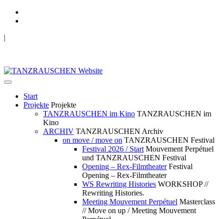
|
TANZRAUSCHEN Wuppertal
we live future now
Start
Projekte
Projekte
TANZRAUSCHEN im Kino
TANZRAUSCHEN im
Kino
ARCHIV
TANZRAUSCHEN Archiv
on move / move on
TANZRAUSCHEN Festival
Festival 2026 / Start
Mouvement Perpétuel
und TANZRAUSCHEN Festival
Opening – Rex-Filmtheater
Festival
Opening – Rex-Filmtheater
WS Rewriting Histories
WORKSHOP //
Rewriting Histories.
Meeting Mouvement Perpétuel
Masterclass
// Move on up / Meeting Mouvement