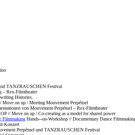
ino
l und TANZRAUSCHEN Festival
g – Rex-Filmtheater
ting Histories.
 // Move on up / Meeting Mouvement Perpétuel
ntationen von Mouvement Perpétuel – Rex-Filmtheater
// Move on up / Co-creating as a model for shared power
e Filmmaking
Hands--on-Workshop // Documentary Dance Filmmakin
it Konzert
Mouvement Perpétuel und TANZRAUSCHEN Festival