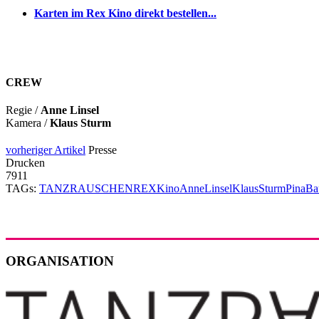
Karten im Rex Kino direkt bestellen...
CREW
Regie /
Anne Linsel
Kamera /
Klaus Sturm
vorheriger Artikel
Presse
Drucken
7911
TAGs:
TANZRAUSCHEN
REX
Kino
AnneLinsel
KlausSturm
PinaBa
ORGANISATION