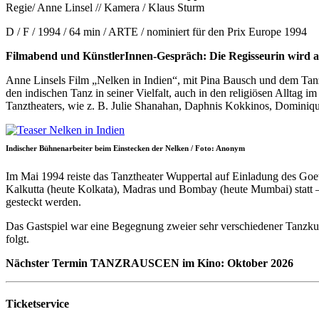
Regie/ Anne Linsel // Kamera / Klaus Sturm
D / F / 1994 / 64 min / ARTE / nominiert für den Prix Europe 1994
Filmabend und KünstlerInnen-Gespräch: Die Regisseurin wird a
Anne Linsels Film „Nelken in Indien“, mit Pina Bausch und dem Tanz
den indischen Tanz in seiner Vielfalt, auch in den religiösen Allta
Tanztheaters, wie z. B. Julie Shanahan, Daphnis Kokkinos, Domini
Indischer Bühnenarbeiter beim Einstecken der Nelken / Foto: Anonym
Im Mai 1994 reiste das Tanztheater Wuppertal auf Einladung des Goet
Kalkutta (heute Kolkata), Madras und Bombay (heute Mumbai) statt – a
gesteckt werden.
Das Gastspiel war eine Begegnung zweier sehr verschiedener Tanzkul
folgt.
Nächster Termin TANZRAUSCEN im Kino: Oktober 2026
Ticketservice