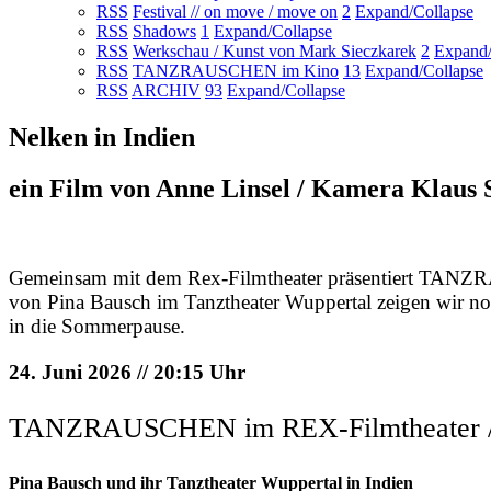
RSS
Festival // on move / move on
2
Expand/Collapse
RSS
Shadows
1
Expand/Collapse
RSS
Werkschau / Kunst von Mark Sieczkarek
2
Expand/
RSS
TANZRAUSCHEN im Kino
13
Expand/Collapse
RSS
ARCHIV
93
Expand/Collapse
Nelken in Indien
ein Film von Anne Linsel / Kamera Klaus
Gemeinsam mit dem Rex-Filmtheater präsentiert TAN
von Pina Bausch im Tanztheater Wuppertal zeigen wir n
in die Sommerpause.
24. Juni 2026 // 20:15 Uhr
TANZRAUSCHEN im REX-Filmtheater / K
Pina Bausch und ihr Tanztheater Wuppertal in Indien