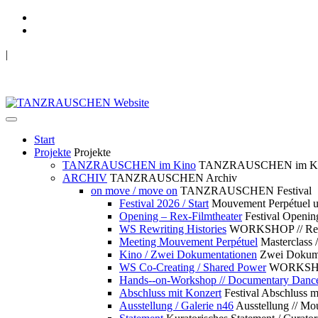
|
TANZRAUSCHEN Wuppertal
we live future now
Start
Projekte
Projekte
TANZRAUSCHEN im Kino
TANZRAUSCHEN im K
ARCHIV
TANZRAUSCHEN Archiv
on move / move on
TANZRAUSCHEN Festival
Festival 2026 / Start
Mouvement Perpétue
Opening – Rex-Filmtheater
Festival Openin
WS Rewriting Histories
WORKSHOP // Rewri
Meeting Mouvement Perpétuel
Masterclass
Kino / Zwei Dokumentationen
Zwei Dokume
WS Co-Creating / Shared Power
WORKSHOP 
Hands--on-Workshop // Documentary Danc
Abschluss mit Konzert
Festival Abschluss m
Ausstellung / Galerie n46
Ausstellung // 