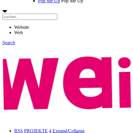
Pop Me Up
Pop Me Up
Website
Web
Search
RSS
PROJEKTE
4
Expand/Collapse