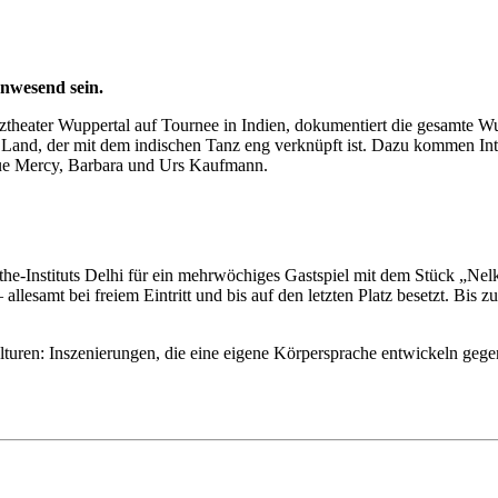
nwesend sein.
theater Wuppertal auf Tournee in Indien, dokumentiert die gesamte Wup
g im Land, der mit dem indischen Tanz eng verknüpft ist. Dazu kommen 
que Mercy, Barbara und Urs Kaufmann.
he-Instituts Delhi für ein mehrwöchiges Gastspiel mit dem Stück „Nelk
llesamt bei freiem Eintritt und bis auf den letzten Platz besetzt. Bis
turen: Inszenierungen, die eine eigene Körpersprache entwickeln geg