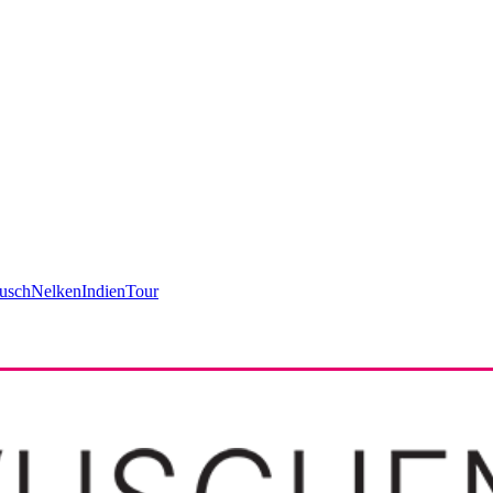
usch
Nelken
Indien
Tour