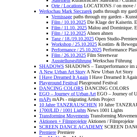
Statement
Kuratorisches Statement / Curator
Orte / Locations
LOCATIONS // on move /
Werkschau Mark Sieczarek
paths through my gard
Vernissage
paths through my garden - Kuns
Film / 10.10.2025
Die Klage der Kaiserin. 
Film / 11.10. 2025
Malou and Dominique. E
Film / 12.10.2025
Ahnen ahnen
Tanz / 18./19.10.2025
Open Studio-Premier
Workshop / 25.10.2025
Kostüm- & Bewe
Performance / 25.10.2025
Performance Plast
Film / 26.10.2025
Film Streetwear
Ausstellungsführung
Werkschau Führung
SHADOWS
SHADOWS – Tanzperformance im zu
A New Urban Art Story
A New Urban Art Story
I Have Dreamed It Again
I Have Dreamed It Agai
Playground Festival
Playground Festival
DANCING COLORS
DANCING COLORS
EGO – Journey of Urban Art
EGO – Journey of U
mAPs
mAPs - migrating Artists Project
10 Jahre TANZRAUSCHEN
10 Jahre TANZR
1700JLID / 1001 Lights
News 1001 Lights
Transforming Movements
Transforming Movemen
Aktionen + Filmprojekte
Aktionen / Filmprojekte
SCREEN DANCE ACADEMY
SCREEN DAN
Premiere
Premiere