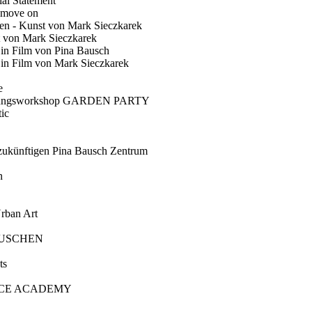
ial Statement
 move on
en - Kunst von Mark Sieczkarek
t von Mark Sieczkarek
Ein Film von Pina Bausch
in Film von Mark Sieczkarek
e
gungsworkshop GARDEN PARTY
ic
künftigen Pina Bausch Zentrum
n
rban Art
AUSCHEN
ts
CE ACADEMY