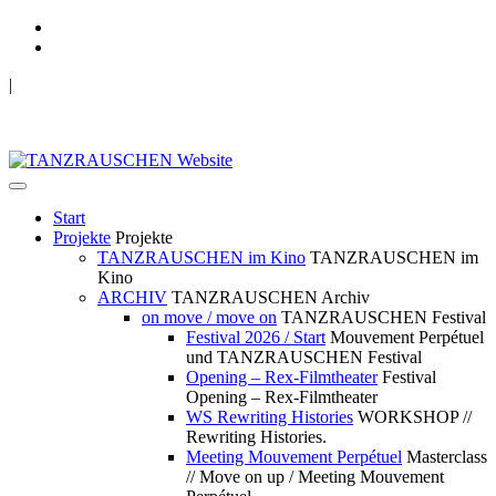
|
TANZRAUSCHEN Wuppertal
we live future now
Start
Projekte
Projekte
TANZRAUSCHEN im Kino
TANZRAUSCHEN im
Kino
ARCHIV
TANZRAUSCHEN Archiv
on move / move on
TANZRAUSCHEN Festival
Festival 2026 / Start
Mouvement Perpétuel
und TANZRAUSCHEN Festival
Opening – Rex-Filmtheater
Festival
Opening – Rex-Filmtheater
WS Rewriting Histories
WORKSHOP //
Rewriting Histories.
Meeting Mouvement Perpétuel
Masterclass
// Move on up / Meeting Mouvement