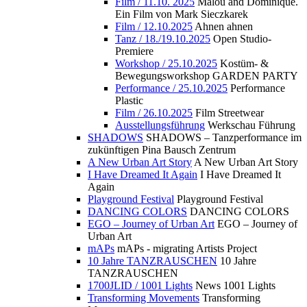
Film / 11.10. 2025
Malou and Dominique.
Ein Film von Mark Sieczkarek
Film / 12.10.2025
Ahnen ahnen
Tanz / 18./19.10.2025
Open Studio-
Premiere
Workshop / 25.10.2025
Kostüm- &
Bewegungsworkshop GARDEN PARTY
Performance / 25.10.2025
Performance
Plastic
Film / 26.10.2025
Film Streetwear
Ausstellungsführung
Werkschau Führung
SHADOWS
SHADOWS – Tanzperformance im
zukünftigen Pina Bausch Zentrum
A New Urban Art Story
A New Urban Art Story
I Have Dreamed It Again
I Have Dreamed It
Again
Playground Festival
Playground Festival
DANCING COLORS
DANCING COLORS
EGO – Journey of Urban Art
EGO – Journey of
Urban Art
mAPs
mAPs - migrating Artists Project
10 Jahre TANZRAUSCHEN
10 Jahre
TANZRAUSCHEN
1700JLID / 1001 Lights
News 1001 Lights
Transforming Movements
Transforming