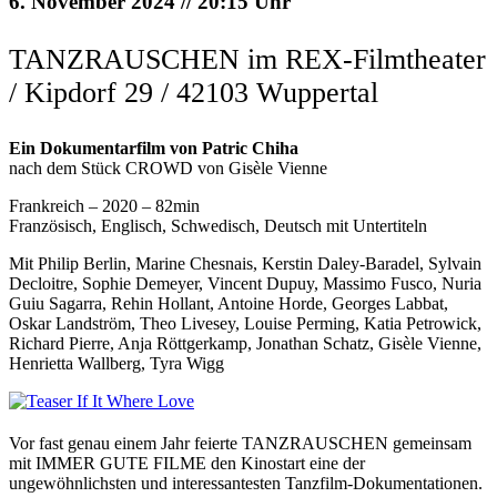
6. November 2024 // 20:15 Uhr
TANZRAUSCHEN im REX-Filmtheater
/ Kipdorf 29 / 42103 Wuppertal
Ein Dokumentarfilm von Patric Chiha
nach dem Stück CROWD von Gisèle Vienne
Frankreich – 2020 – 82min
Französisch, Englisch, Schwedisch, Deutsch mit Untertiteln
Mit Philip Berlin, Marine Chesnais, Kerstin Daley-Baradel, Sylvain
Decloitre, Sophie Demeyer, Vincent Dupuy, Massimo Fusco, Nuria
Guiu Sagarra, Rehin Hollant, Antoine Horde, Georges Labbat,
Oskar Landström, Theo Livesey, Louise Perming, Katia Petrowick,
Richard Pierre, Anja Röttgerkamp, Jonathan Schatz, Gisèle Vienne,
Henrietta Wallberg, Tyra Wigg
Vor fast genau einem Jahr feierte TANZRAUSCHEN gemeinsam
mit IMMER GUTE FILME den Kinostart eine der
ungewöhnlichsten und interessantesten Tanzfilm-Dokumentationen.