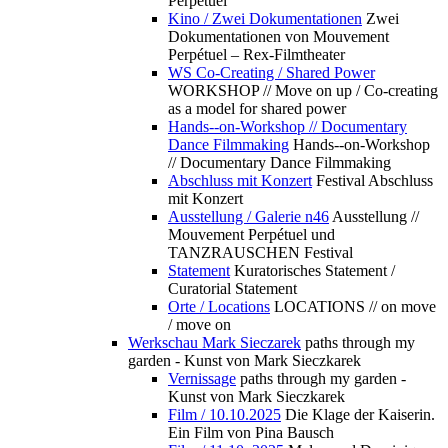
Perpétuel
Kino / Zwei Dokumentationen
Zwei
Dokumentationen von Mouvement
Perpétuel – Rex-Filmtheater
WS Co-Creating / Shared Power
WORKSHOP // Move on up / Co-creating
as a model for shared power
Hands--on-Workshop // Documentary
Dance Filmmaking
Hands--on-Workshop
// Documentary Dance Filmmaking
Abschluss mit Konzert
Festival Abschluss
mit Konzert
Ausstellung / Galerie n46
Ausstellung //
Mouvement Perpétuel und
TANZRAUSCHEN Festival
Statement
Kuratorisches Statement /
Curatorial Statement
Orte / Locations
LOCATIONS // on move
/ move on
Werkschau Mark Sieczarek
paths through my
garden - Kunst von Mark Sieczkarek
Vernissage
paths through my garden -
Kunst von Mark Sieczkarek
Film / 10.10.2025
Die Klage der Kaiserin.
Ein Film von Pina Bausch