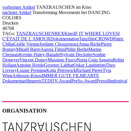
vorheriger Artikel
TANZRAUSCHEN im Kino
nächster Artikel
Transforming Movements bei DANCING
COLORS
Drucken
46768
TAGs:
TANZRAUSCHEN
REX
Kino
IF IT WHERE LOVE
SI
C'ÉTAIT DE L'AMOUR
Dokumentation
Tanzfilm
CROWD
Patric
Chiha
Gisèle Vienne
Jordane Chouzenoux
Anna Riche
Pierre
Bompy
Mikaël Barre
Aurora Films
Philip Berlin
Marine
Chesnais
Kerstin Daley-Baradel
Sylvain Decloitre
Sophie
Demeyer
Vincent Dupuy
Massimo Fusco
Nuria Guiu Sagarra
Rehin
Hollant
Antoine Horde
Georges Labbat
Oskar Landström
Theo
Livesey
Louise Perming
Katia Petrowick
Richard Pierre
Tyra
Wigg
Arthouse-Kinos
IMMER GUTE FILME
ARTE
Dokumentarfilmpreis
TEDDY-Award
PerSo-Award
Persofilmfestival
ORGANISATION