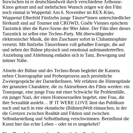
Inzwischen ist er deutschlandweit durch verschiedene Arthouse-
Kinos getourt und auf mehrfachen Wunsch zeigen wir den Film
noch einmal in Wuppertal: Am 6. November im REX-Kino,
Wuppertal Elberfeld Fünfzehn junge Tänzer*innen unterschiedlicher
Herkunft sind auf Tournee mit CROWD, Gisèle Viennes epischem
Tanzstück über die Rave-Szene der 90er Jahre. Der Film über dieses
Tanzstück ist selbst eine Techno-Party. Mit überwältigender
elektronischer Musik, die den Zuschauer sofort in Clubatmosphäre
versetzt. Mit fünfzehn TänzerInnen voll geballter Energie, die auf
und neben der Bühne physisch und emotional aufeinandertreffen.
Anziehung und Ablehnung entladen sich in Tanz, Bewegung und
intimer Nähe.
Abseits der Bühne und des Techno-Beats begleitet die Kamera
neben Choreographie und Probenprozess auch persönliche
Zweiergespräche der DarstellerInnen. Wir erfahren die Hintergründe
der getanzten Charaktere, die zu AkteurInnen des Films werden: ein
Transjunge, eine junge Frau mit einer Schwäche für Problemfälle,
ein junger Nazi, der einen Homosexuellen begehrt, eine Frau, die
ihre Sexualität auslebt… IF IT WERE LOVE lässt das Publikum
nach und nach in eine ekstatische (Bühnen)Welt eintauchen, in der
die Grenzen zwischen Realität und Fiktion und zwischen
Selbstdarstellung und Selbstfindung verschwimmen. Beeinflusst die
Kunst hier das echte Leben – oder ist es umgekehrt?