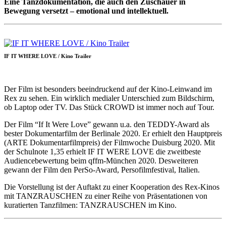
Eine Tanzdokumentation, die auch den Zuschauer in
Bewegung versetzt – emotional und intellektuell.
IF IT WHERE LOVE / Kino Trailer
Der Film ist besonders beeindruckend auf der Kino-Leinwand im
Rex zu sehen. Ein wirklich medialer Unterschied zum Bildschirm,
ob Laptop oder TV. Das Stück CROWD ist immer noch auf Tour.
Der Film “If It Were Love” gewann u.a. den TEDDY-Award als
bester Dokumentarfilm der Berlinale 2020. Er erhielt den Hauptpreis
(ARTE Dokumentarfilmpreis) der Filmwoche Duisburg 2020. Mit
der Schulnote 1,35 erhielt IF IT WERE LOVE die zweitbeste
Audiencebewertung beim qffm-München 2020. Desweiteren
gewann der Film den PerSo-Award, Persofilmfestival, Italien.
Die Vorstellung ist der Auftakt zu einer Kooperation des Rex-Kinos
mit TANZRAUSCHEN zu einer Reihe von Präsentationen von
kuratierten Tanzfilmen: TANZRAUSCHEN im Kino.