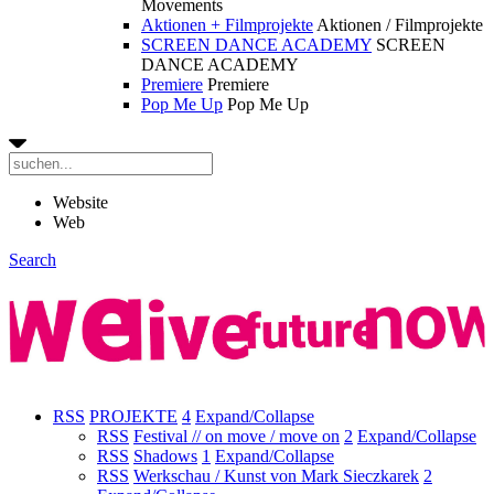
Movements
Aktionen + Filmprojekte
Aktionen / Filmprojekte
SCREEN DANCE ACADEMY
SCREEN
DANCE ACADEMY
Premiere
Premiere
Pop Me Up
Pop Me Up
Website
Web
Search
RSS
PROJEKTE
4
Expand/Collapse
RSS
Festival // on move / move on
2
Expand/Collapse
RSS
Shadows
1
Expand/Collapse
RSS
Werkschau / Kunst von Mark Sieczkarek
2