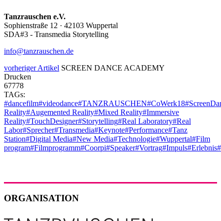
Tanzrauschen e.V.
Sophienstraße 12 · 42103 Wuppertal
SDA#3 - Transmedia Storytelling
info@tanzrauschen.de
vorheriger Artikel
SCREEN DANCE ACADEMY
Drucken
67778
TAGs:
#dancefilm
#videodance
#TANZRAUSCHEN
#CoWerk18
#ScreenDa
Reality
#Augemented Reality
#Mixed Reality
#Immersive
Reality
#TouchDesigner
#Storytelling
#Real Laboratory
#Real
Labor
#Sprecher
#Transmedia
#Keynote
#Performance
#Tanz
Station
#Digital Media
#New Media
#Technologie
#Wuppertal
#Film
program
#Filmprogramm
#Coorpi
#Speaker
#Vortrag
#Impuls
#Erlebnis
#
ORGANISATION