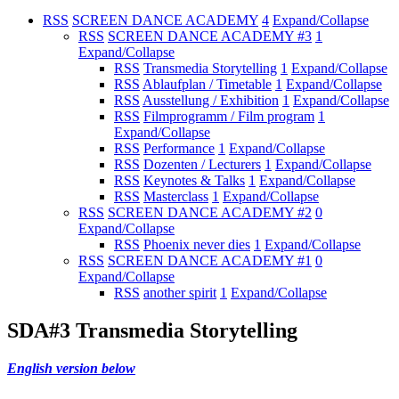
RSS
SCREEN DANCE ACADEMY
4
Expand/Collapse
RSS
SCREEN DANCE ACADEMY #3
1
Expand/Collapse
RSS
Transmedia Storytelling
1
Expand/Collapse
RSS
Ablaufplan / Timetable
1
Expand/Collapse
RSS
Ausstellung / Exhibition
1
Expand/Collapse
RSS
Filmprogramm / Film program
1
Expand/Collapse
RSS
Performance
1
Expand/Collapse
RSS
Dozenten / Lecturers
1
Expand/Collapse
RSS
Keynotes & Talks
1
Expand/Collapse
RSS
Masterclass
1
Expand/Collapse
RSS
SCREEN DANCE ACADEMY #2
0
Expand/Collapse
RSS
Phoenix never dies
1
Expand/Collapse
RSS
SCREEN DANCE ACADEMY #1
0
Expand/Collapse
RSS
another spirit
1
Expand/Collapse
SDA#3 Transmedia Storytelling
English version below