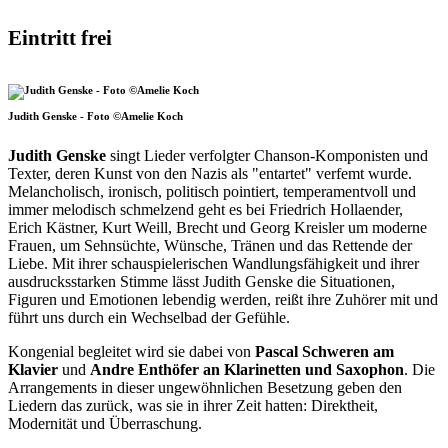
Eintritt frei
Judith Genske - Foto ©Amelie Koch
Judith Genske
singt Lieder verfolgter Chanson-Komponisten und
Texter, deren Kunst von den Nazis als "entartet" verfemt wurde.
Melancholisch, ironisch, politisch pointiert, temperamentvoll und
immer melodisch schmelzend geht es bei Friedrich Hollaender,
Erich Kästner, Kurt Weill, Brecht und Georg Kreisler um moderne
Frauen, um Sehnsüchte, Wünsche, Tränen und das Rettende der
Liebe. Mit ihrer schauspielerischen Wandlungsfähigkeit und ihrer
ausdrucksstarken Stimme lässt Judith Genske die Situationen,
Figuren und Emotionen lebendig werden, reißt ihre Zuhörer mit und
führt uns durch ein Wechselbad der Gefühle.
Kongenial begleitet wird sie dabei von
Pascal Schweren am
Klavier
und
Andre Enthöfer an Klarinetten und Saxophon
. Die
Arrangements in dieser ungewöhnlichen Besetzung geben den
Liedern das zurück, was sie in ihrer Zeit hatten: Direktheit,
Modernität und Überraschung.