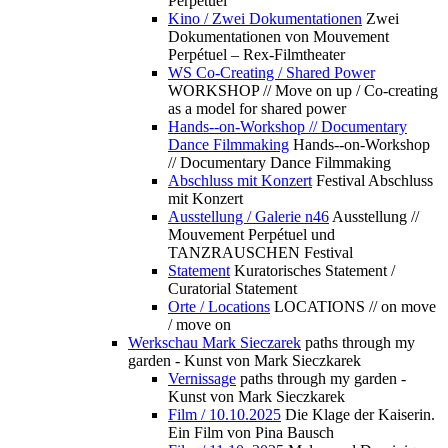
Perpétuel
Kino / Zwei Dokumentationen
Zwei
Dokumentationen von Mouvement
Perpétuel – Rex-Filmtheater
WS Co-Creating / Shared Power
WORKSHOP // Move on up / Co-creating
as a model for shared power
Hands--on-Workshop // Documentary
Dance Filmmaking
Hands--on-Workshop
// Documentary Dance Filmmaking
Abschluss mit Konzert
Festival Abschluss
mit Konzert
Ausstellung / Galerie n46
Ausstellung //
Mouvement Perpétuel und
TANZRAUSCHEN Festival
Statement
Kuratorisches Statement /
Curatorial Statement
Orte / Locations
LOCATIONS // on move
/ move on
Werkschau Mark Sieczarek
paths through my
garden - Kunst von Mark Sieczkarek
Vernissage
paths through my garden -
Kunst von Mark Sieczkarek
Film / 10.10.2025
Die Klage der Kaiserin.
Ein Film von Pina Bausch