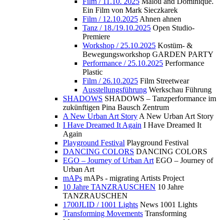
Film / 11.10. 2025
Malou and Dominique.
Ein Film von Mark Sieczkarek
Film / 12.10.2025
Ahnen ahnen
Tanz / 18./19.10.2025
Open Studio-
Premiere
Workshop / 25.10.2025
Kostüm- &
Bewegungsworkshop GARDEN PARTY
Performance / 25.10.2025
Performance
Plastic
Film / 26.10.2025
Film Streetwear
Ausstellungsführung
Werkschau Führung
SHADOWS
SHADOWS – Tanzperformance im
zukünftigen Pina Bausch Zentrum
A New Urban Art Story
A New Urban Art Story
I Have Dreamed It Again
I Have Dreamed It
Again
Playground Festival
Playground Festival
DANCING COLORS
DANCING COLORS
EGO – Journey of Urban Art
EGO – Journey of
Urban Art
mAPs
mAPs - migrating Artists Project
10 Jahre TANZRAUSCHEN
10 Jahre
TANZRAUSCHEN
1700JLID / 1001 Lights
News 1001 Lights
Transforming Movements
Transforming