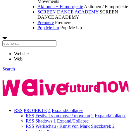
Movements
Aktionen + Filmprojekte
Aktionen / Filmprojekte
SCREEN DANCE ACADEMY
SCREEN
DANCE ACADEMY
Premiere
Premiere
Pop Me Up
Pop Me Up
Website
Web
Search
RSS
PROJEKTE
4
Expand/Collapse
RSS
Festival // on move / move on
2
Expand/Collapse
RSS
Shadows
1
Expand/Collapse
RSS
Werkschau / Kunst von Mark Sieczkarek
2