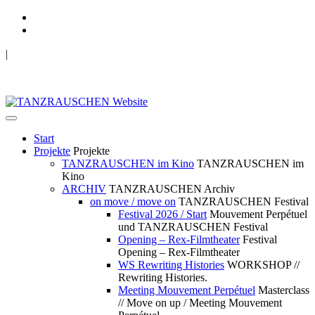
|
TANZRAUSCHEN Wuppertal
we live future now
Start
Projekte
Projekte
TANZRAUSCHEN im Kino
TANZRAUSCHEN im
Kino
ARCHIV
TANZRAUSCHEN Archiv
on move / move on
TANZRAUSCHEN Festival
Festival 2026 / Start
Mouvement Perpétuel
und TANZRAUSCHEN Festival
Opening – Rex-Filmtheater
Festival
Opening – Rex-Filmtheater
WS Rewriting Histories
WORKSHOP //
Rewriting Histories.
Meeting Mouvement Perpétuel
Masterclass
// Move on up / Meeting Mouvement