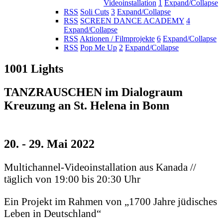
Videoinstallation
1
Expand/Collapse
RSS
Soli Cuts
3
Expand/Collapse
RSS
SCREEN DANCE ACADEMY
4
Expand/Collapse
RSS
Aktionen / Filmprojekte
6
Expand/Collapse
RSS
Pop Me Up
2
Expand/Collapse
1001 Lights
TANZRAUSCHEN im Dialograum
Kreuzung an St. Helena in Bonn
20. - 29. Mai 2022
Multichannel-Videoinstallation aus Kanada //
täglich von 19:00 bis 20:30 Uhr
Ein Projekt im Rahmen von „1700 Jahre jüdisches
Leben in Deutschland“