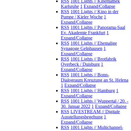
RSS
1001 Lights // Kinemathek
Karlsruhe
1
Expand/Collapse
RSS
1001 Lights // Kino in der
Pumpe / Kieler Woche
1
Expand/Collapse
RSS
1001 Lights // Panorama-Saal
Ev. Akademie Frankfurt
1
Expand/Collapse
RSS
1001 Lights // Ehemalige
Synagoge Gelnhausen
1
Expand/Collapse
RSS
1001 Lights // Brotfabrik
Overbeck / Duisburg
1
Expand/Collapse
RSS
1001 Lights // Bonn-
Dialograum Kreuzung an St. Helena
1
Expand/Collapse
RSS
1001 Lights // Hamburg
1
Expand/Collapse
RSS
1001 Lights // Wuppertal / 20. -
30. Januar 2022
1
Expand/Collapse
RSS
LIVESTREAM // Digitale
Ausstellungsbegehung
1
Expand/Collapse
RSS
1001 Lights // Multichannel-