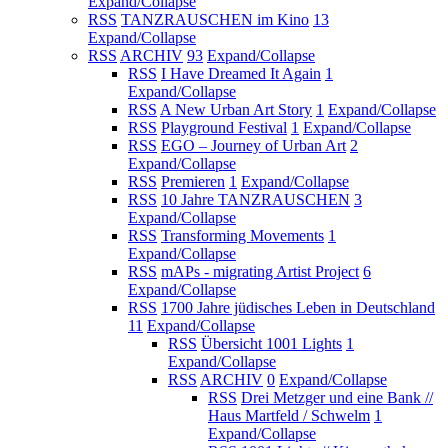
Expand/Collapse
RSS
TANZRAUSCHEN im Kino
13
Expand/Collapse
RSS
ARCHIV
93
Expand/Collapse
RSS
I Have Dreamed It Again
1
Expand/Collapse
RSS
A New Urban Art Story
1
Expand/Collapse
RSS
Playground Festival
1
Expand/Collapse
RSS
EGO – Journey of Urban Art
2
Expand/Collapse
RSS
Premieren
1
Expand/Collapse
RSS
10 Jahre TANZRAUSCHEN
3
Expand/Collapse
RSS
Transforming Movements
1
Expand/Collapse
RSS
mAPs - migrating Artist Project
6
Expand/Collapse
RSS
1700 Jahre jüdisches Leben in Deutschland
11
Expand/Collapse
RSS
Übersicht 1001 Lights
1
Expand/Collapse
RSS
ARCHIV
0
Expand/Collapse
RSS
Drei Metzger und eine Bank //
Haus Martfeld / Schwelm
1
Expand/Collapse