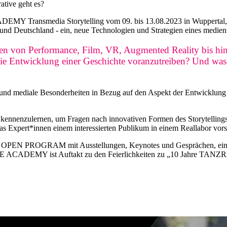
tive geht es?
smedia Storytelling vom 09. bis 13.08.2023 in Wuppertal, laden
und Deutschland - ein, neue Technologien und Strategien eines medienu
en von Performance, Film, VR, Augmented Reality bis hin 
die Entwicklung einer Geschichte voranzutreiben? Und was
n und mediale Besonderheiten in Bezug auf den Aspekt der Entwicklung 
ien kennenzulernen, um Fragen nach innovativen Formen des Storytellin
das Expert*innen einem interessierten Publikum in einem Reallabor vorst
iches OPEN PROGRAM mit Ausstellungen, Keynotes und Gesprächen, e
CE ACADEMY ist Auftakt zu den Feierlichkeiten zu „10 Jahre TANZ