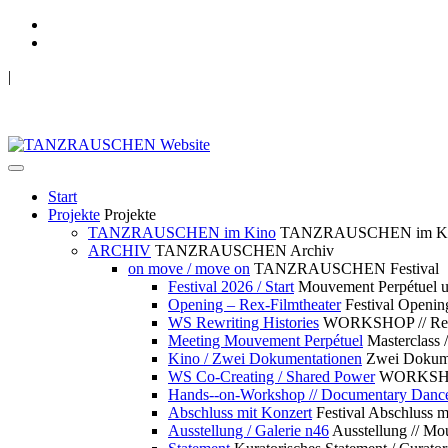
|
TANZRAUSCHEN Wuppertal
we live future now
Start
Projekte
Projekte
TANZRAUSCHEN im Kino
TANZRAUSCHEN im K
ARCHIV
TANZRAUSCHEN Archiv
on move / move on
TANZRAUSCHEN Festival
Festival 2026 / Start
Mouvement Perpétue
Opening – Rex-Filmtheater
Festival Openin
WS Rewriting Histories
WORKSHOP // Rewri
Meeting Mouvement Perpétuel
Masterclass
Kino / Zwei Dokumentationen
Zwei Dokume
WS Co-Creating / Shared Power
WORKSHOP 
Hands--on-Workshop // Documentary Danc
Abschluss mit Konzert
Festival Abschluss m
Ausstellung / Galerie n46
Ausstellung // 