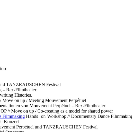
ino
l und TANZRAUSCHEN Festival
g – Rex-Filmtheater
ting Histories.
 // Move on up / Meeting Mouvement Perpétuel
ntationen von Mouvement Perpétuel – Rex-Filmtheater
// Move on up / Co-creating as a model for shared power
e Filmmaking
Hands--on-Workshop // Documentary Dance Filmmakin
it Konzert
Mouvement Perpétuel und TANZRAUSCHEN Festival