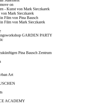
ial Statement
 move on
en - Kunst von Mark Sieczkarek
t von Mark Sieczkarek
Ein Film von Pina Bausch
in Film von Mark Sieczkarek
e
gungsworkshop GARDEN PARTY
ic
künftigen Pina Bausch Zentrum
n
rban Art
AUSCHEN
ts
CE ACADEMY