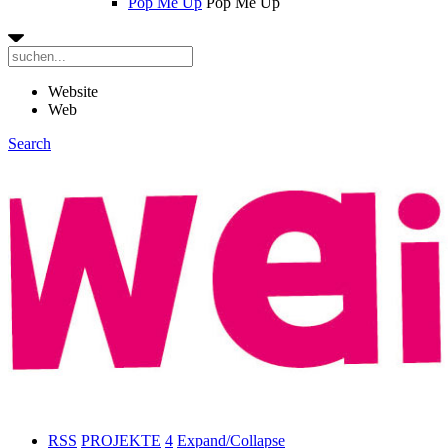
Pop Me Up
Pop Me Up
Website
Web
Search
RSS
PROJEKTE
4
Expand/Collapse