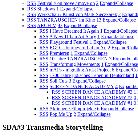
RSS
Festival // on move / move on
2
Expand/Collapse
RSS
Shadows
1
Expand/Collapse
RSS
Werkschau / Kunst von Mark Sieczkarek
2
Expand/
RSS
TANZRAUSCHEN im Kino
13
Expand/Collapse
RSS
ARCHIV
93
Expand/Collapse
RSS
I Have Dreamed It Again
1
Expand/Collapse
RSS
A New Urban Art Story
1
Expand/Collapse
RSS
Playground Festival
1
Expand/Collapse
RSS
EGO – Journey of Urban Art
2
Expand/Coll
RSS
Premieren
1
Expand/Collapse
RSS
10 Jahre TANZRAUSCHEN
3
Expand/Coll
RSS
Transforming Movements
1
Expand/Collapse
RSS
mAPs - migrating Artist Project
6
Expand/Col
RSS
1700 Jahre jüdisches Leben in Deutschland
1
RSS
Soli Cuts
3
Expand/Collapse
RSS
SCREEN DANCE ACADEMY
4
Expand/C
RSS
SCREEN DANCE ACADEMY #3
1
RSS
SCREEN DANCE ACADEMY #2
0
RSS
SCREEN DANCE ACADEMY #1
0
RSS
Aktionen / Filmprojekte
6
Expand/Collapse
RSS
Pop Me Up
2
Expand/Collapse
SDA#3 Transmedia Storytelling