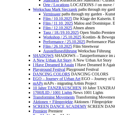
Statement
Kuratorisches Statement / Curator
Orte / Locations
LOCATIONS // on move /
Werkschau Mark Sieczarek
paths through my gard
Vernissage
paths through my garden - Kuns
Film / 10.10.2025
Die Klage der Kaiserin. 
Film / 11.10. 2025
Malou and Dominique. E
Film / 12.10.2025
Ahnen ahnen
Tanz / 18./19.10.2025
Open Studio-Premier
Workshop / 25.10.2025
Kostüm- & Bewe
Performance / 25.10.2025
Performance Plast
Film / 26.10.2025
Film Streetwear
Ausstellungsführung
Werkschau Führung
SHADOWS
SHADOWS – Tanzperformance im zu
A New Urban Art Story
A New Urban Art Story
I Have Dreamed It Again
I Have Dreamed It Agai
Playground Festival
Playground Festival
DANCING COLORS
DANCING COLORS
EGO – Journey of Urban Art
EGO – Journey of U
mAPs
mAPs - migrating Artists Project
10 Jahre TANZRAUSCHEN
10 Jahre TANZR
1700JLID / 1001 Lights
News 1001 Lights
Transforming Movements
Transforming Movemen
Aktionen + Filmprojekte
Aktionen / Filmprojekte
SCREEN DANCE ACADEMY
SCREEN DAN
Premiere
Premiere