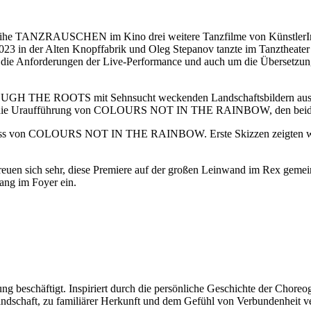
r Reihe TANZRAUSCHEN im Kino drei weitere Tanzfilme von KünstlerIn
der Alten Knopffabrik und Oleg Stepanov tanzte im Tanztheater Wu
 die Anforderungen der Live-Performance und auch um die Übersetzu
ROUGH THE ROOTS mit Sehnsucht weckenden Landschaftsbildern au
und die Uraufführung von COLOURS NOT IN THE RAINBOW, den beide
ss von COLOURS NOT IN THE RAINBOW. Erste Skizzen zeigten wir 
 sich sehr, diese Premiere auf der großen Leinwand im Rex gemeins
ang im Foyer ein.
ng beschäftigt. Inspiriert durch die persönliche Geschichte der Choreog
Landschaft, zu familiärer Herkunft und dem Gefühl von Verbundenheit ve