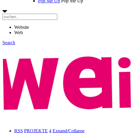
Pop Me Up
Pop Me Up
Website
Web
Search
RSS
PROJEKTE
4
Expand/Collapse