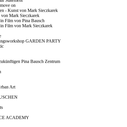
ial Statement
 move on
en - Kunst von Mark Sieczkarek
t von Mark Sieczkarek
Ein Film von Pina Bausch
in Film von Mark Sieczkarek
e
gungsworkshop GARDEN PARTY
ic
künftigen Pina Bausch Zentrum
n
rban Art
AUSCHEN
ts
CE ACADEMY