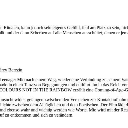
Ritualen, kann jedoch sein eigenes Gefühl, fehl am Platz zu sein, nich
t und der dann Scherben auf alle Menschen ausschüttet, denen er jema
drey Berezin
er Teenager Mio nach einem Weg, wieder eine Verbindung zu seinem Vater
nado in einen Tanz von Begegnungen und entführt ihn in das Reich von
rührt. COLOURS NOT IN THE RAINBOW erzählt eine Coming-of-Age-Gesch
ehnsucht wider, gefangen zwischen den Versuchen zur Kontaktaufnahme
hichte zwischen dem Alltäglichen und dem Poetischen. Der Film lädt 
 ebenso wahr und wichtig werden wie Worte. Mio wird mit der Realitä
uf zu entkommen und sich zu verändern.