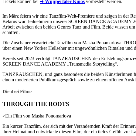
Tickets können bei
➜
Wuppertaler Kinos
vorbestellt werden.
Im März feiern wir eine Tanzfilm-Welt-Premiere und zeigen in de
Belarus war Teilnehmerin unserer SCREEN DANCE ACADEMY 2023 in 
Arbeit zwischen den beiden Genres Tanz und Film. Beide wissen um
schaffen.
Die Zuschauer erwartet ein Tanzfilm von Masha Ponamariova TH
über einen New Yorker Hellseher mit ungewöhnlichen Ritualen 
Bereits seit 2023 verfolgt TANZRAUSCHEN den Entstehungsproze
SCREEN DANCE ACADEMY „Transmedia Storytelling“.
TANZRAUSCHEN, und ganz besonders die beiden KünstlerInnen freuen
einem moderierten Publikumsgespräch sowie zu einem offenen Auskl
Die drei Filme
THROUGH THE ROOTS
>Ein Film von Masha Ponomariova
Ein kurzer Tanzfilm, der sich mit der Verändernden Kraft der Erinneru
ihrer Heimat und entwickelte diesen Film, der ein tiefes Gefühl zur 