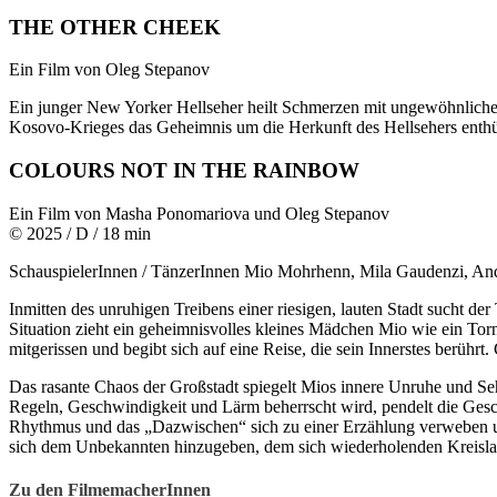
THE OTHER CHEEK
Ein Film von Oleg Stepanov
Ein junger New Yorker Hellseher heilt Schmerzen mit ungewöhnlichen 
Kosovo-Krieges das Geheimnis um die Herkunft des Hellsehers enthüll
COLOURS NOT IN THE RAINBOW
Ein Film von Masha Ponomariova und Oleg Stepanov
© 2025 / D / 18 min
SchauspielerInnen / TänzerInnen Mio Mohrhenn, Mila Gaudenzi, An
Inmitten des unruhigen Treibens einer riesigen, lauten Stadt sucht d
Situation zieht ein geheimnisvolles kleines Mädchen Mio wie ein Tor
mitgerissen und begibt sich auf eine Reise, die sein Innerstes be
Das rasante Chaos der Großstadt spiegelt Mios innere Unruhe und S
Regeln, Geschwindigkeit und Lärm beherrscht wird, pendelt die Gesc
Rhythmus und das „Dazwischen“ sich zu einer Erzählung verweben und
sich dem Unbekannten hinzugeben, dem sich wiederholenden Kreisla
Zu den FilmemacherInnen