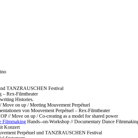
ino
l und TANZRAUSCHEN Festival
g – Rex-Filmtheater
ting Histories.
 // Move on up / Meeting Mouvement Perpétuel
ntationen von Mouvement Perpétuel – Rex-Filmtheater
// Move on up / Co-creating as a model for shared power
e Filmmaking
Hands--on-Workshop // Documentary Dance Filmmakin
it Konzert
Mouvement Perpétuel und TANZRAUSCHEN Festival