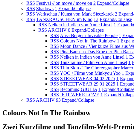
RSS
Festival // on move / move on
2
Expand/Collapse
RSS
Shadows
1
Expand/Collapse
RSS
Werkschau / Kunst von Mark Sieczkarek
2
Expand/
RSS
TANZRAUSCHEN im Kino
13
Expand/Collapse
RSS
Nelken in Indien von Anne Linsel
1
Expand/
RSS
ARCHIV
0
Expand/Collapse
RSS
Alisa Berger / Invisible People
1
Expan
RSS
Colours Not In The Rainbow
1
Expand
RSS
Moon Dance / Vier kurze Filme aus Wu
RSS
Pina Bausch / Das Erbe der Pina Baus
RSS
Nelken in Indien von Anne Linsel
1
Ex
RSS
Tanzträume / Film von Anne Linsel
1
RSS
Thin Skin / The Choreographer Marc
RSS
YOO / Filme von Minkyou Yoo
1
Expa
RSS
STREETWEAR 04.02.2025
1
Expand
RSS
STREETWEAR 29.01.2025
1
Expand
RSS
Becoming GIULIA
1
Expand/Collaps
RSS
IF IT WERE LOVE
1
Expand/Collap
RSS
ARCHIV
93
Expand/Collapse
Colours Not In The Rainbow
Zwei Kurzfilme und Tanzfilm-Welt-Premi