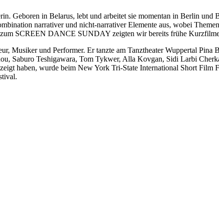
erin. Geboren in Belarus, lebt und arbeitet sie momentan in Berlin und B
 Kombination narrativer und nicht-narrativer Elemente aus, wobei Them
024 zum SCREEN DANCE SUNDAY zeigten wir bereits frühe Kurzfilme 
sseur, Musiker und Performer. Er tanzte am Tanztheater Wuppertal Pi
annou, Saburo Teshigawara, Tom Tykwer, Alla Kovgan, Sidi Larbi Che
eigt haben, wurde beim New York Tri-State International Short Film Fe
tival.