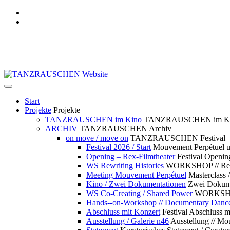
|
TANZRAUSCHEN Wuppertal
we live future now
Start
Projekte
Projekte
TANZRAUSCHEN im Kino
TANZRAUSCHEN im K
ARCHIV
TANZRAUSCHEN Archiv
on move / move on
TANZRAUSCHEN Festival
Festival 2026 / Start
Mouvement Perpétue
Opening – Rex-Filmtheater
Festival Openin
WS Rewriting Histories
WORKSHOP // Rewri
Meeting Mouvement Perpétuel
Masterclass
Kino / Zwei Dokumentationen
Zwei Dokume
WS Co-Creating / Shared Power
WORKSHOP 
Hands--on-Workshop // Documentary Danc
Abschluss mit Konzert
Festival Abschluss m
Ausstellung / Galerie n46
Ausstellung // 