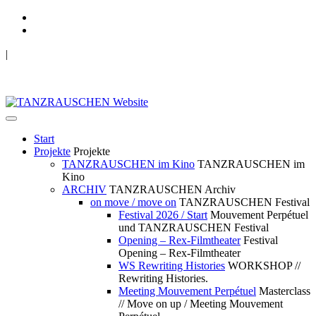
|
TANZRAUSCHEN Wuppertal
we live future now
Start
Projekte
Projekte
TANZRAUSCHEN im Kino
TANZRAUSCHEN im
Kino
ARCHIV
TANZRAUSCHEN Archiv
on move / move on
TANZRAUSCHEN Festival
Festival 2026 / Start
Mouvement Perpétuel
und TANZRAUSCHEN Festival
Opening – Rex-Filmtheater
Festival
Opening – Rex-Filmtheater
WS Rewriting Histories
WORKSHOP //
Rewriting Histories.
Meeting Mouvement Perpétuel
Masterclass
// Move on up / Meeting Mouvement