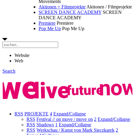
Movements
Aktionen + Filmprojekte
Aktionen / Filmprojekte
SCREEN DANCE ACADEMY
SCREEN
DANCE ACADEMY
Premiere
Premiere
Pop Me Up
Pop Me Up
Website
Web
Search
RSS
PROJEKTE
4
Expand/Collapse
RSS
Festival // on move / move on
2
Expand/Collapse
RSS
Shadows
1
Expand/Collapse
RSS
Werkschau / Kunst von Mark Sieczkarek
2