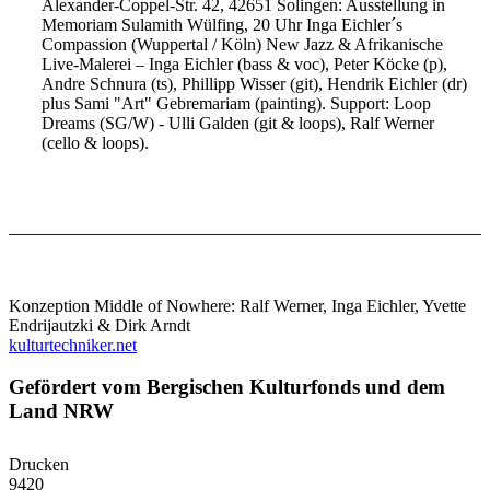
Alexander-Coppel-Str. 42, 42651 Solingen: Ausstellung in
Memoriam Sulamith Wülfing, 20 Uhr Inga Eichler´s
Compassion (Wuppertal / Köln) New Jazz & Afrikanische
Live-Malerei – Inga Eichler (bass & voc), Peter Köcke (p),
Andre Schnura (ts), Phillipp Wisser (git), Hendrik Eichler (dr)
plus Sami "Art" Gebremariam (painting). Support: Loop
Dreams (SG/W) - Ulli Galden (git & loops), Ralf Werner
(cello & loops).
Konzeption Middle of Nowhere: Ralf Werner, Inga Eichler, Yvette
Endrijautzki & Dirk Arndt
kulturtechniker.net
Gefördert vom Bergischen Kulturfonds und dem
Land NRW
Drucken
9420