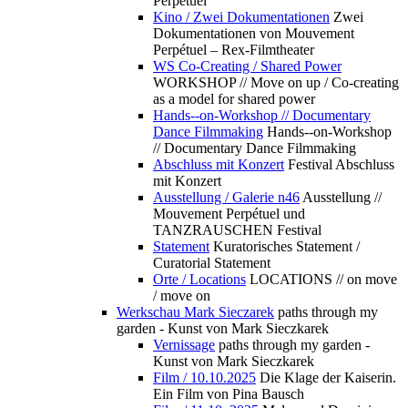
Perpétuel
Kino / Zwei Dokumentationen
Zwei
Dokumentationen von Mouvement
Perpétuel – Rex-Filmtheater
WS Co-Creating / Shared Power
WORKSHOP // Move on up / Co-creating
as a model for shared power
Hands--on-Workshop // Documentary
Dance Filmmaking
Hands--on-Workshop
// Documentary Dance Filmmaking
Abschluss mit Konzert
Festival Abschluss
mit Konzert
Ausstellung / Galerie n46
Ausstellung //
Mouvement Perpétuel und
TANZRAUSCHEN Festival
Statement
Kuratorisches Statement /
Curatorial Statement
Orte / Locations
LOCATIONS // on move
/ move on
Werkschau Mark Sieczarek
paths through my
garden - Kunst von Mark Sieczkarek
Vernissage
paths through my garden -
Kunst von Mark Sieczkarek
Film / 10.10.2025
Die Klage der Kaiserin.
Ein Film von Pina Bausch