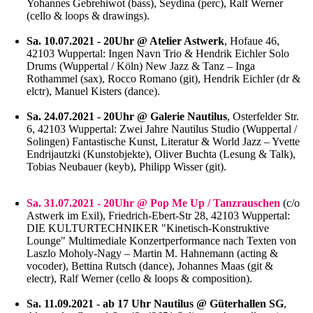
Yohannes Gebrehiwot (bass), Seydina (perc), Ralf Werner
(cello & loops & drawings).
Sa. 10.07.2021 - 20Uhr @ Atelier Astwerk
, Hofaue 46,
42103 Wuppertal: Ingen Navn Trio & Hendrik Eichler Solo
Drums (Wuppertal / Köln) New Jazz & Tanz – Inga
Rothammel (sax), Rocco Romano (git), Hendrik Eichler (dr &
elctr), Manuel Kisters (dance).
Sa. 24.07.2021 - 20Uhr @ Galerie Nautilus
, Osterfelder Str.
6, 42103 Wuppertal: Zwei Jahre Nautilus Studio (Wuppertal /
Solingen) Fantastische Kunst, Literatur & World Jazz – Yvette
Endrijautzki (Kunstobjekte), Oliver Buchta (Lesung & Talk),
Tobias Neubauer (keyb), Philipp Wisser (git).
Sa. 31.07.2021 - 20Uhr @ Pop Me Up / Tanzrauschen
(c/o
Astwerk im Exil), Friedrich-Ebert-Str 28, 42103 Wuppertal:
DIE KULTURTECHNIKER "Kinetisch-Konstruktive
Lounge" Multimediale Konzertperformance nach Texten von
Laszlo Moholy-Nagy – Martin M. Hahnemann (acting &
vocoder), Bettina Rutsch (dance), Johannes Maas (git &
electr), Ralf Werner (cello & loops & composition).
Sa. 11.09.2021 - ab 17 Uhr Nautilus @ Güterhallen SG
,