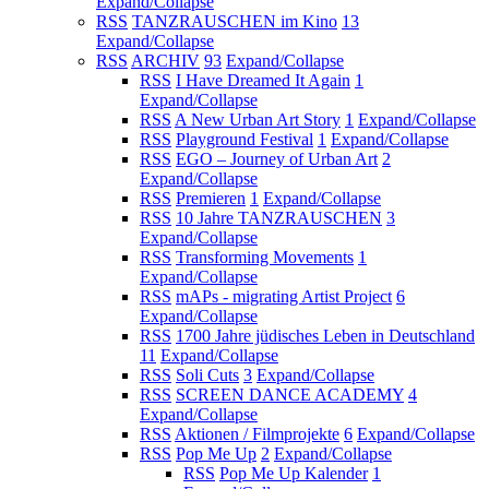
Expand/Collapse
RSS
TANZRAUSCHEN im Kino
13
Expand/Collapse
RSS
ARCHIV
93
Expand/Collapse
RSS
I Have Dreamed It Again
1
Expand/Collapse
RSS
A New Urban Art Story
1
Expand/Collapse
RSS
Playground Festival
1
Expand/Collapse
RSS
EGO – Journey of Urban Art
2
Expand/Collapse
RSS
Premieren
1
Expand/Collapse
RSS
10 Jahre TANZRAUSCHEN
3
Expand/Collapse
RSS
Transforming Movements
1
Expand/Collapse
RSS
mAPs - migrating Artist Project
6
Expand/Collapse
RSS
1700 Jahre jüdisches Leben in Deutschland
11
Expand/Collapse
RSS
Soli Cuts
3
Expand/Collapse
RSS
SCREEN DANCE ACADEMY
4
Expand/Collapse
RSS
Aktionen / Filmprojekte
6
Expand/Collapse
RSS
Pop Me Up
2
Expand/Collapse
RSS
Pop Me Up Kalender
1