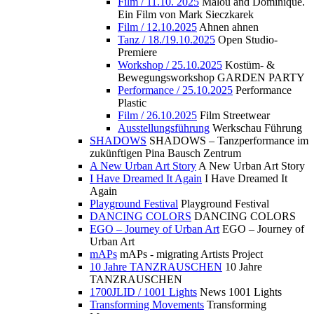
Film / 11.10. 2025
Malou and Dominique.
Ein Film von Mark Sieczkarek
Film / 12.10.2025
Ahnen ahnen
Tanz / 18./19.10.2025
Open Studio-
Premiere
Workshop / 25.10.2025
Kostüm- &
Bewegungsworkshop GARDEN PARTY
Performance / 25.10.2025
Performance
Plastic
Film / 26.10.2025
Film Streetwear
Ausstellungsführung
Werkschau Führung
SHADOWS
SHADOWS – Tanzperformance im
zukünftigen Pina Bausch Zentrum
A New Urban Art Story
A New Urban Art Story
I Have Dreamed It Again
I Have Dreamed It
Again
Playground Festival
Playground Festival
DANCING COLORS
DANCING COLORS
EGO – Journey of Urban Art
EGO – Journey of
Urban Art
mAPs
mAPs - migrating Artists Project
10 Jahre TANZRAUSCHEN
10 Jahre
TANZRAUSCHEN
1700JLID / 1001 Lights
News 1001 Lights
Transforming Movements
Transforming