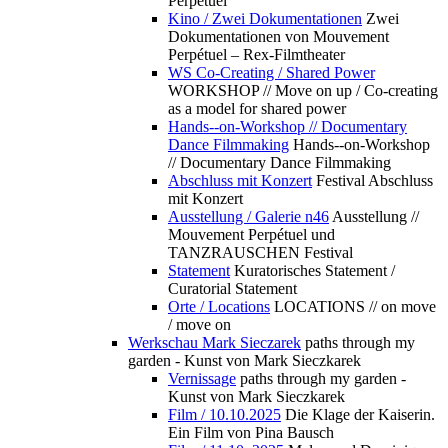
Perpétuel
Kino / Zwei Dokumentationen
Zwei
Dokumentationen von Mouvement
Perpétuel – Rex-Filmtheater
WS Co-Creating / Shared Power
WORKSHOP // Move on up / Co-creating
as a model for shared power
Hands--on-Workshop // Documentary
Dance Filmmaking
Hands--on-Workshop
// Documentary Dance Filmmaking
Abschluss mit Konzert
Festival Abschluss
mit Konzert
Ausstellung / Galerie n46
Ausstellung //
Mouvement Perpétuel und
TANZRAUSCHEN Festival
Statement
Kuratorisches Statement /
Curatorial Statement
Orte / Locations
LOCATIONS // on move
/ move on
Werkschau Mark Sieczarek
paths through my
garden - Kunst von Mark Sieczkarek
Vernissage
paths through my garden -
Kunst von Mark Sieczkarek
Film / 10.10.2025
Die Klage der Kaiserin.
Ein Film von Pina Bausch