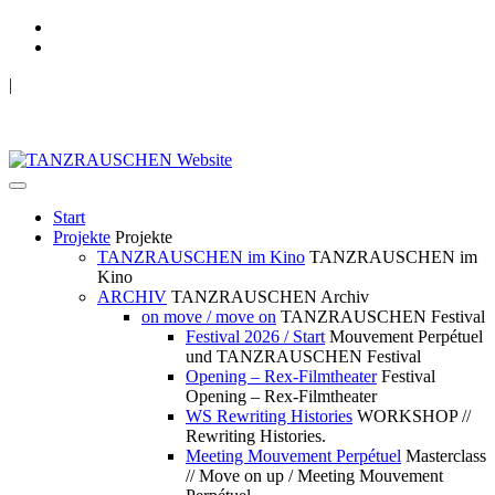
|
TANZRAUSCHEN Wuppertal
we live future now
Start
Projekte
Projekte
TANZRAUSCHEN im Kino
TANZRAUSCHEN im
Kino
ARCHIV
TANZRAUSCHEN Archiv
on move / move on
TANZRAUSCHEN Festival
Festival 2026 / Start
Mouvement Perpétuel
und TANZRAUSCHEN Festival
Opening – Rex-Filmtheater
Festival
Opening – Rex-Filmtheater
WS Rewriting Histories
WORKSHOP //
Rewriting Histories.
Meeting Mouvement Perpétuel
Masterclass
// Move on up / Meeting Mouvement