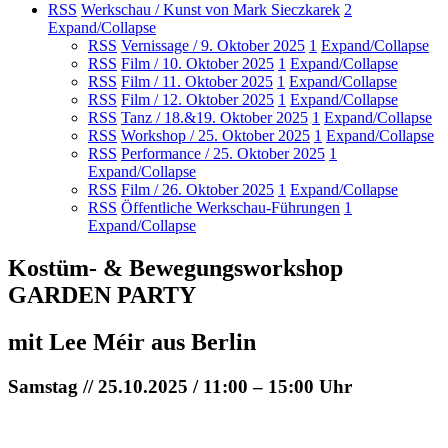
RSS
Werkschau / Kunst von Mark Sieczkarek
2
Expand/Collapse
RSS
Vernissage / 9. Oktober 2025
1
Expand/Collapse
RSS
Film / 10. Oktober 2025
1
Expand/Collapse
RSS
Film / 11. Oktober 2025
1
Expand/Collapse
RSS
Film / 12. Oktober 2025
1
Expand/Collapse
RSS
Tanz / 18.&19. Oktober 2025
1
Expand/Collapse
RSS
Workshop / 25. Oktober 2025
1
Expand/Collapse
RSS
Performance / 25. Oktober 2025
1
Expand/Collapse
RSS
Film / 26. Oktober 2025
1
Expand/Collapse
RSS
Öffentliche Werkschau-Führungen
1
Expand/Collapse
Kostüm- & Bewegungsworkshop
GARDEN PARTY
mit Lee Méir aus Berlin
Samstag // 25.10.2025 / 11:00 – 15:00 Uhr