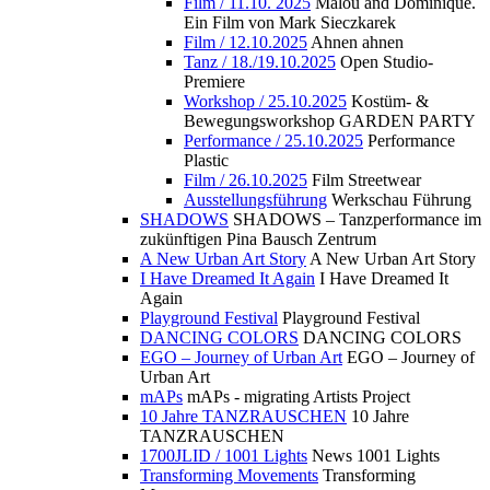
Film / 11.10. 2025
Malou and Dominique.
Ein Film von Mark Sieczkarek
Film / 12.10.2025
Ahnen ahnen
Tanz / 18./19.10.2025
Open Studio-
Premiere
Workshop / 25.10.2025
Kostüm- &
Bewegungsworkshop GARDEN PARTY
Performance / 25.10.2025
Performance
Plastic
Film / 26.10.2025
Film Streetwear
Ausstellungsführung
Werkschau Führung
SHADOWS
SHADOWS – Tanzperformance im
zukünftigen Pina Bausch Zentrum
A New Urban Art Story
A New Urban Art Story
I Have Dreamed It Again
I Have Dreamed It
Again
Playground Festival
Playground Festival
DANCING COLORS
DANCING COLORS
EGO – Journey of Urban Art
EGO – Journey of
Urban Art
mAPs
mAPs - migrating Artists Project
10 Jahre TANZRAUSCHEN
10 Jahre
TANZRAUSCHEN
1700JLID / 1001 Lights
News 1001 Lights
Transforming Movements
Transforming