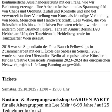
kontinuierliche Auseinandersetzung mit der Frage, wie wir
Bedeutung erzeugen. Ihre Arbeiten kreisen um das Spannungsfeld
von Chaos und Ordnung, Zufall und Kontrolle und sind tief
verwurzelt in ihrer Vorstellung von Kunst als lebendige Verbindung
von Ideen, Menschen und Handwerk (craft). Lees Werke, die von
Solostücken bis hin zu kollektiven Formaten reichen, wurden unter
anderem beim Brighton Festival, Tanz im August Berlin/HAU
Hebbel am Ufer, der Tanzbiennale Heidelberg sowie im
Tanzquartier Wien gezeigt.
2019 war sie Stipendiatin des Pina Bausch Fellowships in
Zusammenarbeit mit der L'École des Sables im Senegal. 2023
wurde sie von den Uferstudios Berlin als repräsentative Künstlerin
für das Creative Crossroads Programm 2023–2024 des europäischen
Netzwerkprojekts Life Long Burning ausgewählt.
Tickets
Samstag, 25.10.2025 / 11:00 – 15:00 Uhr
Kostüm- & Bewegungsworkshop GARDEN PARTY
für alle Altersgruppen mit Lee Méir / 6-99 Jahre / auf 25
Teilnehmer begrenzt