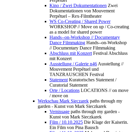
Perpétuel
Kino / Zwei Dokumentationen
Zwei
Dokumentationen von Mouvement
Perpétuel – Rex-Filmtheater
WS Co-Creating / Shared Power
WORKSHOP // Move on up / Co-creating
as a model for shared power
Hands--on-Workshop // Documentary
Dance Filmmaking
Hands--on-Workshop
// Documentary Dance Filmmaking
Abschluss mit Konzert
Festival Abschluss
mit Konzert
Ausstellung / Galerie n46
Ausstellung //
Mouvement Perpétuel und
TANZRAUSCHEN Festival
Statement
Kuratorisches Statement /
Curatorial Statement
Orte / Locations
LOCATIONS // on move
/ move on
Werkschau Mark Sieczarek
paths through my
garden - Kunst von Mark Sieczkarek
Vernissage
paths through my garden -
Kunst von Mark Sieczkarek
Film / 10.10.2025
Die Klage der Kaiserin.
Ein Film von Pina Bausch