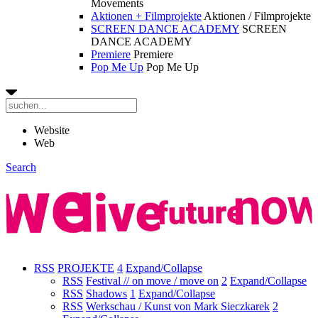
Movements
Aktionen + Filmprojekte
Aktionen / Filmprojekte
SCREEN DANCE ACADEMY
SCREEN
DANCE ACADEMY
Premiere
Premiere
Pop Me Up
Pop Me Up
Website
Web
Search
RSS
PROJEKTE
4
Expand/Collapse
RSS
Festival // on move / move on
2
Expand/Collapse
RSS
Shadows
1
Expand/Collapse
RSS
Werkschau / Kunst von Mark Sieczkarek
2