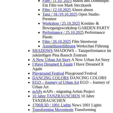
Film / 11.10. 2025
Malou and Dominique.
Ein Film von Mark Sieczkarek
Film / 12.10.2025
Ahnen ahnen
Tanz / 18./19.10.2025
Open Studio-
Premiere
Workshop / 25.10.2025
Kostüm- &
Bewegungsworkshop GARDEN PARTY
Performance / 25.10.2025
Performance
Plastic
Film / 26.10.2025
Film Streetwear
Ausstellungsführung
Werkschau Führung
SHADOWS
SHADOWS – Tanzperformance im
zukünftigen Pina Bausch Zentrum
A New Urban Art Story
A New Urban Art Story
I Have Dreamed It Again
I Have Dreamed It
Again
Playground Festival
Playground Festival
DANCING COLORS
DANCING COLORS
EGO – Journey of Urban Art
EGO – Journey of
Urban Art
mAPs
mAPs - migrating Artists Project
10 Jahre TANZRAUSCHEN
10 Jahre
TANZRAUSCHEN
1700JLID / 1001 Lights
News 1001 Lights
Transforming Movements
Transforming