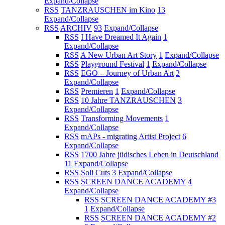
Expand/Collapse
RSS
TANZRAUSCHEN im Kino
13
Expand/Collapse
RSS
ARCHIV
93
Expand/Collapse
RSS
I Have Dreamed It Again
1
Expand/Collapse
RSS
A New Urban Art Story
1
Expand/Collapse
RSS
Playground Festival
1
Expand/Collapse
RSS
EGO – Journey of Urban Art
2
Expand/Collapse
RSS
Premieren
1
Expand/Collapse
RSS
10 Jahre TANZRAUSCHEN
3
Expand/Collapse
RSS
Transforming Movements
1
Expand/Collapse
RSS
mAPs - migrating Artist Project
6
Expand/Collapse
RSS
1700 Jahre jüdisches Leben in Deutschland
11
Expand/Collapse
RSS
Soli Cuts
3
Expand/Collapse
RSS
SCREEN DANCE ACADEMY
4
Expand/Collapse
RSS
SCREEN DANCE ACADEMY #3
1
Expand/Collapse
RSS
SCREEN DANCE ACADEMY #2