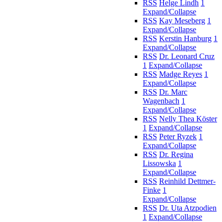
RSS
Helge Lindh
1
Expand/Collapse
RSS
Kay Meseberg
1
Expand/Collapse
RSS
Kerstin Hanburg
1
Expand/Collapse
RSS
Dr. Leonard Cruz
1
Expand/Collapse
RSS
Madge Reyes
1
Expand/Collapse
RSS
Dr. Marc
Wagenbach
1
Expand/Collapse
RSS
Nelly Thea Köster
1
Expand/Collapse
RSS
Peter Ryzek
1
Expand/Collapse
RSS
Dr. Regina
Lissowska
1
Expand/Collapse
RSS
Reinhild Dettmer-
Finke
1
Expand/Collapse
RSS
Dr. Uta Atzpodien
1
Expand/Collapse