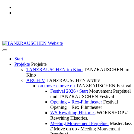
|
TANZRAUSCHEN Wuppertal
we live future now
Start
Projekte
Projekte
TANZRAUSCHEN im Kino
TANZRAUSCHEN im
Kino
ARCHIV
TANZRAUSCHEN Archiv
on move / move on
TANZRAUSCHEN Festival
Festival 2026 / Start
Mouvement Perpétuel
und TANZRAUSCHEN Festival
Opening – Rex-Filmtheater
Festival
Opening – Rex-Filmtheater
WS Rewriting Histories
WORKSHOP //
Rewriting Histories.
Meeting Mouvement Perpétuel
Masterclass
// Move on up / Meeting Mouvement