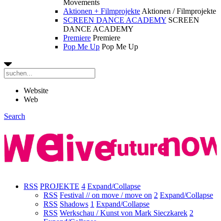
Movements
Aktionen + Filmprojekte
Aktionen / Filmprojekte
SCREEN DANCE ACADEMY
SCREEN
DANCE ACADEMY
Premiere
Premiere
Pop Me Up
Pop Me Up
Website
Web
Search
RSS
PROJEKTE
4
Expand/Collapse
RSS
Festival // on move / move on
2
Expand/Collapse
RSS
Shadows
1
Expand/Collapse
RSS
Werkschau / Kunst von Mark Sieczkarek
2