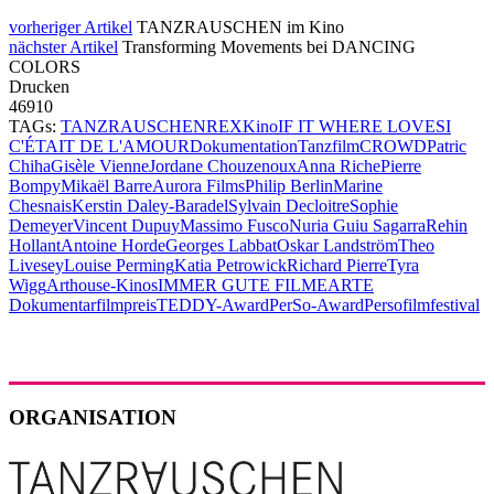
vorheriger Artikel
TANZRAUSCHEN im Kino
nächster Artikel
Transforming Movements bei DANCING
COLORS
Drucken
46910
TAGs:
TANZRAUSCHEN
REX
Kino
IF IT WHERE LOVE
SI
C'ÉTAIT DE L'AMOUR
Dokumentation
Tanzfilm
CROWD
Patric
Chiha
Gisèle Vienne
Jordane Chouzenoux
Anna Riche
Pierre
Bompy
Mikaël Barre
Aurora Films
Philip Berlin
Marine
Chesnais
Kerstin Daley-Baradel
Sylvain Decloitre
Sophie
Demeyer
Vincent Dupuy
Massimo Fusco
Nuria Guiu Sagarra
Rehin
Hollant
Antoine Horde
Georges Labbat
Oskar Landström
Theo
Livesey
Louise Perming
Katia Petrowick
Richard Pierre
Tyra
Wigg
Arthouse-Kinos
IMMER GUTE FILME
ARTE
Dokumentarfilmpreis
TEDDY-Award
PerSo-Award
Persofilmfestival
ORGANISATION