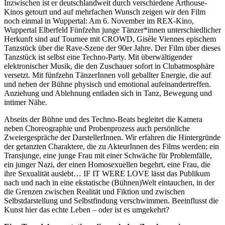
Inzwischen ist er deutschlandweit durch verschiedene Arthouse-
Kinos getourt und auf mehrfachen Wunsch zeigen wir den Film
noch einmal in Wuppertal: Am 6. November im REX-Kino,
Wuppertal Elberfeld Fünfzehn junge Tänzer*innen unterschiedlicher
Herkunft sind auf Tournee mit CROWD, Gisèle Viennes epischem
Tanzstück über die Rave-Szene der 90er Jahre. Der Film über dieses
Tanzstück ist selbst eine Techno-Party. Mit überwältigender
elektronischer Musik, die den Zuschauer sofort in Clubatmosphäre
versetzt. Mit fünfzehn TänzerInnen voll geballter Energie, die auf
und neben der Bühne physisch und emotional aufeinandertreffen.
Anziehung und Ablehnung entladen sich in Tanz, Bewegung und
intimer Nähe.
Abseits der Bühne und des Techno-Beats begleitet die Kamera
neben Choreographie und Probenprozess auch persönliche
Zweiergespräche der DarstellerInnen. Wir erfahren die Hintergründe
der getanzten Charaktere, die zu AkteurInnen des Films werden: ein
Transjunge, eine junge Frau mit einer Schwäche für Problemfälle,
ein junger Nazi, der einen Homosexuellen begehrt, eine Frau, die
ihre Sexualität auslebt… IF IT WERE LOVE lässt das Publikum
nach und nach in eine ekstatische (Bühnen)Welt eintauchen, in der
die Grenzen zwischen Realität und Fiktion und zwischen
Selbstdarstellung und Selbstfindung verschwimmen. Beeinflusst die
Kunst hier das echte Leben – oder ist es umgekehrt?