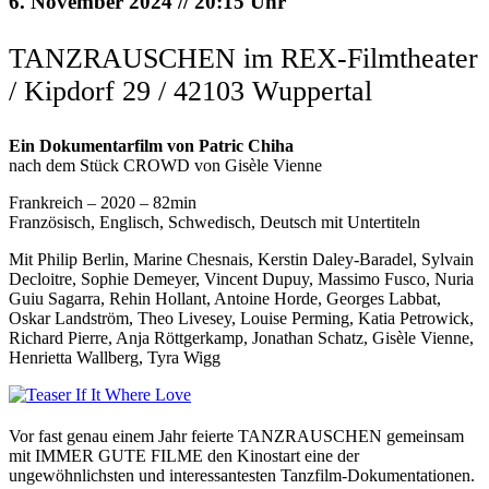
6. November 2024 // 20:15 Uhr
TANZRAUSCHEN im REX-Filmtheater
/ Kipdorf 29 / 42103 Wuppertal
Ein Dokumentarfilm von Patric Chiha
nach dem Stück CROWD von Gisèle Vienne
Frankreich – 2020 – 82min
Französisch, Englisch, Schwedisch, Deutsch mit Untertiteln
Mit Philip Berlin, Marine Chesnais, Kerstin Daley-Baradel, Sylvain
Decloitre, Sophie Demeyer, Vincent Dupuy, Massimo Fusco, Nuria
Guiu Sagarra, Rehin Hollant, Antoine Horde, Georges Labbat,
Oskar Landström, Theo Livesey, Louise Perming, Katia Petrowick,
Richard Pierre, Anja Röttgerkamp, Jonathan Schatz, Gisèle Vienne,
Henrietta Wallberg, Tyra Wigg
Vor fast genau einem Jahr feierte TANZRAUSCHEN gemeinsam
mit IMMER GUTE FILME den Kinostart eine der
ungewöhnlichsten und interessantesten Tanzfilm-Dokumentationen.