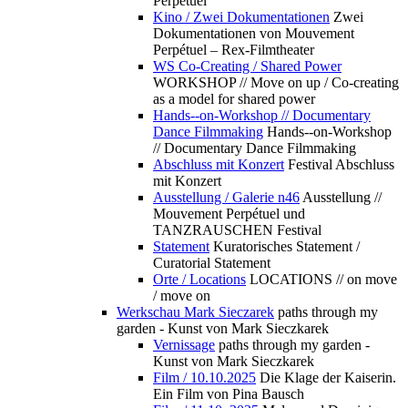
Perpétuel
Kino / Zwei Dokumentationen
Zwei
Dokumentationen von Mouvement
Perpétuel – Rex-Filmtheater
WS Co-Creating / Shared Power
WORKSHOP // Move on up / Co-creating
as a model for shared power
Hands--on-Workshop // Documentary
Dance Filmmaking
Hands--on-Workshop
// Documentary Dance Filmmaking
Abschluss mit Konzert
Festival Abschluss
mit Konzert
Ausstellung / Galerie n46
Ausstellung //
Mouvement Perpétuel und
TANZRAUSCHEN Festival
Statement
Kuratorisches Statement /
Curatorial Statement
Orte / Locations
LOCATIONS // on move
/ move on
Werkschau Mark Sieczarek
paths through my
garden - Kunst von Mark Sieczkarek
Vernissage
paths through my garden -
Kunst von Mark Sieczkarek
Film / 10.10.2025
Die Klage der Kaiserin.
Ein Film von Pina Bausch