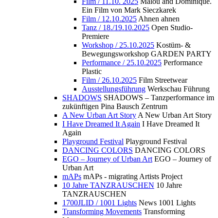
Film / 11.10. 2025
Malou and Dominique.
Ein Film von Mark Sieczkarek
Film / 12.10.2025
Ahnen ahnen
Tanz / 18./19.10.2025
Open Studio-
Premiere
Workshop / 25.10.2025
Kostüm- &
Bewegungsworkshop GARDEN PARTY
Performance / 25.10.2025
Performance
Plastic
Film / 26.10.2025
Film Streetwear
Ausstellungsführung
Werkschau Führung
SHADOWS
SHADOWS – Tanzperformance im
zukünftigen Pina Bausch Zentrum
A New Urban Art Story
A New Urban Art Story
I Have Dreamed It Again
I Have Dreamed It
Again
Playground Festival
Playground Festival
DANCING COLORS
DANCING COLORS
EGO – Journey of Urban Art
EGO – Journey of
Urban Art
mAPs
mAPs - migrating Artists Project
10 Jahre TANZRAUSCHEN
10 Jahre
TANZRAUSCHEN
1700JLID / 1001 Lights
News 1001 Lights
Transforming Movements
Transforming