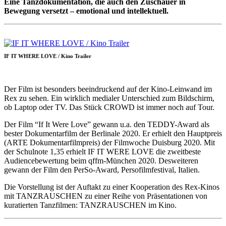
Eine Tanzdokumentation, die auch den Zuschauer in
Bewegung versetzt – emotional und intellektuell.
IF IT WHERE LOVE / Kino Trailer
Der Film ist besonders beeindruckend auf der Kino-Leinwand im
Rex zu sehen. Ein wirklich medialer Unterschied zum Bildschirm,
ob Laptop oder TV. Das Stück CROWD ist immer noch auf Tour.
Der Film “If It Were Love” gewann u.a. den TEDDY-Award als
bester Dokumentarfilm der Berlinale 2020. Er erhielt den Hauptpreis
(ARTE Dokumentarfilmpreis) der Filmwoche Duisburg 2020. Mit
der Schulnote 1,35 erhielt IF IT WERE LOVE die zweitbeste
Audiencebewertung beim qffm-München 2020. Desweiteren
gewann der Film den PerSo-Award, Persofilmfestival, Italien.
Die Vorstellung ist der Auftakt zu einer Kooperation des Rex-Kinos
mit TANZRAUSCHEN zu einer Reihe von Präsentationen von
kuratierten Tanzfilmen: TANZRAUSCHEN im Kino.