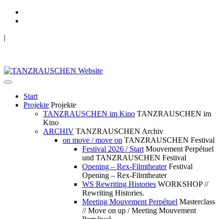
|
TANZRAUSCHEN Wuppertal
we live future now
Start
Projekte
Projekte
TANZRAUSCHEN im Kino
TANZRAUSCHEN im
Kino
ARCHIV
TANZRAUSCHEN Archiv
on move / move on
TANZRAUSCHEN Festival
Festival 2026 / Start
Mouvement Perpétuel
und TANZRAUSCHEN Festival
Opening – Rex-Filmtheater
Festival
Opening – Rex-Filmtheater
WS Rewriting Histories
WORKSHOP //
Rewriting Histories.
Meeting Mouvement Perpétuel
Masterclass
// Move on up / Meeting Mouvement