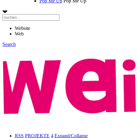
Pop Me Up
Pop Me Up
Website
Web
Search
RSS
PROJEKTE
4
Expand/Collapse