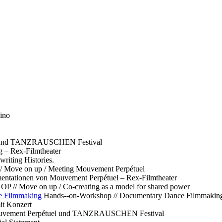
ino
l und TANZRAUSCHEN Festival
g – Rex-Filmtheater
ting Histories.
 // Move on up / Meeting Mouvement Perpétuel
ntationen von Mouvement Perpétuel – Rex-Filmtheater
// Move on up / Co-creating as a model for shared power
e Filmmaking
Hands--on-Workshop // Documentary Dance Filmmakin
it Konzert
Mouvement Perpétuel und TANZRAUSCHEN Festival