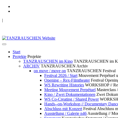
|
TANZRAUSCHEN Wuppertal
we live future now
Start
Projekte
Projekte
TANZRAUSCHEN im Kino
TANZRAUSCHEN im K
ARCHIV
TANZRAUSCHEN Archiv
on move / move on
TANZRAUSCHEN Festival
Festival 2026 / Start
Mouvement Perpétue
Opening – Rex-Filmtheater
Festival Openin
WS Rewriting Histories
WORKSHOP // Rewri
Meeting Mouvement Perpétuel
Masterclass
Kino / Zwei Dokumentationen
Zwei Dokume
WS Co-Creating / Shared Power
WORKSHOP 
Hands--on-Workshop // Documentary Danc
Abschluss mit Konzert
Festival Abschluss m
Ausstellung / Galerie n46
Ausstellung // 