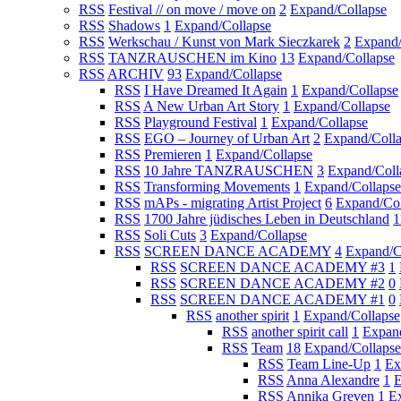
RSS
Festival // on move / move on
2
Expand/Collapse
RSS
Shadows
1
Expand/Collapse
RSS
Werkschau / Kunst von Mark Sieczkarek
2
Expand/
RSS
TANZRAUSCHEN im Kino
13
Expand/Collapse
RSS
ARCHIV
93
Expand/Collapse
RSS
I Have Dreamed It Again
1
Expand/Collapse
RSS
A New Urban Art Story
1
Expand/Collapse
RSS
Playground Festival
1
Expand/Collapse
RSS
EGO – Journey of Urban Art
2
Expand/Coll
RSS
Premieren
1
Expand/Collapse
RSS
10 Jahre TANZRAUSCHEN
3
Expand/Coll
RSS
Transforming Movements
1
Expand/Collapse
RSS
mAPs - migrating Artist Project
6
Expand/Col
RSS
1700 Jahre jüdisches Leben in Deutschland
1
RSS
Soli Cuts
3
Expand/Collapse
RSS
SCREEN DANCE ACADEMY
4
Expand/C
RSS
SCREEN DANCE ACADEMY #3
1
RSS
SCREEN DANCE ACADEMY #2
0
RSS
SCREEN DANCE ACADEMY #1
0
RSS
another spirit
1
Expand/Collapse
RSS
another spirit call
1
Expan
RSS
Team
18
Expand/Collapse
RSS
Team Line-Up
1
Ex
RSS
Anna Alexandre
1
E
RSS
Annika Greven
1
E