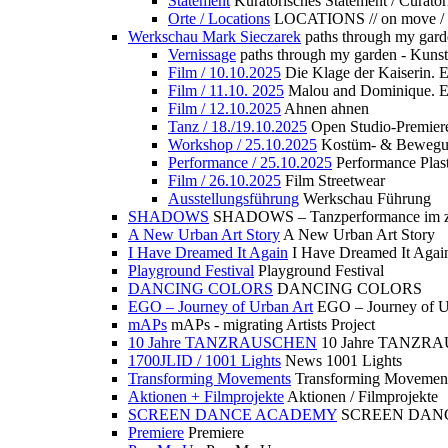
Statement
Kuratorisches Statement / Curator
Orte / Locations
LOCATIONS // on move /
Werkschau Mark Sieczarek
paths through my gard
Vernissage
paths through my garden - Kuns
Film / 10.10.2025
Die Klage der Kaiserin. 
Film / 11.10. 2025
Malou and Dominique. E
Film / 12.10.2025
Ahnen ahnen
Tanz / 18./19.10.2025
Open Studio-Premier
Workshop / 25.10.2025
Kostüm- & Bewe
Performance / 25.10.2025
Performance Plast
Film / 26.10.2025
Film Streetwear
Ausstellungsführung
Werkschau Führung
SHADOWS
SHADOWS – Tanzperformance im zu
A New Urban Art Story
A New Urban Art Story
I Have Dreamed It Again
I Have Dreamed It Agai
Playground Festival
Playground Festival
DANCING COLORS
DANCING COLORS
EGO – Journey of Urban Art
EGO – Journey of U
mAPs
mAPs - migrating Artists Project
10 Jahre TANZRAUSCHEN
10 Jahre TANZR
1700JLID / 1001 Lights
News 1001 Lights
Transforming Movements
Transforming Movemen
Aktionen + Filmprojekte
Aktionen / Filmprojekte
SCREEN DANCE ACADEMY
SCREEN DAN
Premiere
Premiere