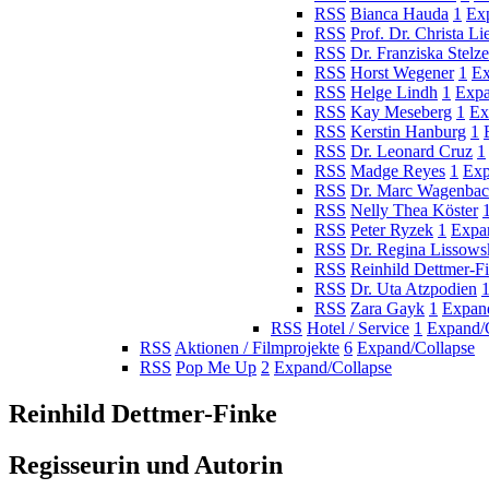
RSS
Bianca Hauda
1
Ex
RSS
Prof. Dr. Christa Li
RSS
Dr. Franziska Stelze
RSS
Horst Wegener
1
Ex
RSS
Helge Lindh
1
Expa
RSS
Kay Meseberg
1
Ex
RSS
Kerstin Hanburg
1
RSS
Dr. Leonard Cruz
1
RSS
Madge Reyes
1
Exp
RSS
Dr. Marc Wagenba
RSS
Nelly Thea Köster
RSS
Peter Ryzek
1
Expa
RSS
Dr. Regina Lissows
RSS
Reinhild Dettmer-F
RSS
Dr. Uta Atzpodien
RSS
Zara Gayk
1
Expan
RSS
Hotel / Service
1
Expand/
RSS
Aktionen / Filmprojekte
6
Expand/Collapse
RSS
Pop Me Up
2
Expand/Collapse
Reinhild Dettmer-Finke
Regisseurin und Autorin