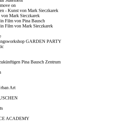
ial Statement
 move on
en - Kunst von Mark Sieczkarek
t von Mark Sieczkarek
Ein Film von Pina Bausch
in Film von Mark Sieczkarek
e
gungsworkshop GARDEN PARTY
ic
künftigen Pina Bausch Zentrum
n
rban Art
AUSCHEN
ts
CE ACADEMY