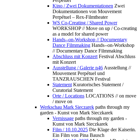
Perpétuel
Kino / Zwei Dokumentationen
Zwei
Dokumentationen von Mouvement
Perpétuel – Rex-Filmtheater
WS Co-Creating / Shared Power
WORKSHOP // Move on up / Co-creating
as a model for shared power
Hands--on-Workshop // Documentary
Dance Filmmaking
Hands--on-Workshop
// Documentary Dance Filmmaking
Abschluss mit Konzert
Festival Abschluss
mit Konzert
Ausstellung / Galerie n46
Ausstellung //
Mouvement Perpétuel und
TANZRAUSCHEN Festival
Statement
Kuratorisches Statement /
Curatorial Statement
Orte / Locations
LOCATIONS // on move
/ move on
Werkschau Mark Sieczarek
paths through my
garden - Kunst von Mark Sieczkarek
Vernissage
paths through my garden -
Kunst von Mark Sieczkarek
Film / 10.10.2025
Die Klage der Kaiserin.
Ein Film von Pina Bausch