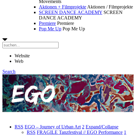
Movements
Aktionen + Filmprojekte
Aktionen / Filmprojekte
SCREEN DANCE ACADEMY
SCREEN
DANCE ACADEMY
Premiere
Premiere
Pop Me Up
Pop Me Up
Website
Web
Search
RSS
EGO – Journey of Urban Art
2
Expand/Collapse
RSS
FRAGILE Tanzfestival // EGO Performance
1