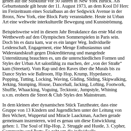
gehen auf die Subkultur vor 50 Jahren in New York zurück. Als
Geburtsstunde gilt heute der 11. August 1973, an dem Kool DJ Herc
im Freizeitraum eines Sozialbaus an der Sedgwick Avenue in der
Bronx, New York, eine Block Party veranstaltete. Heute ist Urban
Art eine weltweite interkulturelle Bewegung und Kunstströmung.
Beispielsweise wird in diesem Jahr Breakdance das erste Mal ein
Wettbewerb auf den Olympischen Sommerspielen in Paris sein.
Doch bis es dazu kam, war es ein langer Weg. Individuelle
Leidenschaft, Engagement, eine Menge Enthusiasmus und
Widerstandskraft gegen Diskreditierung und mangelnde
Unterstützung brauchten es, um die unterschiedlichen Formen und
Styles der Urban Art salonfähig zu machen, der „von der Straße“
kam (Streetart). Vom Rap und den Raves über die Murals bis zu
Dance Styles wie Ballroom, Hip Hop, Krump, Hypedance,
Popping, Tutting, Locking, Waving, Gliding, Sliding, Skipwalking,
Jerking, Stomping, House, Dancehall, Jacking, Lofting, Footwork,
Shuffle, Whaacking, Voguing, Tecktonic, Jumpstyle, Whining
u.v.m. erobern die Street & Club Styles den Mainstream.
In dem kleinen aber dynamischen Stück Tanztheater, dass eine
Gruppe von 13 Kindern und Jugendlichen unter der Leitung von
Ben Wichert, Wuppertal und Miracle Laackman, Aachen gerade
gemeinsam inszenieren, wird es genau um diese Entwicklung
gehen: 1. The Soul of Hip-Hop, 2. Struggle and Hustle, 3. Cypher,