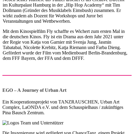
im Kulturpalast Hamburg in der „Hip Hop Academy“ mit Tim
Dollmann (Gründer des Musiklabels Eimsbush) zusammen. Er
wirkt zudem als Dozent für Workshops und Juror bei
Veranstaltungen und Wettbewerben.
Mit dem Kinospielfilm Fly schaffte es Wichert zum ersten Mal in
die deutschen Kinos. Fly ist ein Drama aus dem Jahr 2021 unter
der Regie von Katja von Garnier mit Svenja Jung, Jasmin
Tabatabai, Nicolette Krebitz, Katja Riemann und Farba Dieng.
Gefördert wurde der Film vom Medienboard Berlin-Brandenburg,
dem FFF Bayern, der FFA und dem DFFF.
EGO – A Journey of Urban Art
Ein Kooperationsprojekt von TANZRAUSCHEN, Urban Art
Complex, LaONDA e.V. und dem Schauspielhaus / zukünftiges
Pina Bausch Zentrum.
Die Inszenierung wird gefördert von ChanceTanz, einem Projekt