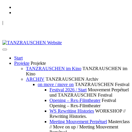
|
TANZRAUSCHEN Wuppertal
we live future now
Start
Projekte
Projekte
TANZRAUSCHEN im Kino
TANZRAUSCHEN im
Kino
ARCHIV
TANZRAUSCHEN Archiv
on move / move on
TANZRAUSCHEN Festival
Festival 2026 / Start
Mouvement Perpétuel
und TANZRAUSCHEN Festival
Opening – Rex-Filmtheater
Festival
Opening – Rex-Filmtheater
WS Rewriting Histories
WORKSHOP //
Rewriting Histories.
Meeting Mouvement Perpétuel
Masterclass
// Move on up / Meeting Mouvement