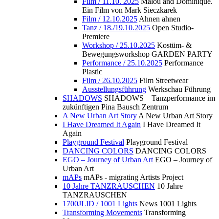
Film / 11.10. 2025
Malou and Dominique.
Ein Film von Mark Sieczkarek
Film / 12.10.2025
Ahnen ahnen
Tanz / 18./19.10.2025
Open Studio-
Premiere
Workshop / 25.10.2025
Kostüm- &
Bewegungsworkshop GARDEN PARTY
Performance / 25.10.2025
Performance
Plastic
Film / 26.10.2025
Film Streetwear
Ausstellungsführung
Werkschau Führung
SHADOWS
SHADOWS – Tanzperformance im
zukünftigen Pina Bausch Zentrum
A New Urban Art Story
A New Urban Art Story
I Have Dreamed It Again
I Have Dreamed It
Again
Playground Festival
Playground Festival
DANCING COLORS
DANCING COLORS
EGO – Journey of Urban Art
EGO – Journey of
Urban Art
mAPs
mAPs - migrating Artists Project
10 Jahre TANZRAUSCHEN
10 Jahre
TANZRAUSCHEN
1700JLID / 1001 Lights
News 1001 Lights
Transforming Movements
Transforming