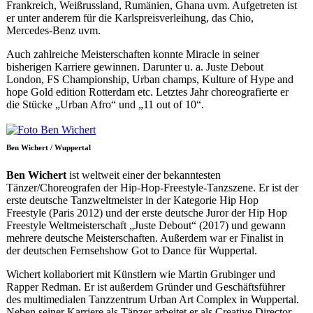
Frankreich, Weißrussland, Rumänien, Ghana uvm. Aufgetreten ist
er unter anderem für die Karlspreisverleihung, das Chio,
Mercedes-Benz uvm.
Auch zahlreiche Meisterschaften konnte Miracle in seiner
bisherigen Karriere gewinnen. Darunter u. a. Juste Debout
London, FS Championship, Urban champs, Kulture of Hype and
hope Gold edition Rotterdam etc. Letztes Jahr choreografierte er
die Stücke „Urban Afro“ und „11 out of 10“.
Ben Wichert / Wuppertal
Ben Wichert
ist weltweit einer der bekanntesten
Tänzer/Choreografen der Hip-Hop-Freestyle-Tanzszene. Er ist der
erste deutsche Tanzweltmeister in der Kategorie Hip Hop
Freestyle (Paris 2012) und der erste deutsche Juror der Hip Hop
Freestyle Weltmeisterschaft „Juste Debout“ (2017) und gewann
mehrere deutsche Meisterschaften. Außerdem war er Finalist in
der deutschen Fernsehshow Got to Dance für Wuppertal.
Wichert kollaboriert mit Künstlern wie Martin Grubinger und
Rapper Redman. Er ist außerdem Gründer und Geschäftsführer
des multimedialen Tanzzentrum Urban Art Complex in Wuppertal.
Neben seiner Karriere als Tänzer arbeitet er als Creative Director