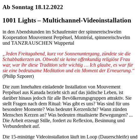
Ab Sonntag 18.12.2022
1001 Lights – Multichannel-Videoinstallation
in den Abendstunden im Schaufenster der spinnereischwelm
Kooperation Mouvement Perpétuel, Montréal, spinnereischwelm
und TANZRAUSCHEN Wuppertal
„Jeden Freitagabend, kurz vor Sonnenuntergang, zündete sie die
Schabbatkerzen an. Obwohl sie keine offenkundig religiöse Frau
war, war ihr diese Tradition sehr wichtig … Ich glaube, es war für
sie eine bedeutsame Meditation und ein Moment der Erneuerung.“
(Philip Szporer)
Die zum Innehalten einladende Installation von Mouvement
Perpétuel aus Kanada bezieht sich auf das jüdische Leben, ist
darüber hinaus jedoch für alle Bevölkerungsgruppen attraktiv. Sie
stellt Fragen nach dem Ritual: Was gibt es uns? Was sind für uns
besondere Momente? Was bedeutet Kerzenlicht? Wann zünden
Menschen Kerzen an? Was bedeuten ritualisierte Bewegungen? ...
Die Arbeit erzeugt Stille, fordert zu Reflexion, Besinnung und
Verbundenheit auf.
Die 15-minütige Videoinstallation läuft im Loop (Dauerschleife) und