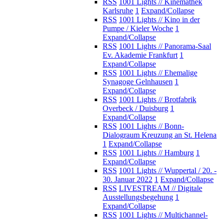
RSS
1001 Lights // Kinemathek
Karlsruhe
1
Expand/Collapse
RSS
1001 Lights // Kino in der
Pumpe / Kieler Woche
1
Expand/Collapse
RSS
1001 Lights // Panorama-Saal
Ev. Akademie Frankfurt
1
Expand/Collapse
RSS
1001 Lights // Ehemalige
Synagoge Gelnhausen
1
Expand/Collapse
RSS
1001 Lights // Brotfabrik
Overbeck / Duisburg
1
Expand/Collapse
RSS
1001 Lights // Bonn-
Dialograum Kreuzung an St. Helena
1
Expand/Collapse
RSS
1001 Lights // Hamburg
1
Expand/Collapse
RSS
1001 Lights // Wuppertal / 20. -
30. Januar 2022
1
Expand/Collapse
RSS
LIVESTREAM // Digitale
Ausstellungsbegehung
1
Expand/Collapse
RSS
1001 Lights // Multichannel-