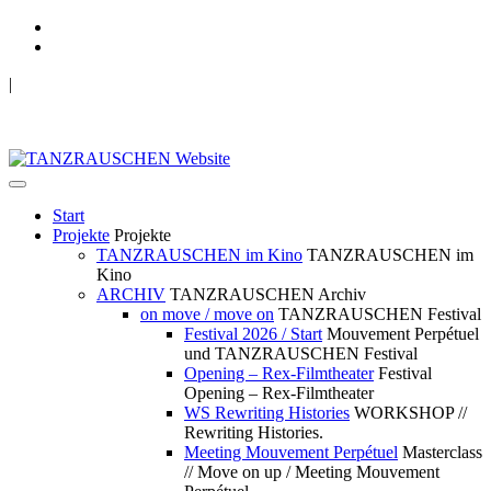
|
TANZRAUSCHEN Wuppertal
we live future now
Start
Projekte
Projekte
TANZRAUSCHEN im Kino
TANZRAUSCHEN im
Kino
ARCHIV
TANZRAUSCHEN Archiv
on move / move on
TANZRAUSCHEN Festival
Festival 2026 / Start
Mouvement Perpétuel
und TANZRAUSCHEN Festival
Opening – Rex-Filmtheater
Festival
Opening – Rex-Filmtheater
WS Rewriting Histories
WORKSHOP //
Rewriting Histories.
Meeting Mouvement Perpétuel
Masterclass
// Move on up / Meeting Mouvement