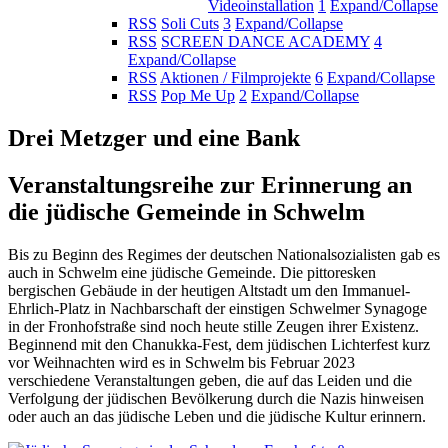
Videoinstallation
1
Expand/Collapse
RSS
Soli Cuts
3
Expand/Collapse
RSS
SCREEN DANCE ACADEMY
4
Expand/Collapse
RSS
Aktionen / Filmprojekte
6
Expand/Collapse
RSS
Pop Me Up
2
Expand/Collapse
Drei Metzger und eine Bank
Veranstaltungsreihe zur Erinnerung an
die jüdische Gemeinde in Schwelm
Bis zu Beginn des Regimes der deutschen Nationalsozialisten gab es
auch in Schwelm eine jüdische Gemeinde. Die pittoresken
bergischen Gebäude in der heutigen Altstadt um den Immanuel-
Ehrlich-Platz in Nachbarschaft der einstigen Schwelmer Synagoge
in der Fronhofstraße sind noch heute stille Zeugen ihrer Existenz.
Beginnend mit den Chanukka-Fest, dem jüdischen Lichterfest kurz
vor Weihnachten wird es in Schwelm bis Februar 2023
verschiedene Veranstaltungen geben, die auf das Leiden und die
Verfolgung der jüdischen Bevölkerung durch die Nazis hinweisen
oder auch an das jüdische Leben und die jüdische Kultur erinnern.