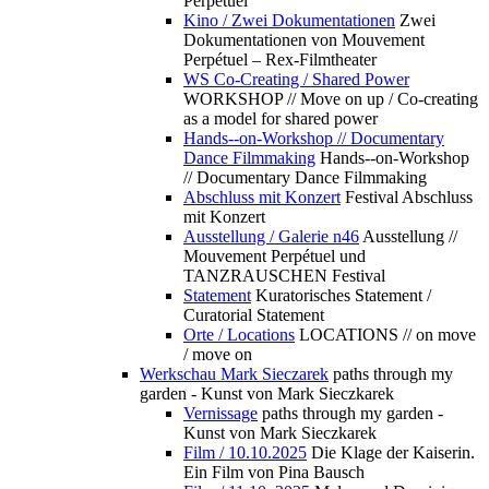
Perpétuel
Kino / Zwei Dokumentationen
Zwei
Dokumentationen von Mouvement
Perpétuel – Rex-Filmtheater
WS Co-Creating / Shared Power
WORKSHOP // Move on up / Co-creating
as a model for shared power
Hands--on-Workshop // Documentary
Dance Filmmaking
Hands--on-Workshop
// Documentary Dance Filmmaking
Abschluss mit Konzert
Festival Abschluss
mit Konzert
Ausstellung / Galerie n46
Ausstellung //
Mouvement Perpétuel und
TANZRAUSCHEN Festival
Statement
Kuratorisches Statement /
Curatorial Statement
Orte / Locations
LOCATIONS // on move
/ move on
Werkschau Mark Sieczarek
paths through my
garden - Kunst von Mark Sieczkarek
Vernissage
paths through my garden -
Kunst von Mark Sieczkarek
Film / 10.10.2025
Die Klage der Kaiserin.
Ein Film von Pina Bausch