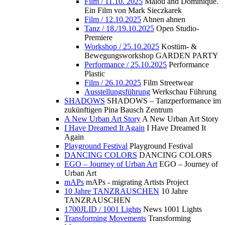
Film / 11.10. 2025
Malou and Dominique.
Ein Film von Mark Sieczkarek
Film / 12.10.2025
Ahnen ahnen
Tanz / 18./19.10.2025
Open Studio-
Premiere
Workshop / 25.10.2025
Kostüm- &
Bewegungsworkshop GARDEN PARTY
Performance / 25.10.2025
Performance
Plastic
Film / 26.10.2025
Film Streetwear
Ausstellungsführung
Werkschau Führung
SHADOWS
SHADOWS – Tanzperformance im
zukünftigen Pina Bausch Zentrum
A New Urban Art Story
A New Urban Art Story
I Have Dreamed It Again
I Have Dreamed It
Again
Playground Festival
Playground Festival
DANCING COLORS
DANCING COLORS
EGO – Journey of Urban Art
EGO – Journey of
Urban Art
mAPs
mAPs - migrating Artists Project
10 Jahre TANZRAUSCHEN
10 Jahre
TANZRAUSCHEN
1700JLID / 1001 Lights
News 1001 Lights
Transforming Movements
Transforming