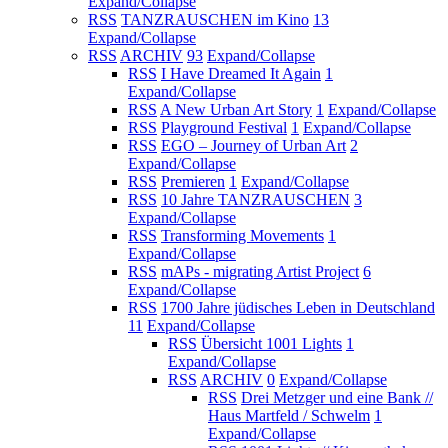
Expand/Collapse
RSS
TANZRAUSCHEN im Kino
13
Expand/Collapse
RSS
ARCHIV
93
Expand/Collapse
RSS
I Have Dreamed It Again
1
Expand/Collapse
RSS
A New Urban Art Story
1
Expand/Collapse
RSS
Playground Festival
1
Expand/Collapse
RSS
EGO – Journey of Urban Art
2
Expand/Collapse
RSS
Premieren
1
Expand/Collapse
RSS
10 Jahre TANZRAUSCHEN
3
Expand/Collapse
RSS
Transforming Movements
1
Expand/Collapse
RSS
mAPs - migrating Artist Project
6
Expand/Collapse
RSS
1700 Jahre jüdisches Leben in Deutschland
11
Expand/Collapse
RSS
Übersicht 1001 Lights
1
Expand/Collapse
RSS
ARCHIV
0
Expand/Collapse
RSS
Drei Metzger und eine Bank //
Haus Martfeld / Schwelm
1
Expand/Collapse