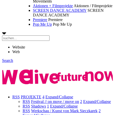
Movements
Aktionen + Filmprojekte
Aktionen / Filmprojekte
SCREEN DANCE ACADEMY
SCREEN
DANCE ACADEMY
Premiere
Premiere
Pop Me Up
Pop Me Up
Website
Web
Search
RSS
PROJEKTE
4
Expand/Collapse
RSS
Festival // on move / move on
2
Expand/Collapse
RSS
Shadows
1
Expand/Collapse
RSS
Werkschau / Kunst von Mark Sieczkarek
2