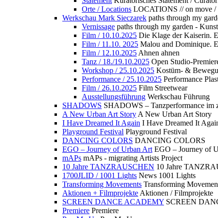
Statement
Kuratorisches Statement / Curator
Orte / Locations
LOCATIONS // on move /
Werkschau Mark Sieczarek
paths through my gard
Vernissage
paths through my garden - Kuns
Film / 10.10.2025
Die Klage der Kaiserin. 
Film / 11.10. 2025
Malou and Dominique. E
Film / 12.10.2025
Ahnen ahnen
Tanz / 18./19.10.2025
Open Studio-Premier
Workshop / 25.10.2025
Kostüm- & Bewe
Performance / 25.10.2025
Performance Plast
Film / 26.10.2025
Film Streetwear
Ausstellungsführung
Werkschau Führung
SHADOWS
SHADOWS – Tanzperformance im zu
A New Urban Art Story
A New Urban Art Story
I Have Dreamed It Again
I Have Dreamed It Agai
Playground Festival
Playground Festival
DANCING COLORS
DANCING COLORS
EGO – Journey of Urban Art
EGO – Journey of U
mAPs
mAPs - migrating Artists Project
10 Jahre TANZRAUSCHEN
10 Jahre TANZR
1700JLID / 1001 Lights
News 1001 Lights
Transforming Movements
Transforming Movemen
Aktionen + Filmprojekte
Aktionen / Filmprojekte
SCREEN DANCE ACADEMY
SCREEN DAN
Premiere
Premiere