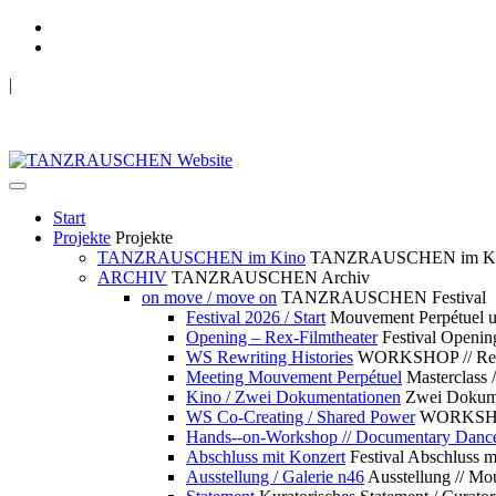
|
TANZRAUSCHEN Wuppertal
we live future now
Start
Projekte
Projekte
TANZRAUSCHEN im Kino
TANZRAUSCHEN im K
ARCHIV
TANZRAUSCHEN Archiv
on move / move on
TANZRAUSCHEN Festival
Festival 2026 / Start
Mouvement Perpétue
Opening – Rex-Filmtheater
Festival Openin
WS Rewriting Histories
WORKSHOP // Rewri
Meeting Mouvement Perpétuel
Masterclass
Kino / Zwei Dokumentationen
Zwei Dokume
WS Co-Creating / Shared Power
WORKSHOP 
Hands--on-Workshop // Documentary Danc
Abschluss mit Konzert
Festival Abschluss m
Ausstellung / Galerie n46
Ausstellung // 