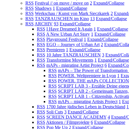
RSS
Festival // on move / move on
2
Expand/Collapse
RSS
Shadows
1
Expand/Collapse
RSS
Werkschau / Kunst von Mark Sieczkarek
2
Expand/
RSS
TANZRAUSCHEN im Kino
13
Expand/Collapse
RSS
ARCHIV
93
Expand/Collapse
RSS
I Have Dreamed It Again
1
Expand/Collapse
RSS
A New Urban Art Story
1
Expand/Collapse
RSS
Playground Festival
1
Expand/Collapse
RSS
EGO – Journey of Urban Art
2
Expand/Coll
RSS
Premieren
1
Expand/Collapse
RSS
10 Jahre TANZRAUSCHEN
3
Expand/Coll
RSS
Transforming Movements
1
Expand/Collapse
RSS
mAPs - migrating Artist Project
6
Expand/Col
RSS
mAPs – The Power of Transformation
RSS
POWER. Weltpremiere in Lyon
1
Expa
RSS
POWER. THE mAPs COLLECTION
RSS
SCRIPT LAB 3 - Erzähle Deine eigen
RSS
SCRIPT LAB 2 - Gemeinsam Tanzen, E
RSS
SCRIPT LAB 1 - Citizenship. Activat
RSS
mAPs – migrating Artists Project
1
Exp
RSS
1700 Jahre jüdisches Leben in Deutschland
1
RSS
Soli Cuts
3
Expand/Collapse
RSS
SCREEN DANCE ACADEMY
4
Expand/C
RSS
Aktionen / Filmprojekte
6
Expand/Collapse
RSS
Pop Me Up
2
Expand/Collapse