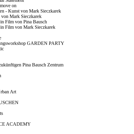
ial Statement
 move on
en - Kunst von Mark Sieczkarek
t von Mark Sieczkarek
Ein Film von Pina Bausch
in Film von Mark Sieczkarek
e
gungsworkshop GARDEN PARTY
ic
künftigen Pina Bausch Zentrum
n
rban Art
AUSCHEN
ts
CE ACADEMY