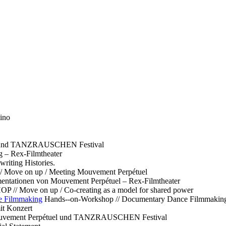
ino
l und TANZRAUSCHEN Festival
g – Rex-Filmtheater
ting Histories.
 // Move on up / Meeting Mouvement Perpétuel
ntationen von Mouvement Perpétuel – Rex-Filmtheater
// Move on up / Co-creating as a model for shared power
e Filmmaking
Hands--on-Workshop // Documentary Dance Filmmakin
it Konzert
Mouvement Perpétuel und TANZRAUSCHEN Festival