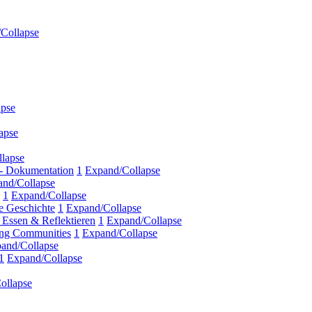
Collapse
apse
apse
lapse
 - Dokumentation
1
Expand/Collapse
nd/Collapse
1
Expand/Collapse
e Geschichte
1
Expand/Collapse
ssen & Reflektieren
1
Expand/Collapse
ing Communities
1
Expand/Collapse
and/Collapse
1
Expand/Collapse
ollapse