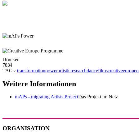
Drucken
7834
TAGs:
transformation
power
artisticresearch
dancefilms
creativeeurope
c
Weitere Informationen
mAPs - migrating Artists Project
Das Projekt im Netz
ORGANISATION