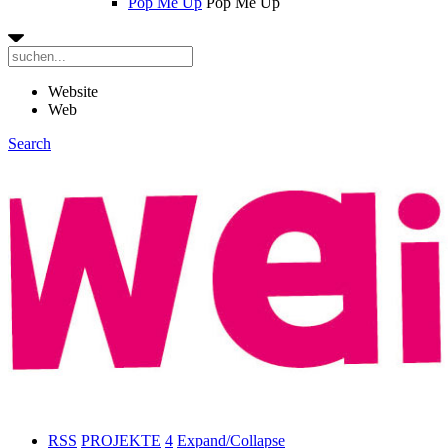
Pop Me Up
Pop Me Up
Website
Web
Search
RSS
PROJEKTE
4
Expand/Collapse