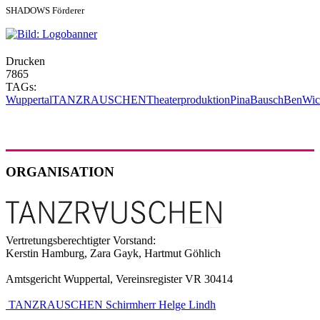
SHADOWS Förderer
Drucken
7865
TAGs:
Wuppertal
TANZRAUSCHEN
Theaterproduktion
PinaBausch
BenWic
ORGANISATION
Vertretungsberechtigter Vorstand:
Kerstin Hamburg, Zara Gayk, Hartmut Göhlich
Amtsgericht Wuppertal, Vereinsregister VR 30414
TANZRAUSCHEN Schirmherr Helge Lindh