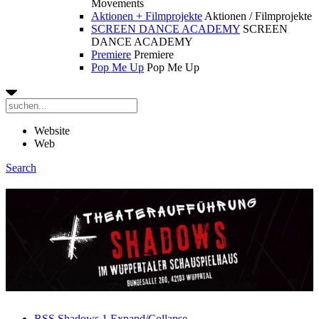
Movements
Aktionen + Filmprojekte
Aktionen / Filmprojekte
SCREEN DANCE ACADEMY
SCREEN
DANCE ACADEMY
Premiere
Premiere
Pop Me Up
Pop Me Up
Website
Web
Search
RSS
Shadows
1
Expand/Collapse