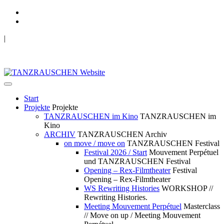
|
TANZRAUSCHEN Wuppertal
we live future now
Start
Projekte
Projekte
TANZRAUSCHEN im Kino
TANZRAUSCHEN im
Kino
ARCHIV
TANZRAUSCHEN Archiv
on move / move on
TANZRAUSCHEN Festival
Festival 2026 / Start
Mouvement Perpétuel
und TANZRAUSCHEN Festival
Opening – Rex-Filmtheater
Festival
Opening – Rex-Filmtheater
WS Rewriting Histories
WORKSHOP //
Rewriting Histories.
Meeting Mouvement Perpétuel
Masterclass
// Move on up / Meeting Mouvement