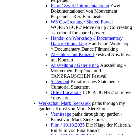
Perpétuel
Kino / Zwei Dokumentationen
Zwei
Dokumentationen von Mouvement
Perpétuel – Rex-Filmtheater
WS Co-Creating / Shared Power
WORKSHOP // Move on up / Co-creating
as a model for shared power
Hands--on-Workshop // Documentary
Dance Filmmaking
Hands--on-Workshop
// Documentary Dance Filmmaking
Abschluss mit Konzert
Festival Abschluss
mit Konzert
Ausstellung / Galerie n46
Ausstellung //
Mouvement Perpétuel und
TANZRAUSCHEN Festival
Statement
Kuratorisches Statement /
Curatorial Statement
Orte / Locations
LOCATIONS // on move
/ move on
Werkschau Mark Sieczarek
paths through my
garden - Kunst von Mark Sieczkarek
Vernissage
paths through my garden -
Kunst von Mark Sieczkarek
Film / 10.10.2025
Die Klage der Kaiserin.
Ein Film von Pina Bausch