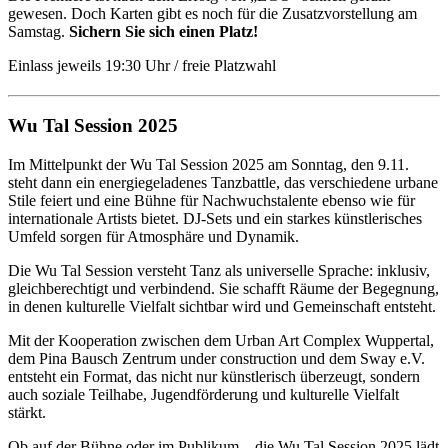
gewesen. Doch Karten gibt es noch für die Zusatzvorstellung am
Samstag.
Sichern Sie sich einen Platz!
Einlass jeweils 19:30 Uhr / freie Platzwahl
Wu Tal Session 2025
Im Mittelpunkt der Wu Tal Session 2025 am Sonntag, den 9.11.
steht dann ein energiegeladenes Tanzbattle, das verschiedene urbane
Stile feiert und eine Bühne für Nachwuchstalente ebenso wie für
internationale Artists bietet. DJ-Sets und ein starkes künstlerisches
Umfeld sorgen für Atmosphäre und Dynamik.
Die Wu Tal Session versteht Tanz als universelle Sprache: inklusiv,
gleichberechtigt und verbindend. Sie schafft Räume der Begegnung,
in denen kulturelle Vielfalt sichtbar wird und Gemeinschaft entsteht.
Mit der Kooperation zwischen dem Urban Art Complex Wuppertal,
dem Pina Bausch Zentrum under construction und dem Sway e.V.
entsteht ein Format, das nicht nur künstlerisch überzeugt, sondern
auch soziale Teilhabe, Jugendförderung und kulturelle Vielfalt
stärkt.
Ob auf der Bühne oder im Publikum – die Wu Tal Session 2025 lädt