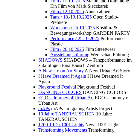
Film / 11.10. 2025
Malou and Dominique.
Ein Film von Mark Sieczkarek
Film / 12.10.2025
Ahnen ahnen
Tanz / 18./19.10.2025
Open Studio-
Premiere
Workshop / 25.10.2025
Kostüm- &
Bewegungsworkshop GARDEN PARTY
Performance / 25.10.2025
Performance
Plastic
Film / 26.10.2025
Film Streetwear
Ausstellungsführung
Werkschau Führung
SHADOWS
SHADOWS – Tanzperformance im
zukünftigen Pina Bausch Zentrum
A New Urban Art Story
A New Urban Art Story
I Have Dreamed It Again
I Have Dreamed It
Again
Playground Festival
Playground Festival
DANCING COLORS
DANCING COLORS
EGO – Journey of Urban Art
EGO – Journey of
Urban Art
mAPs
mAPs - migrating Artists Project
10 Jahre TANZRAUSCHEN
10 Jahre
TANZRAUSCHEN
1700JLID / 1001 Lights
News 1001 Lights
Transforming Movements
Transforming