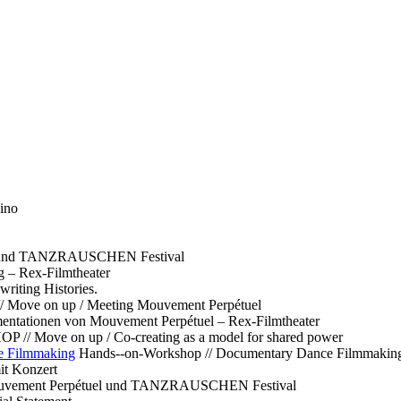
ino
l und TANZRAUSCHEN Festival
g – Rex-Filmtheater
ting Histories.
 // Move on up / Meeting Mouvement Perpétuel
ntationen von Mouvement Perpétuel – Rex-Filmtheater
// Move on up / Co-creating as a model for shared power
e Filmmaking
Hands--on-Workshop // Documentary Dance Filmmakin
it Konzert
Mouvement Perpétuel und TANZRAUSCHEN Festival