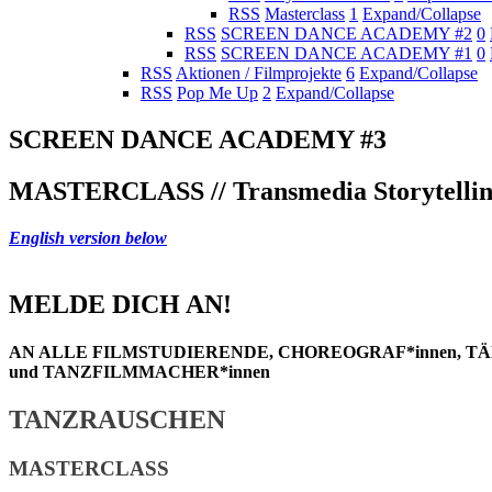
RSS
Masterclass
1
Expand/Collapse
RSS
SCREEN DANCE ACADEMY #2
0
RSS
SCREEN DANCE ACADEMY #1
0
RSS
Aktionen / Filmprojekte
6
Expand/Collapse
RSS
Pop Me Up
2
Expand/Collapse
SCREEN DANCE ACADEMY #3
MASTERCLASS // Transmedia Storytelling / 9
English version below
MELDE DICH AN!
AN ALLE FILMSTUDIERENDE, CHOREOGRAF*innen, TÄ
und TANZFILMMACHER*innen
TANZRAUSCHEN
MASTERCLASS