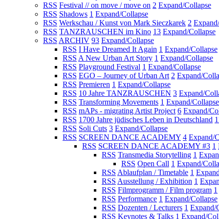
RSS
Festival // on move / move on
2
Expand/Collapse
RSS
Shadows
1
Expand/Collapse
RSS
Werkschau / Kunst von Mark Sieczkarek
2
Expand/
RSS
TANZRAUSCHEN im Kino
13
Expand/Collapse
RSS
ARCHIV
93
Expand/Collapse
RSS
I Have Dreamed It Again
1
Expand/Collapse
RSS
A New Urban Art Story
1
Expand/Collapse
RSS
Playground Festival
1
Expand/Collapse
RSS
EGO – Journey of Urban Art
2
Expand/Coll
RSS
Premieren
1
Expand/Collapse
RSS
10 Jahre TANZRAUSCHEN
3
Expand/Coll
RSS
Transforming Movements
1
Expand/Collapse
RSS
mAPs - migrating Artist Project
6
Expand/Col
RSS
1700 Jahre jüdisches Leben in Deutschland
1
RSS
Soli Cuts
3
Expand/Collapse
RSS
SCREEN DANCE ACADEMY
4
Expand/C
RSS
SCREEN DANCE ACADEMY #3
1
RSS
Transmedia Storytelling
1
Expan
RSS
Open Call
1
Expand/Coll
RSS
Ablaufplan / Timetable
1
Expand
RSS
Ausstellung / Exhibition
1
Expan
RSS
Filmprogramm / Film program
1
RSS
Performance
1
Expand/Collapse
RSS
Dozenten / Lecturers
1
Expand/C
RSS
Keynotes & Talks
1
Expand/Col