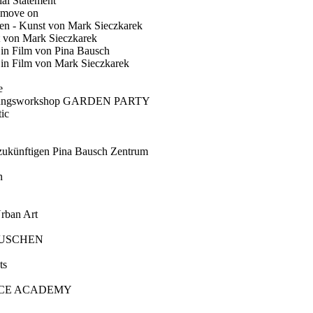
ial Statement
 move on
en - Kunst von Mark Sieczkarek
t von Mark Sieczkarek
Ein Film von Pina Bausch
in Film von Mark Sieczkarek
e
gungsworkshop GARDEN PARTY
ic
künftigen Pina Bausch Zentrum
n
rban Art
AUSCHEN
ts
CE ACADEMY