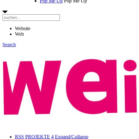
Pop Me Up
Pop Me Up
Website
Web
Search
RSS
PROJEKTE
4
Expand/Collapse