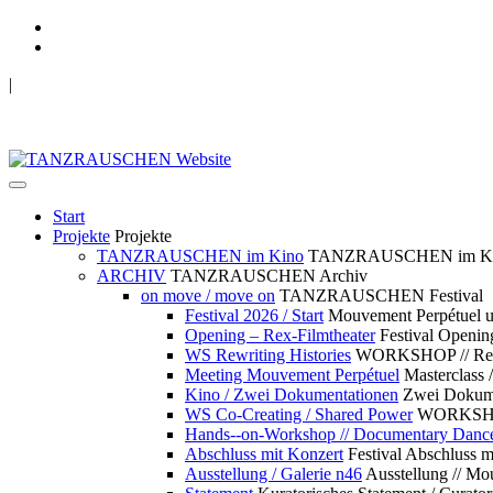
|
TANZRAUSCHEN Wuppertal
we live future now
Start
Projekte
Projekte
TANZRAUSCHEN im Kino
TANZRAUSCHEN im K
ARCHIV
TANZRAUSCHEN Archiv
on move / move on
TANZRAUSCHEN Festival
Festival 2026 / Start
Mouvement Perpétue
Opening – Rex-Filmtheater
Festival Openin
WS Rewriting Histories
WORKSHOP // Rewri
Meeting Mouvement Perpétuel
Masterclass
Kino / Zwei Dokumentationen
Zwei Dokume
WS Co-Creating / Shared Power
WORKSHOP 
Hands--on-Workshop // Documentary Danc
Abschluss mit Konzert
Festival Abschluss m
Ausstellung / Galerie n46
Ausstellung // 