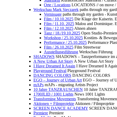
Statement
Kuratorisches Statement / Curator
Orte / Locations
LOCATIONS // on move /
Werkschau Mark Sieczarek
paths through my gard
Vernissage
paths through my garden - Kuns
Film / 10.10.2025
Die Klage der Kaiserin. 
Film / 11.10. 2025
Malou and Dominique. E
Film / 12.10.2025
Ahnen ahnen
Tanz / 18./19.10.2025
Open Studio-Premier
Workshop / 25.10.2025
Kostüm- & Bewe
Performance / 25.10.2025
Performance Plast
Film / 26.10.2025
Film Streetwear
Ausstellungsführung
Werkschau Führung
SHADOWS
SHADOWS – Tanzperformance im zu
A New Urban Art Story
A New Urban Art Story
I Have Dreamed It Again
I Have Dreamed It Agai
Playground Festival
Playground Festival
DANCING COLORS
DANCING COLORS
EGO – Journey of Urban Art
EGO – Journey of U
mAPs
mAPs - migrating Artists Project
10 Jahre TANZRAUSCHEN
10 Jahre TANZR
1700JLID / 1001 Lights
News 1001 Lights
Transforming Movements
Transforming Movemen
Aktionen + Filmprojekte
Aktionen / Filmprojekte
SCREEN DANCE ACADEMY
SCREEN DAN
Premiere
Premiere