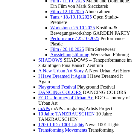
Film / 11.10. 2025
Malou and Dominique.
Ein Film von Mark Sieczkarek
Film / 12.10.2025
Ahnen ahnen
Tanz / 18./19.10.2025
Open Studio-
Premiere
Workshop / 25.10.2025
Kostüm- &
Bewegungsworkshop GARDEN PARTY
Performance / 25.10.2025
Performance
Plastic
Film / 26.10.2025
Film Streetwear
Ausstellungsführung
Werkschau Führung
SHADOWS
SHADOWS – Tanzperformance im
zukünftigen Pina Bausch Zentrum
A New Urban Art Story
A New Urban Art Story
I Have Dreamed It Again
I Have Dreamed It
Again
Playground Festival
Playground Festival
DANCING COLORS
DANCING COLORS
EGO – Journey of Urban Art
EGO – Journey of
Urban Art
mAPs
mAPs - migrating Artists Project
10 Jahre TANZRAUSCHEN
10 Jahre
TANZRAUSCHEN
1700JLID / 1001 Lights
News 1001 Lights
Transforming Movements
Transforming