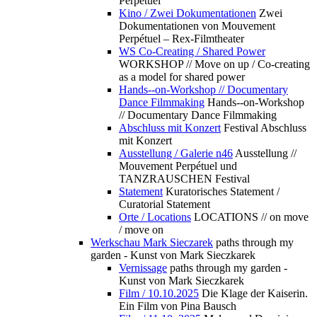
Perpétuel
Kino / Zwei Dokumentationen
Zwei
Dokumentationen von Mouvement
Perpétuel – Rex-Filmtheater
WS Co-Creating / Shared Power
WORKSHOP // Move on up / Co-creating
as a model for shared power
Hands--on-Workshop // Documentary
Dance Filmmaking
Hands--on-Workshop
// Documentary Dance Filmmaking
Abschluss mit Konzert
Festival Abschluss
mit Konzert
Ausstellung / Galerie n46
Ausstellung //
Mouvement Perpétuel und
TANZRAUSCHEN Festival
Statement
Kuratorisches Statement /
Curatorial Statement
Orte / Locations
LOCATIONS // on move
/ move on
Werkschau Mark Sieczarek
paths through my
garden - Kunst von Mark Sieczkarek
Vernissage
paths through my garden -
Kunst von Mark Sieczkarek
Film / 10.10.2025
Die Klage der Kaiserin.
Ein Film von Pina Bausch