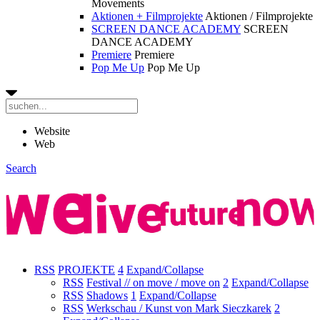
Movements
Aktionen + Filmprojekte
Aktionen / Filmprojekte
SCREEN DANCE ACADEMY
SCREEN
DANCE ACADEMY
Premiere
Premiere
Pop Me Up
Pop Me Up
Website
Web
Search
RSS
PROJEKTE
4
Expand/Collapse
RSS
Festival // on move / move on
2
Expand/Collapse
RSS
Shadows
1
Expand/Collapse
RSS
Werkschau / Kunst von Mark Sieczkarek
2