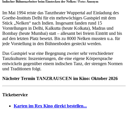
Indischer Bühnenarbeiter beim Einstecken der Nelken / Foto: Anonym
Im Mai 1994 reiste das Tanztheater Wuppertal auf Einladung des
Goethe-Instituts Delhi für ein mehrwöchiges Gastspiel mit dem
Stück „Nelken“ nach Indien. Insgesamt fanden rund 15
Vorstellungen in Delhi, Kalkutta (heute Kolkata), Madras und
Bombay (heute Mumbai) statt – allesamt bei freiem Eintritt und bis
auf den letzten Platz besetzt. Bis zu 8000 Nelken mussten u.a. für
jede Vorstellung in den Bühnenboden gesteckt werden.
Das Gastspiel war eine Begegnung zweier sehr verschiedener
Tanzkulturen: Inszenierungen, die eine eigene Körpersprache
entwickeln gegenüber einem indischen Tanz, der strengen Normen
und Traditionen folgt.
Nächster Termin TANZRAUSCEN im Kino: Oktober 2026
Ticketservice
Karten im Rex Kino direkt bestellen...