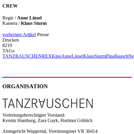
CREW
Regie /
Anne Linsel
Kamera /
Klaus Sturm
vorheriger Artikel
Presse
Drucken
8219
TAGs:
TANZRAUSCHEN
REX
Kino
AnneLinsel
KlausSturm
PinaBausch
Ne
ORGANISATION
Vertretungsberechtigter Vorstand:
Kerstin Hamburg, Zara Gayk, Hartmut Göhlich
Amtsgericht Wuppertal, Vereinsregister VR 30414