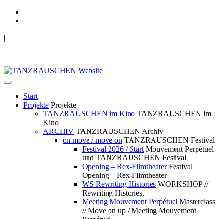
|
TANZRAUSCHEN Wuppertal
we live future now
Start
Projekte
Projekte
TANZRAUSCHEN im Kino
TANZRAUSCHEN im
Kino
ARCHIV
TANZRAUSCHEN Archiv
on move / move on
TANZRAUSCHEN Festival
Festival 2026 / Start
Mouvement Perpétuel
und TANZRAUSCHEN Festival
Opening – Rex-Filmtheater
Festival
Opening – Rex-Filmtheater
WS Rewriting Histories
WORKSHOP //
Rewriting Histories.
Meeting Mouvement Perpétuel
Masterclass
// Move on up / Meeting Mouvement