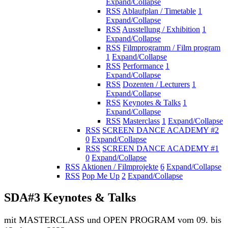
Expand/Collapse
RSS
Ablaufplan / Timetable
1
Expand/Collapse
RSS
Ausstellung / Exhibition
1
Expand/Collapse
RSS
Filmprogramm / Film program
1
Expand/Collapse
RSS
Performance
1
Expand/Collapse
RSS
Dozenten / Lecturers
1
Expand/Collapse
RSS
Keynotes & Talks
1
Expand/Collapse
RSS
Masterclass
1
Expand/Collapse
RSS
SCREEN DANCE ACADEMY #2
0
Expand/Collapse
RSS
SCREEN DANCE ACADEMY #1
0
Expand/Collapse
RSS
Aktionen / Filmprojekte
6
Expand/Collapse
RSS
Pop Me Up
2
Expand/Collapse
SDA#3 Keynotes & Talks
mit MASTERCLASS und OPEN PROGRAM vom 09. bis