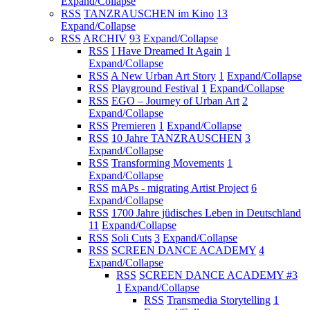
Expand/Collapse
RSS
TANZRAUSCHEN im Kino
13
Expand/Collapse
RSS
ARCHIV
93
Expand/Collapse
RSS
I Have Dreamed It Again
1
Expand/Collapse
RSS
A New Urban Art Story
1
Expand/Collapse
RSS
Playground Festival
1
Expand/Collapse
RSS
EGO – Journey of Urban Art
2
Expand/Collapse
RSS
Premieren
1
Expand/Collapse
RSS
10 Jahre TANZRAUSCHEN
3
Expand/Collapse
RSS
Transforming Movements
1
Expand/Collapse
RSS
mAPs - migrating Artist Project
6
Expand/Collapse
RSS
1700 Jahre jüdisches Leben in Deutschland
11
Expand/Collapse
RSS
Soli Cuts
3
Expand/Collapse
RSS
SCREEN DANCE ACADEMY
4
Expand/Collapse
RSS
SCREEN DANCE ACADEMY #3
1
Expand/Collapse
RSS
Transmedia Storytelling
1