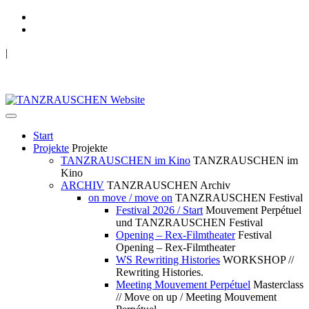
|
TANZRAUSCHEN Wuppertal
we live future now
Start
Projekte
Projekte
TANZRAUSCHEN im Kino
TANZRAUSCHEN im
Kino
ARCHIV
TANZRAUSCHEN Archiv
on move / move on
TANZRAUSCHEN Festival
Festival 2026 / Start
Mouvement Perpétuel
und TANZRAUSCHEN Festival
Opening – Rex-Filmtheater
Festival
Opening – Rex-Filmtheater
WS Rewriting Histories
WORKSHOP //
Rewriting Histories.
Meeting Mouvement Perpétuel
Masterclass
// Move on up / Meeting Mouvement