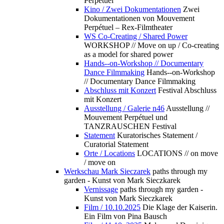
Perpétuel
Kino / Zwei Dokumentationen
Zwei
Dokumentationen von Mouvement
Perpétuel – Rex-Filmtheater
WS Co-Creating / Shared Power
WORKSHOP // Move on up / Co-creating
as a model for shared power
Hands--on-Workshop // Documentary
Dance Filmmaking
Hands--on-Workshop
// Documentary Dance Filmmaking
Abschluss mit Konzert
Festival Abschluss
mit Konzert
Ausstellung / Galerie n46
Ausstellung //
Mouvement Perpétuel und
TANZRAUSCHEN Festival
Statement
Kuratorisches Statement /
Curatorial Statement
Orte / Locations
LOCATIONS // on move
/ move on
Werkschau Mark Sieczarek
paths through my
garden - Kunst von Mark Sieczkarek
Vernissage
paths through my garden -
Kunst von Mark Sieczkarek
Film / 10.10.2025
Die Klage der Kaiserin.
Ein Film von Pina Bausch