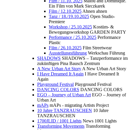
Film / 11.10. 2025
Malou and Dominique.
Ein Film von Mark Sieczkarek
Film / 12.10.2025
Ahnen ahnen
Tanz / 18./19.10.2025
Open Studio-
Premiere
Workshop / 25.10.2025
Kostüm- &
Bewegungsworkshop GARDEN PARTY
Performance / 25.10.2025
Performance
Plastic
Film / 26.10.2025
Film Streetwear
Ausstellungsführung
Werkschau Führung
SHADOWS
SHADOWS – Tanzperformance im
zukünftigen Pina Bausch Zentrum
A New Urban Art Story
A New Urban Art Story
I Have Dreamed It Again
I Have Dreamed It
Again
Playground Festival
Playground Festival
DANCING COLORS
DANCING COLORS
EGO – Journey of Urban Art
EGO – Journey of
Urban Art
mAPs
mAPs - migrating Artists Project
10 Jahre TANZRAUSCHEN
10 Jahre
TANZRAUSCHEN
1700JLID / 1001 Lights
News 1001 Lights
Transforming Movements
Transforming