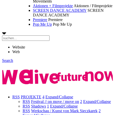
Movements
Aktionen + Filmprojekte
Aktionen / Filmprojekte
SCREEN DANCE ACADEMY
SCREEN
DANCE ACADEMY
Premiere
Premiere
Pop Me Up
Pop Me Up
Website
Web
Search
RSS
PROJEKTE
4
Expand/Collapse
RSS
Festival // on move / move on
2
Expand/Collapse
RSS
Shadows
1
Expand/Collapse
RSS
Werkschau / Kunst von Mark Sieczkarek
2