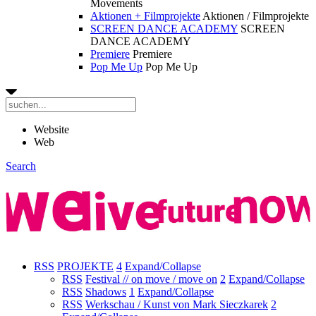
Movements
Aktionen + Filmprojekte
Aktionen / Filmprojekte
SCREEN DANCE ACADEMY
SCREEN
DANCE ACADEMY
Premiere
Premiere
Pop Me Up
Pop Me Up
Website
Web
Search
RSS
PROJEKTE
4
Expand/Collapse
RSS
Festival // on move / move on
2
Expand/Collapse
RSS
Shadows
1
Expand/Collapse
RSS
Werkschau / Kunst von Mark Sieczkarek
2