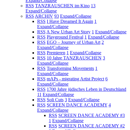
Expand/Collapse
RSS
TANZRAUSCHEN im Kino
13
Expand/Collapse
RSS
ARCHIV
93
Expand/Collapse
RSS
I Have Dreamed It Again
1
Expand/Collapse
RSS
A New Urban Art Story
1
Expand/Collapse
RSS
Playground Festival
1
Expand/Collapse
RSS
EGO – Journey of Urban Art
2
Expand/Collapse
RSS
Premieren
1
Expand/Collapse
RSS
10 Jahre TANZRAUSCHEN
3
Expand/Collapse
RSS
Transforming Movements
1
Expand/Collapse
RSS
mAPs - migrating Artist Project
6
Expand/Collapse
RSS
1700 Jahre jüdisches Leben in Deutschland
11
Expand/Collapse
RSS
Soli Cuts
3
Expand/Collapse
RSS
SCREEN DANCE ACADEMY
4
Expand/Collapse
RSS
SCREEN DANCE ACADEMY #3
1
Expand/Collapse
RSS
SCREEN DANCE ACADEMY #2