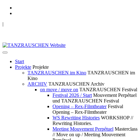
|
TANZRAUSCHEN Wuppertal
we live future now
Start
Projekte
Projekte
TANZRAUSCHEN im Kino
TANZRAUSCHEN im
Kino
ARCHIV
TANZRAUSCHEN Archiv
on move / move on
TANZRAUSCHEN Festival
Festival 2026 / Start
Mouvement Perpétuel
und TANZRAUSCHEN Festival
Opening – Rex-Filmtheater
Festival
Opening – Rex-Filmtheater
WS Rewriting Histories
WORKSHOP //
Rewriting Histories.
Meeting Mouvement Perpétuel
Masterclass
// Move on up / Meeting Mouvement