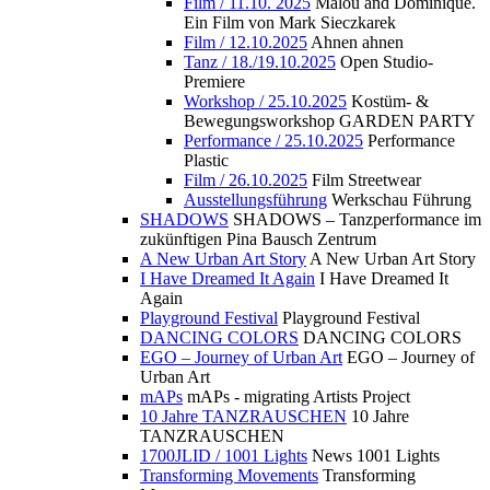
Film / 11.10. 2025
Malou and Dominique.
Ein Film von Mark Sieczkarek
Film / 12.10.2025
Ahnen ahnen
Tanz / 18./19.10.2025
Open Studio-
Premiere
Workshop / 25.10.2025
Kostüm- &
Bewegungsworkshop GARDEN PARTY
Performance / 25.10.2025
Performance
Plastic
Film / 26.10.2025
Film Streetwear
Ausstellungsführung
Werkschau Führung
SHADOWS
SHADOWS – Tanzperformance im
zukünftigen Pina Bausch Zentrum
A New Urban Art Story
A New Urban Art Story
I Have Dreamed It Again
I Have Dreamed It
Again
Playground Festival
Playground Festival
DANCING COLORS
DANCING COLORS
EGO – Journey of Urban Art
EGO – Journey of
Urban Art
mAPs
mAPs - migrating Artists Project
10 Jahre TANZRAUSCHEN
10 Jahre
TANZRAUSCHEN
1700JLID / 1001 Lights
News 1001 Lights
Transforming Movements
Transforming