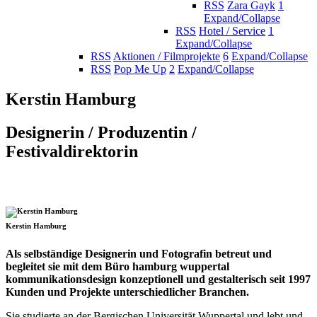
RSS
Zara Gayk
1
Expand/Collapse
RSS
Hotel / Service
1
Expand/Collapse
RSS
Aktionen / Filmprojekte
6
Expand/Collapse
RSS
Pop Me Up
2
Expand/Collapse
Kerstin Hamburg
Designerin / Produzentin /
Festivaldirektorin
Kerstin Hamburg
Als selbständige Designerin und Fotografin betreut und
begleitet sie mit dem Büro hamburg wuppertal
kommunikationsdesign konzeptionell und gestalterisch seit 1997
Kunden und Projekte unterschiedlicher Branchen.
Sie studierte an der Bergischen Universität Wuppertal und lebt und