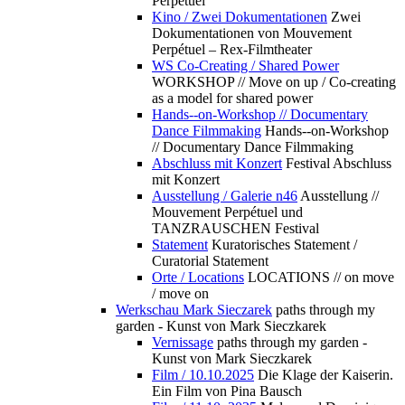
Perpétuel
Kino / Zwei Dokumentationen
Zwei
Dokumentationen von Mouvement
Perpétuel – Rex-Filmtheater
WS Co-Creating / Shared Power
WORKSHOP // Move on up / Co-creating
as a model for shared power
Hands--on-Workshop // Documentary
Dance Filmmaking
Hands--on-Workshop
// Documentary Dance Filmmaking
Abschluss mit Konzert
Festival Abschluss
mit Konzert
Ausstellung / Galerie n46
Ausstellung //
Mouvement Perpétuel und
TANZRAUSCHEN Festival
Statement
Kuratorisches Statement /
Curatorial Statement
Orte / Locations
LOCATIONS // on move
/ move on
Werkschau Mark Sieczarek
paths through my
garden - Kunst von Mark Sieczkarek
Vernissage
paths through my garden -
Kunst von Mark Sieczkarek
Film / 10.10.2025
Die Klage der Kaiserin.
Ein Film von Pina Bausch