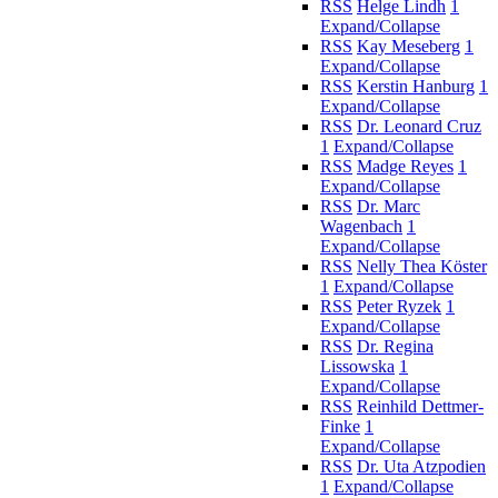
RSS
Helge Lindh
1
Expand/Collapse
RSS
Kay Meseberg
1
Expand/Collapse
RSS
Kerstin Hanburg
1
Expand/Collapse
RSS
Dr. Leonard Cruz
1
Expand/Collapse
RSS
Madge Reyes
1
Expand/Collapse
RSS
Dr. Marc
Wagenbach
1
Expand/Collapse
RSS
Nelly Thea Köster
1
Expand/Collapse
RSS
Peter Ryzek
1
Expand/Collapse
RSS
Dr. Regina
Lissowska
1
Expand/Collapse
RSS
Reinhild Dettmer-
Finke
1
Expand/Collapse
RSS
Dr. Uta Atzpodien
1
Expand/Collapse