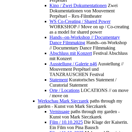
Perpétuel
Kino / Zwei Dokumentationen
Zwei
Dokumentationen von Mouvement
Perpétuel – Rex-Filmtheater
WS Co-Creating / Shared Power
WORKSHOP // Move on up / Co-creating
as a model for shared power
Hands--on-Workshop // Documentary
Dance Filmmaking
Hands--on-Workshop
// Documentary Dance Filmmaking
Abschluss mit Konzert
Festival Abschluss
mit Konzert
Ausstellung / Galerie n46
Ausstellung //
Mouvement Perpétuel und
TANZRAUSCHEN Festival
Statement
Kuratorisches Statement /
Curatorial Statement
Orte / Locations
LOCATIONS // on move
/ move on
Werkschau Mark Sieczarek
paths through my
garden - Kunst von Mark Sieczkarek
Vernissage
paths through my garden -
Kunst von Mark Sieczkarek
Film / 10.10.2025
Die Klage der Kaiserin.
Ein Film von Pina Bausch