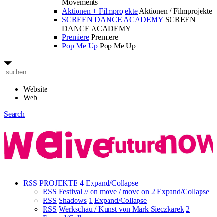
Movements
Aktionen + Filmprojekte
Aktionen / Filmprojekte
SCREEN DANCE ACADEMY
SCREEN
DANCE ACADEMY
Premiere
Premiere
Pop Me Up
Pop Me Up
Website
Web
Search
RSS
PROJEKTE
4
Expand/Collapse
RSS
Festival // on move / move on
2
Expand/Collapse
RSS
Shadows
1
Expand/Collapse
RSS
Werkschau / Kunst von Mark Sieczkarek
2