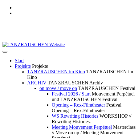
|
TANZRAUSCHEN Wuppertal
we live future now
Start
Projekte
Projekte
TANZRAUSCHEN im Kino
TANZRAUSCHEN im
Kino
ARCHIV
TANZRAUSCHEN Archiv
on move / move on
TANZRAUSCHEN Festival
Festival 2026 / Start
Mouvement Perpétuel
und TANZRAUSCHEN Festival
Opening – Rex-Filmtheater
Festival
Opening – Rex-Filmtheater
WS Rewriting Histories
WORKSHOP //
Rewriting Histories.
Meeting Mouvement Perpétuel
Masterclass
// Move on up / Meeting Mouvement