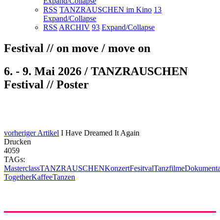
Expand/Collapse
RSS
TANZRAUSCHEN im Kino
13
Expand/Collapse
RSS
ARCHIV
93
Expand/Collapse
Festival // on move / move on
6. - 9. Mai 2026 / TANZRAUSCHEN
Festival // Poster
vorheriger Artikel
I Have Dreamed It Again
Drucken
4059
TAGs:
Masterclass
TANZRAUSCHEN
Konzert
Fesitval
Tanzfilme
Dokumenta
Together
Kaffee
Tanzen