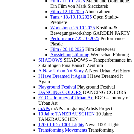
Film / 11.10. 2025
Malou and Dominique.
Ein Film von Mark Sieczkarek
Film / 12.10.2025
Ahnen ahnen
Tanz / 18./19.10.2025
Open Studio-
Premiere
Workshop / 25.10.2025
Kostüm- &
Bewegungsworkshop GARDEN PARTY
Performance / 25.10.2025
Performance
Plastic
Film / 26.10.2025
Film Streetwear
Ausstellungsführung
Werkschau Führung
SHADOWS
SHADOWS – Tanzperformance im
zukünftigen Pina Bausch Zentrum
A New Urban Art Story
A New Urban Art Story
I Have Dreamed It Again
I Have Dreamed It
Again
Playground Festival
Playground Festival
DANCING COLORS
DANCING COLORS
EGO – Journey of Urban Art
EGO – Journey of
Urban Art
mAPs
mAPs - migrating Artists Project
10 Jahre TANZRAUSCHEN
10 Jahre
TANZRAUSCHEN
1700JLID / 1001 Lights
News 1001 Lights
Transforming Movements
Transforming