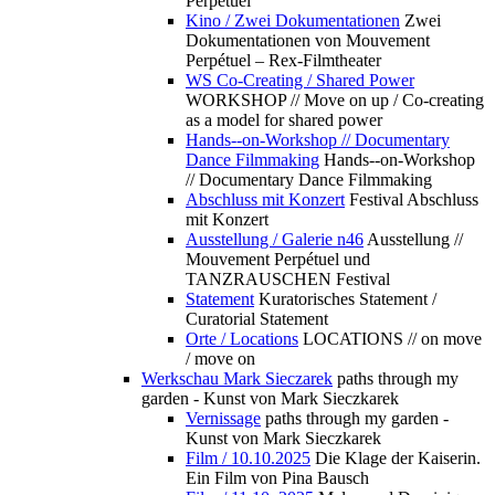
Perpétuel
Kino / Zwei Dokumentationen
Zwei
Dokumentationen von Mouvement
Perpétuel – Rex-Filmtheater
WS Co-Creating / Shared Power
WORKSHOP // Move on up / Co-creating
as a model for shared power
Hands--on-Workshop // Documentary
Dance Filmmaking
Hands--on-Workshop
// Documentary Dance Filmmaking
Abschluss mit Konzert
Festival Abschluss
mit Konzert
Ausstellung / Galerie n46
Ausstellung //
Mouvement Perpétuel und
TANZRAUSCHEN Festival
Statement
Kuratorisches Statement /
Curatorial Statement
Orte / Locations
LOCATIONS // on move
/ move on
Werkschau Mark Sieczarek
paths through my
garden - Kunst von Mark Sieczkarek
Vernissage
paths through my garden -
Kunst von Mark Sieczkarek
Film / 10.10.2025
Die Klage der Kaiserin.
Ein Film von Pina Bausch