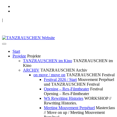
|
TANZRAUSCHEN Wuppertal
we live future now
Start
Projekte
Projekte
TANZRAUSCHEN im Kino
TANZRAUSCHEN im
Kino
ARCHIV
TANZRAUSCHEN Archiv
on move / move on
TANZRAUSCHEN Festival
Festival 2026 / Start
Mouvement Perpétuel
und TANZRAUSCHEN Festival
Opening – Rex-Filmtheater
Festival
Opening – Rex-Filmtheater
WS Rewriting Histories
WORKSHOP //
Rewriting Histories.
Meeting Mouvement Perpétuel
Masterclass
// Move on up / Meeting Mouvement