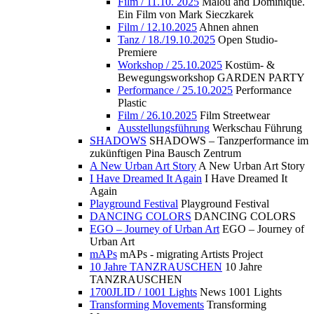
Film / 11.10. 2025
Malou and Dominique.
Ein Film von Mark Sieczkarek
Film / 12.10.2025
Ahnen ahnen
Tanz / 18./19.10.2025
Open Studio-
Premiere
Workshop / 25.10.2025
Kostüm- &
Bewegungsworkshop GARDEN PARTY
Performance / 25.10.2025
Performance
Plastic
Film / 26.10.2025
Film Streetwear
Ausstellungsführung
Werkschau Führung
SHADOWS
SHADOWS – Tanzperformance im
zukünftigen Pina Bausch Zentrum
A New Urban Art Story
A New Urban Art Story
I Have Dreamed It Again
I Have Dreamed It
Again
Playground Festival
Playground Festival
DANCING COLORS
DANCING COLORS
EGO – Journey of Urban Art
EGO – Journey of
Urban Art
mAPs
mAPs - migrating Artists Project
10 Jahre TANZRAUSCHEN
10 Jahre
TANZRAUSCHEN
1700JLID / 1001 Lights
News 1001 Lights
Transforming Movements
Transforming