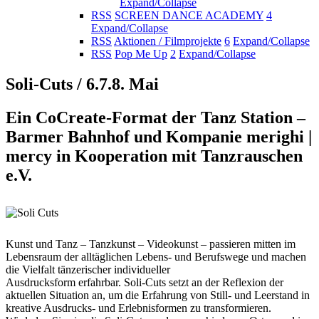
Expand/Collapse
RSS
SCREEN DANCE ACADEMY
4
Expand/Collapse
RSS
Aktionen / Filmprojekte
6
Expand/Collapse
RSS
Pop Me Up
2
Expand/Collapse
Soli-Cuts / 6.7.8. Mai
Ein CoCreate-Format der Tanz Station –
Barmer Bahnhof und Kompanie merighi |
mercy in Kooperation mit Tanzrauschen
e.V.
Kunst und Tanz – Tanzkunst – Videokunst – passieren mitten im
Lebensraum der alltäglichen Lebens- und Berufswege und machen
die Vielfalt tänzerischer individueller
Ausdrucksform erfahrbar. Soli-Cuts setzt an der Reflexion der
aktuellen Situation an, um die Erfahrung von Still- und Leerstand in
kreative Ausdrucks- und Erlebnisformen zu transformieren.