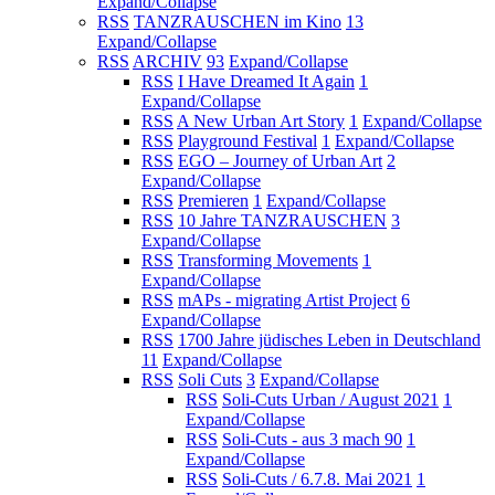
Expand/Collapse
RSS
TANZRAUSCHEN im Kino
13
Expand/Collapse
RSS
ARCHIV
93
Expand/Collapse
RSS
I Have Dreamed It Again
1
Expand/Collapse
RSS
A New Urban Art Story
1
Expand/Collapse
RSS
Playground Festival
1
Expand/Collapse
RSS
EGO – Journey of Urban Art
2
Expand/Collapse
RSS
Premieren
1
Expand/Collapse
RSS
10 Jahre TANZRAUSCHEN
3
Expand/Collapse
RSS
Transforming Movements
1
Expand/Collapse
RSS
mAPs - migrating Artist Project
6
Expand/Collapse
RSS
1700 Jahre jüdisches Leben in Deutschland
11
Expand/Collapse
RSS
Soli Cuts
3
Expand/Collapse
RSS
Soli-Cuts Urban / August 2021
1
Expand/Collapse
RSS
Soli-Cuts - aus 3 mach 90
1
Expand/Collapse
RSS
Soli-Cuts / 6.7.8. Mai 2021
1