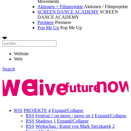
Movements
Aktionen + Filmprojekte
Aktionen / Filmprojekte
SCREEN DANCE ACADEMY
SCREEN
DANCE ACADEMY
Premiere
Premiere
Pop Me Up
Pop Me Up
Website
Web
Search
RSS
PROJEKTE
4
Expand/Collapse
RSS
Festival // on move / move on
2
Expand/Collapse
RSS
Shadows
1
Expand/Collapse
RSS
Werkschau / Kunst von Mark Sieczkarek
2