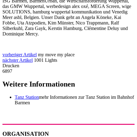
ISG Barmen, BarmenUrban, die Wirtschaftsförderung Wuppertal,
das GMW Wuppertal, werbedesign alex oxé, MEGA Screen, wige
SOLUTIONS, hamburg wuppertal kommunikation und Venedig
Meer asbl, Belgien. Unser Dank geht an Angela Köneke, Kai
Fobbe, Uta Atzpodien, Kim Münster, Nico Trappmann, Ralf
Silberkuhl, Zara Gayk, Kerstin Hamburg, Clémentine Deluy und
Dominique Mercy.
vorheriger Artikel
my move my place
nächster Artikel
1001 Lights
Drucken
6897
Weitere Informationen
Tanz Station
mehr Informationen zur Tanz Station im Bahnhof
Barmen
ORGANISATION