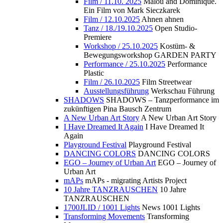
Film / 11.10. 2025
Malou and Dominique.
Ein Film von Mark Sieczkarek
Film / 12.10.2025
Ahnen ahnen
Tanz / 18./19.10.2025
Open Studio-
Premiere
Workshop / 25.10.2025
Kostüm- &
Bewegungsworkshop GARDEN PARTY
Performance / 25.10.2025
Performance
Plastic
Film / 26.10.2025
Film Streetwear
Ausstellungsführung
Werkschau Führung
SHADOWS
SHADOWS – Tanzperformance im
zukünftigen Pina Bausch Zentrum
A New Urban Art Story
A New Urban Art Story
I Have Dreamed It Again
I Have Dreamed It
Again
Playground Festival
Playground Festival
DANCING COLORS
DANCING COLORS
EGO – Journey of Urban Art
EGO – Journey of
Urban Art
mAPs
mAPs - migrating Artists Project
10 Jahre TANZRAUSCHEN
10 Jahre
TANZRAUSCHEN
1700JLID / 1001 Lights
News 1001 Lights
Transforming Movements
Transforming