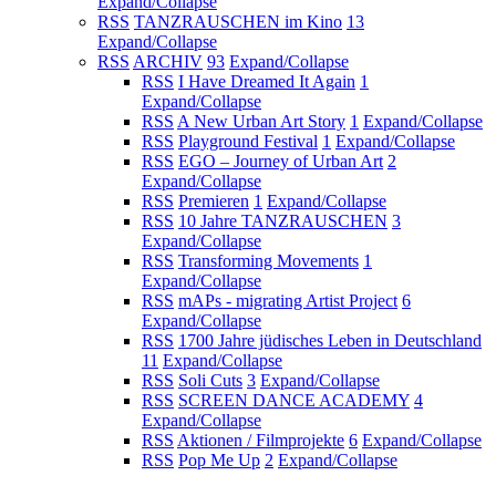
Expand/Collapse
RSS
TANZRAUSCHEN im Kino
13
Expand/Collapse
RSS
ARCHIV
93
Expand/Collapse
RSS
I Have Dreamed It Again
1
Expand/Collapse
RSS
A New Urban Art Story
1
Expand/Collapse
RSS
Playground Festival
1
Expand/Collapse
RSS
EGO – Journey of Urban Art
2
Expand/Collapse
RSS
Premieren
1
Expand/Collapse
RSS
10 Jahre TANZRAUSCHEN
3
Expand/Collapse
RSS
Transforming Movements
1
Expand/Collapse
RSS
mAPs - migrating Artist Project
6
Expand/Collapse
RSS
1700 Jahre jüdisches Leben in Deutschland
11
Expand/Collapse
RSS
Soli Cuts
3
Expand/Collapse
RSS
SCREEN DANCE ACADEMY
4
Expand/Collapse
RSS
Aktionen / Filmprojekte
6
Expand/Collapse
RSS
Pop Me Up
2
Expand/Collapse