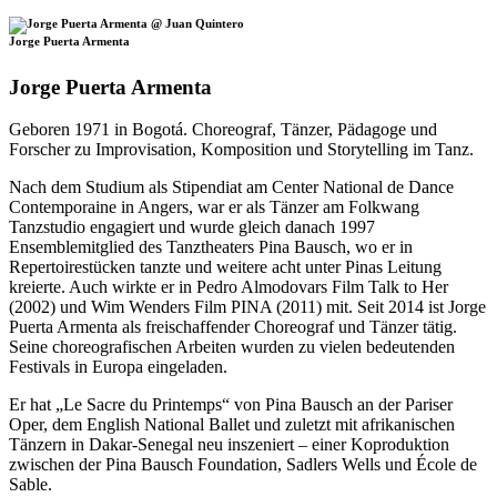
Jorge Puerta Armenta
Jorge Puerta Armenta
Geboren 1971 in Bogotá. Choreograf, Tänzer, Pädagoge und
Forscher zu Improvisation, Komposition und Storytelling im Tanz.
Nach dem Studium als Stipendiat am Center National de Dance
Contemporaine in Angers, war er als Tänzer am Folkwang
Tanzstudio engagiert und wurde gleich danach 1997
Ensemblemitglied des Tanztheaters Pina Bausch, wo er in
Repertoirestücken tanzte und weitere acht unter Pinas Leitung
kreierte. Auch wirkte er in Pedro Almodovars Film Talk to Her
(2002) und Wim Wenders Film PINA (2011) mit. Seit 2014 ist Jorge
Puerta Armenta als freischaffender Choreograf und Tänzer tätig.
Seine choreografischen Arbeiten wurden zu vielen bedeutenden
Festivals in Europa eingeladen.
Er hat „Le Sacre du Printemps“ von Pina Bausch an der Pariser
Oper, dem English National Ballet und zuletzt mit afrikanischen
Tänzern in Dakar-Senegal neu inszeniert – einer Koproduktion
zwischen der Pina Bausch Foundation, Sadlers Wells und École de
Sable.