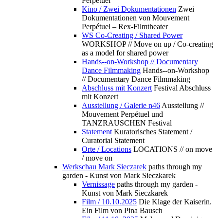
Perpétuel
Kino / Zwei Dokumentationen
Zwei
Dokumentationen von Mouvement
Perpétuel – Rex-Filmtheater
WS Co-Creating / Shared Power
WORKSHOP // Move on up / Co-creating
as a model for shared power
Hands--on-Workshop // Documentary
Dance Filmmaking
Hands--on-Workshop
// Documentary Dance Filmmaking
Abschluss mit Konzert
Festival Abschluss
mit Konzert
Ausstellung / Galerie n46
Ausstellung //
Mouvement Perpétuel und
TANZRAUSCHEN Festival
Statement
Kuratorisches Statement /
Curatorial Statement
Orte / Locations
LOCATIONS // on move
/ move on
Werkschau Mark Sieczarek
paths through my
garden - Kunst von Mark Sieczkarek
Vernissage
paths through my garden -
Kunst von Mark Sieczkarek
Film / 10.10.2025
Die Klage der Kaiserin.
Ein Film von Pina Bausch