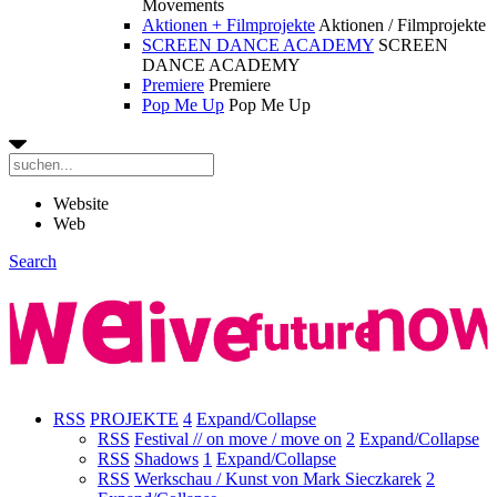
Movements
Aktionen + Filmprojekte
Aktionen / Filmprojekte
SCREEN DANCE ACADEMY
SCREEN
DANCE ACADEMY
Premiere
Premiere
Pop Me Up
Pop Me Up
Website
Web
Search
RSS
PROJEKTE
4
Expand/Collapse
RSS
Festival // on move / move on
2
Expand/Collapse
RSS
Shadows
1
Expand/Collapse
RSS
Werkschau / Kunst von Mark Sieczkarek
2