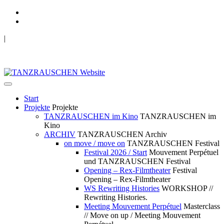
|
TANZRAUSCHEN Wuppertal
we live future now
Start
Projekte
Projekte
TANZRAUSCHEN im Kino
TANZRAUSCHEN im
Kino
ARCHIV
TANZRAUSCHEN Archiv
on move / move on
TANZRAUSCHEN Festival
Festival 2026 / Start
Mouvement Perpétuel
und TANZRAUSCHEN Festival
Opening – Rex-Filmtheater
Festival
Opening – Rex-Filmtheater
WS Rewriting Histories
WORKSHOP //
Rewriting Histories.
Meeting Mouvement Perpétuel
Masterclass
// Move on up / Meeting Mouvement