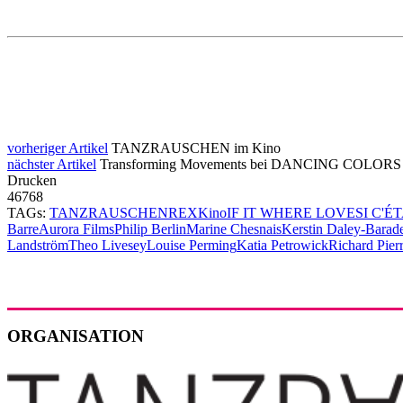
vorheriger Artikel
TANZRAUSCHEN im Kino
nächster Artikel
Transforming Movements bei DANCING COLORS
Drucken
46768
TAGs:
TANZRAUSCHEN
REX
Kino
IF IT WHERE LOVE
SI C'É
Barre
Aurora Films
Philip Berlin
Marine Chesnais
Kerstin Daley-Barad
Landström
Theo Livesey
Louise Perming
Katia Petrowick
Richard Pier
ORGANISATION