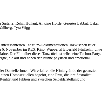
u Sagarra, Rehin Hollant, Antoine Horde, Georges Labbat, Oskar
Wallberg, Tyra Wigg
eressantesten Tanzfilm-Dokumentationen. Inzwischen ist er
Am 6. November im REX-Kino, Wuppertal Elberfeld Fünfzehn junge
re. Der Film über dieses Tanzstück ist selbst eine Techno-Party.
nergie, die auf und neben der Bühne physisch und emotional
 DarstellerInnen. Wir erfahren die Hintergründe der getanzten
 einen Homosexuellen begehrt, eine Frau, die ihre Sexualität
ealität und Fiktion und zwischen Selbstdarstellung und