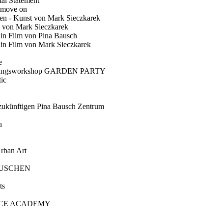
ial Statement
 move on
en - Kunst von Mark Sieczkarek
t von Mark Sieczkarek
Ein Film von Pina Bausch
in Film von Mark Sieczkarek
e
gungsworkshop GARDEN PARTY
ic
künftigen Pina Bausch Zentrum
n
rban Art
AUSCHEN
ts
CE ACADEMY