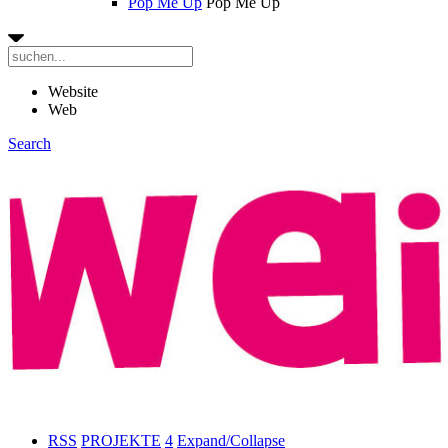
Pop Me Up
Pop Me Up
Website
Web
Search
RSS
PROJEKTE
4
Expand/Collapse