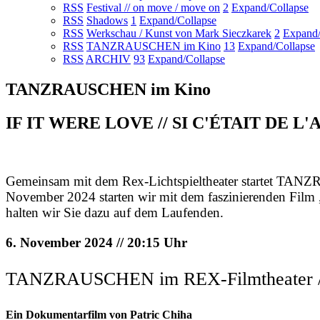
RSS
Festival // on move / move on
2
Expand/Collapse
RSS
Shadows
1
Expand/Collapse
RSS
Werkschau / Kunst von Mark Sieczkarek
2
Expand/
RSS
TANZRAUSCHEN im Kino
13
Expand/Collapse
RSS
ARCHIV
93
Expand/Collapse
TANZRAUSCHEN im Kino
IF IT WERE LOVE // SI C'ÉTAIT DE L'AMO
Gemeinsam mit dem Rex-Lichtspieltheater startet TA
November 2024 starten wir mit dem faszinierenden Film „I
halten wir Sie dazu auf dem Laufenden.
6. November 2024 // 20:15 Uhr
TANZRAUSCHEN im REX-Filmtheater / K
Ein Dokumentarfilm von Patric Chiha