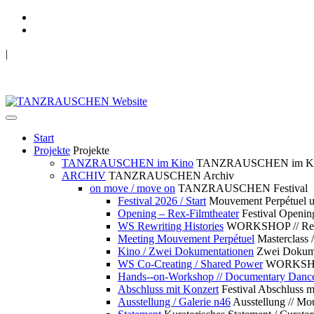
|
TANZRAUSCHEN Wuppertal
we live future now
Start
Projekte
Projekte
TANZRAUSCHEN im Kino
TANZRAUSCHEN im K
ARCHIV
TANZRAUSCHEN Archiv
on move / move on
TANZRAUSCHEN Festival
Festival 2026 / Start
Mouvement Perpétue
Opening – Rex-Filmtheater
Festival Openin
WS Rewriting Histories
WORKSHOP // Rewri
Meeting Mouvement Perpétuel
Masterclass
Kino / Zwei Dokumentationen
Zwei Dokume
WS Co-Creating / Shared Power
WORKSHOP 
Hands--on-Workshop // Documentary Danc
Abschluss mit Konzert
Festival Abschluss m
Ausstellung / Galerie n46
Ausstellung // 