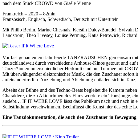
nach dem Stück CROWD von Gisèle Vienne
Frankreich – 2020 – 82min
Französisch, Englisch, Schwedisch, Deutsch mit Untertiteln
Mit Philip Berlin, Marine Chesnais, Kerstin Daley-Baradel, Sylvain
Landström, Theo Livesey, Louise Perming, Katia Petrowick, Richard 
Vor fast genau einem Jahr feierte TANZRAUSCHEN gemeinsam mit I
deutschlandweit durch verschiedene Arthouse-Kinos getourt und au
Tänzer*innen unterschiedlicher Herkunft sind auf Tournee mit CROWD
Mit überwältigender elektronischer Musik, die den Zuschauer sofort 
aufeinandertreffen. Anziehung und Ablehnung entladen sich in Tanz
Abseits der Bühne und des Techno-Beats begleitet die Kamera neben 
Charaktere, die zu AkteurInnen des Films werden: ein Transjunge, ein
auslebt… IF IT WERE LOVE lässt das Publikum nach und nach in eine
Selbstfindung verschwimmen. Beeinflusst die Kunst hier das echte Le
Eine Tanzdokumentation, die auch den Zuschauer in Bewegung ver