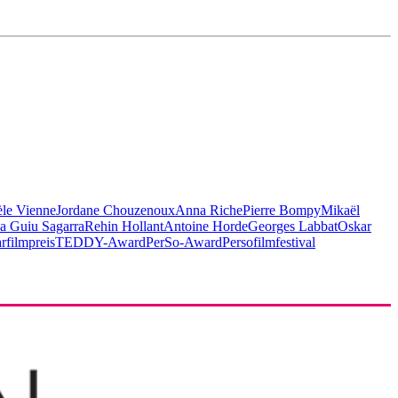
èle Vienne
Jordane Chouzenoux
Anna Riche
Pierre Bompy
Mikaël
a Guiu Sagarra
Rehin Hollant
Antoine Horde
Georges Labbat
Oskar
filmpreis
TEDDY-Award
PerSo-Award
Persofilmfestival