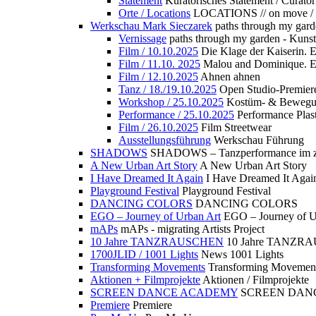
Statement
Kuratorisches Statement / Curator
Orte / Locations
LOCATIONS // on move /
Werkschau Mark Sieczarek
paths through my gard
Vernissage
paths through my garden - Kuns
Film / 10.10.2025
Die Klage der Kaiserin. 
Film / 11.10. 2025
Malou and Dominique. E
Film / 12.10.2025
Ahnen ahnen
Tanz / 18./19.10.2025
Open Studio-Premier
Workshop / 25.10.2025
Kostüm- & Bewe
Performance / 25.10.2025
Performance Plast
Film / 26.10.2025
Film Streetwear
Ausstellungsführung
Werkschau Führung
SHADOWS
SHADOWS – Tanzperformance im zu
A New Urban Art Story
A New Urban Art Story
I Have Dreamed It Again
I Have Dreamed It Agai
Playground Festival
Playground Festival
DANCING COLORS
DANCING COLORS
EGO – Journey of Urban Art
EGO – Journey of U
mAPs
mAPs - migrating Artists Project
10 Jahre TANZRAUSCHEN
10 Jahre TANZR
1700JLID / 1001 Lights
News 1001 Lights
Transforming Movements
Transforming Movemen
Aktionen + Filmprojekte
Aktionen / Filmprojekte
SCREEN DANCE ACADEMY
SCREEN DAN
Premiere
Premiere