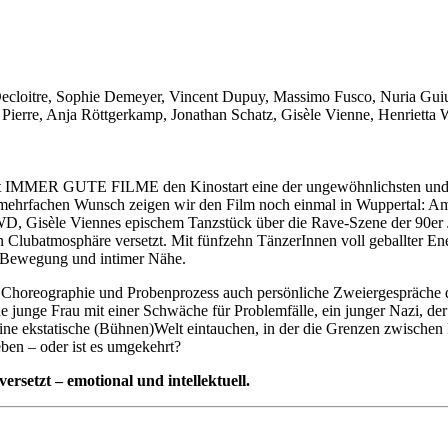
 Decloitre, Sophie Demeyer, Vincent Dupuy, Massimo Fusco, Nuria Gui
Pierre, Anja Röttgerkamp, Jonathan Schatz, Gisèle Vienne, Henrietta 
MMER GUTE FILME den Kinostart eine der ungewöhnlichsten und int
f mehrfachen Wunsch zeigen wir den Film noch einmal in Wuppertal: 
, Gisèle Viennes epischem Tanzstück über die Rave-Szene der 90er Jah
in Clubatmosphäre versetzt. Mit fünfzehn TänzerInnen voll geballter E
, Bewegung und intimer Nähe.
Choreographie und Probenprozess auch persönliche Zweiergespräche der
e junge Frau mit einer Schwäche für Problemfälle, ein junger Nazi, der
 ekstatische (Bühnen)Welt eintauchen, in der die Grenzen zwischen R
ben – oder ist es umgekehrt?
setzt – emotional und intellektuell.