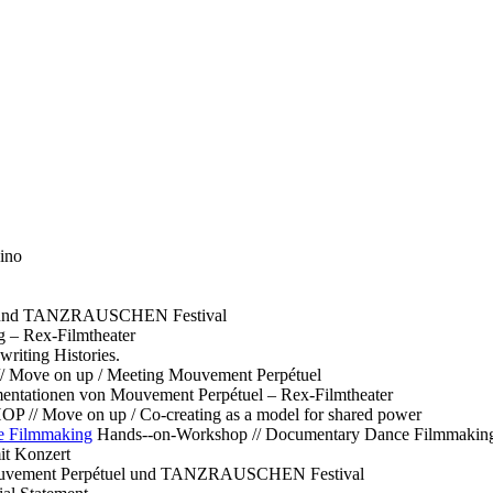
ino
l und TANZRAUSCHEN Festival
g – Rex-Filmtheater
ting Histories.
 // Move on up / Meeting Mouvement Perpétuel
ntationen von Mouvement Perpétuel – Rex-Filmtheater
// Move on up / Co-creating as a model for shared power
e Filmmaking
Hands--on-Workshop // Documentary Dance Filmmakin
it Konzert
Mouvement Perpétuel und TANZRAUSCHEN Festival