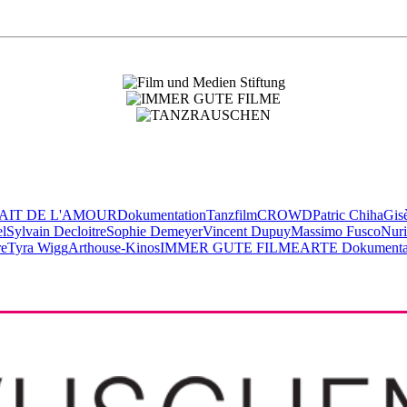
TAIT DE L'AMOUR
Dokumentation
Tanzfilm
CROWD
Patric Chiha
Gis
el
Sylvain Decloitre
Sophie Demeyer
Vincent Dupuy
Massimo Fusco
Nuri
re
Tyra Wigg
Arthouse-Kinos
IMMER GUTE FILME
ARTE Dokumentar