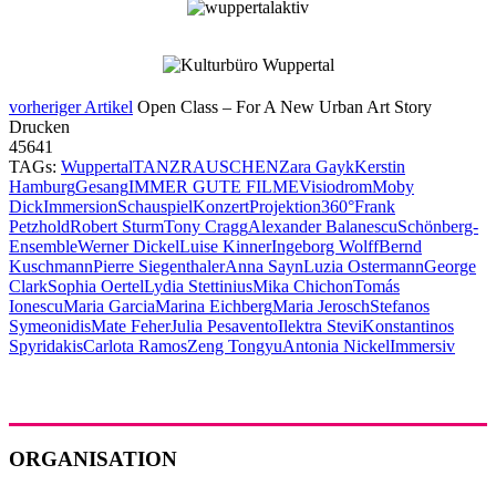
vorheriger Artikel
Open Class – For A New Urban Art Story
Drucken
45641
TAGs:
Wuppertal
TANZRAUSCHEN
Zara Gayk
Kerstin
Hamburg
Gesang
IMMER GUTE FILME
Visiodrom
Moby
Dick
Immersion
Schauspiel
Konzert
Projektion
360°
Frank
Petzhold
Robert Sturm
Tony Cragg
Alexander Balanescu
Schönberg-
Ensemble
Werner Dickel
Luise Kinner
Ingeborg Wolff
Bernd
Kuschmann
Pierre Siegenthaler
Anna Sayn
Luzia Ostermann
George
Clark
Sophia Oertel
Lydia Stettinius
Mika Chichon
Tomás
Ionescu
Maria Garcia
Marina Eichberg
Maria Jerosch
Stefanos
Symeonidis
Mate Feher
Julia Pesavento
Ilektra Stevi
Konstantinos
Spyridakis
Carlota Ramos
Zeng Tongyu
Antonia Nickel
Immersiv
ORGANISATION