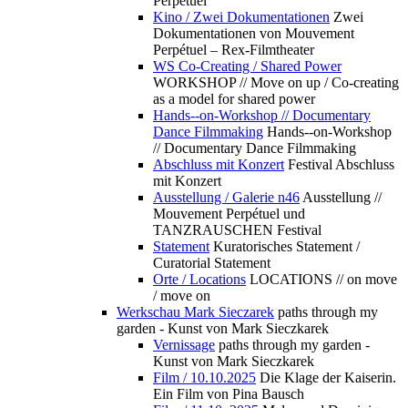
Perpétuel
Kino / Zwei Dokumentationen
Zwei
Dokumentationen von Mouvement
Perpétuel – Rex-Filmtheater
WS Co-Creating / Shared Power
WORKSHOP // Move on up / Co-creating
as a model for shared power
Hands--on-Workshop // Documentary
Dance Filmmaking
Hands--on-Workshop
// Documentary Dance Filmmaking
Abschluss mit Konzert
Festival Abschluss
mit Konzert
Ausstellung / Galerie n46
Ausstellung //
Mouvement Perpétuel und
TANZRAUSCHEN Festival
Statement
Kuratorisches Statement /
Curatorial Statement
Orte / Locations
LOCATIONS // on move
/ move on
Werkschau Mark Sieczarek
paths through my
garden - Kunst von Mark Sieczkarek
Vernissage
paths through my garden -
Kunst von Mark Sieczkarek
Film / 10.10.2025
Die Klage der Kaiserin.
Ein Film von Pina Bausch