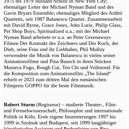
1975 bis 1979 Juilliard School in New York City;
ehemaliger Leiter der Michael Nyman Band und des
Gavin Bryars Ensemble; ehemaliges Mitglied des Arditti
Quartetts, seit 1987 Balanescu Quartet. Zusammenarbeit
mit David Byrne, Grace Jones, John Lurie, Philip Glass,
Pet Shop Boys, Spiritualized u.a.; mit der Michael
Nyman Band arbeitete er u.a. an Peter Greenaways
Filmen Der Kontrakt des Zeichners und Der Koch, der
Dieb, seine Frau und ihr Liebhaber, Phil Mulloy
verwendete die Musik von Balanescu in vielen seiner
Animationsfilme und Pina Bausch in ihren Stücken
Masurca Fogo, Rough Cut, Ten Chi und Vollmond. Für
die Komposition zum Animationsfilm „The Island“
erhielt er 2023 zum dritten Mal den rumänischen
Filmpreis GOPPO für die beste Filmmusik.
Robert Sturm
(Regisseur) – studierte Theater-, Film-
und Fernsehwissenschaft, Philosophie und internationale
Politik in Köln. Erste eigene Inszenierungen 1997 bis
1999 in Szolnok und Budapest, seit 1999 langjähriger
künstlerischer Assistent und Probenleiter von Pina