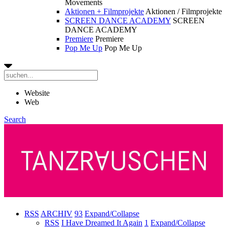
Movements
Aktionen + Filmprojekte
Aktionen / Filmprojekte
SCREEN DANCE ACADEMY
SCREEN
DANCE ACADEMY
Premiere
Premiere
Pop Me Up
Pop Me Up
Website
Web
Search
RSS
ARCHIV
93
Expand/Collapse
RSS
I Have Dreamed It Again
1
Expand/Collapse