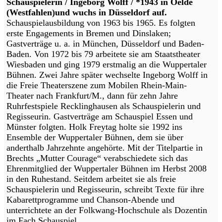
Schauspielerin / Ingeborg Wolff / *1943 in Oelde
(Westfahlen)und wuchs in Düsseldorf auf.
Schauspielausbildung von 1963 bis 1965. Es folgten
erste Engagements in Bremen und Dinslaken;
Gastverträge u. a. in München, Düsseldorf und Baden-
Baden. Von 1972 bis 79 arbeitete sie am Staatstheater
Wiesbaden und ging 1979 erstmalig an die Wuppertaler
Bühnen. Zwei Jahre später wechselte Ingeborg Wolff in
die Freie Theaterszene zum Mobilen Rhein-Main-
Theater nach Frankfurt/M., dann für zehn Jahre
Ruhrfestspiele Recklinghausen als Schauspielerin und
Regisseurin. Gastverträge am Schauspiel Essen und
Münster folgten. Holk Freytag holte sie 1992 ins
Ensemble der Wuppertaler Bühnen, dem sie über
anderthalb Jahrzehnte angehörte. Mit der Titelpartie in
Brechts „Mutter Courage“ verabschiedete sich das
Ehrenmitglied der Wuppertaler Bühnen im Herbst 2008
in den Ruhestand. Seitdem arbeitet sie als freie
Schauspielerin und Regisseurin, schreibt Texte für ihre
Kabarettprogramme und Chanson-Abende und
unterrichtete an der Folkwang-Hochschule als Dozentin
im Fach Schauspiel.