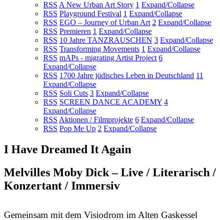
RSS
A New Urban Art Story
1
Expand/Collapse
RSS
Playground Festival
1
Expand/Collapse
RSS
EGO – Journey of Urban Art
2
Expand/Collapse
RSS
Premieren
1
Expand/Collapse
RSS
10 Jahre TANZRAUSCHEN
3
Expand/Collapse
RSS
Transforming Movements
1
Expand/Collapse
RSS
mAPs - migrating Artist Project
6
Expand/Collapse
RSS
1700 Jahre jüdisches Leben in Deutschland
11
Expand/Collapse
RSS
Soli Cuts
3
Expand/Collapse
RSS
SCREEN DANCE ACADEMY
4
Expand/Collapse
RSS
Aktionen / Filmprojekte
6
Expand/Collapse
RSS
Pop Me Up
2
Expand/Collapse
I Have Dreamed It Again
Melvilles Moby Dick – Live / Literarisch /
Konzertant / Immersiv
Gemeinsam mit dem Visiodrom im Alten Gaskessel