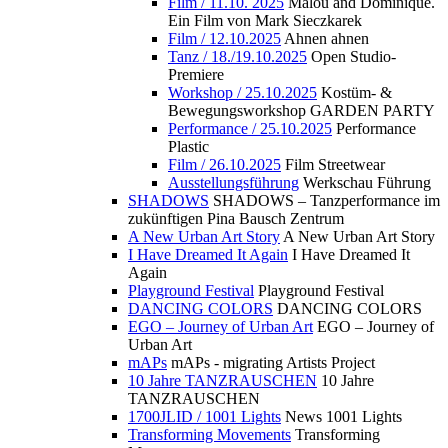
Film / 11.10. 2025
Malou and Dominique.
Ein Film von Mark Sieczkarek
Film / 12.10.2025
Ahnen ahnen
Tanz / 18./19.10.2025
Open Studio-
Premiere
Workshop / 25.10.2025
Kostüm- &
Bewegungsworkshop GARDEN PARTY
Performance / 25.10.2025
Performance
Plastic
Film / 26.10.2025
Film Streetwear
Ausstellungsführung
Werkschau Führung
SHADOWS
SHADOWS – Tanzperformance im
zukünftigen Pina Bausch Zentrum
A New Urban Art Story
A New Urban Art Story
I Have Dreamed It Again
I Have Dreamed It
Again
Playground Festival
Playground Festival
DANCING COLORS
DANCING COLORS
EGO – Journey of Urban Art
EGO – Journey of
Urban Art
mAPs
mAPs - migrating Artists Project
10 Jahre TANZRAUSCHEN
10 Jahre
TANZRAUSCHEN
1700JLID / 1001 Lights
News 1001 Lights
Transforming Movements
Transforming