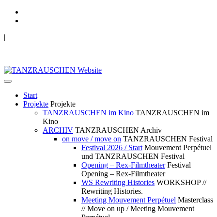
|
TANZRAUSCHEN Wuppertal
we live future now
Start
Projekte
Projekte
TANZRAUSCHEN im Kino
TANZRAUSCHEN im
Kino
ARCHIV
TANZRAUSCHEN Archiv
on move / move on
TANZRAUSCHEN Festival
Festival 2026 / Start
Mouvement Perpétuel
und TANZRAUSCHEN Festival
Opening – Rex-Filmtheater
Festival
Opening – Rex-Filmtheater
WS Rewriting Histories
WORKSHOP //
Rewriting Histories.
Meeting Mouvement Perpétuel
Masterclass
// Move on up / Meeting Mouvement