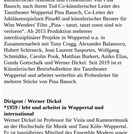
Bausch; nach ihrem Tod Co-künstlerischer Leiter des
Tanztheater Wuppertal Pina Bausch, Co-Leiter der
Jubiläumsspielzeit Pina40 und künstlerischer Berater für
Wim Wenders' Film „Pina – tanzt, tanzt sonst sind wir
verloren“. Ab 2015 Produktion mehrerer
interdisziplinärer Projekte in Wuppertal u.a. in
Zusammenarbeit mit Tony Cragg, Alexander Balanescu,
Hubert Schirneck, Jean Laurent Sasportes, Wolfgang
Schmidtke, Carolin Pook, Matthias Burkert, Aniko Elias,
Gunda Gottschalk und Werner Dickel. Seit 2019 ist er
Künstlerischer Betriebsdirektor des Tanztheater
Wuppertal und arbeitet weiterhin als Probenleiter für
mehrere Stücke von Pina Bausch.
Dirigent / Werner Dickel
*1959 / lebt und arbeitet in Wuppertal und
international
Werner Dickel ist Professor für Viola und Kammermusik
an der Hochschule für Musik und Tanz Köln–Wuppertal.
Er ist langjähriges Mitglied des Ensemble Modern sowie