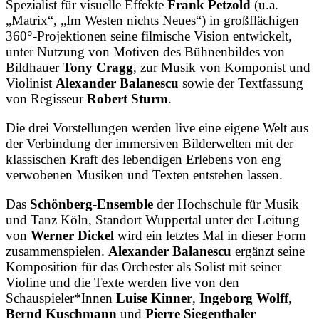
Spezialist für visuelle Effekte
Frank Petzold
(u.a.
„Matrix“, „Im Westen nichts Neues“) in großflächigen
360°-Projektionen seine filmische Vision entwickelt,
unter Nutzung von Motiven des Bühnenbildes von
Bildhauer
Tony Cragg
, zur Musik von Komponist und
Violinist
Alexander Balanescu
sowie der Textfassung
von Regisseur
Robert Sturm
.
Die drei Vorstellungen werden live eine eigene Welt aus
der Verbindung der immersiven Bilderwelten mit der
klassischen Kraft des lebendigen Erlebens von eng
verwobenen Musiken und Texten entstehen lassen.
Das
Schönberg-Ensemble
der Hochschule für Musik
und Tanz Köln, Standort Wuppertal unter der Leitung
von
Werner Dickel
wird ein letztes Mal in dieser Form
zusammenspielen.
Alexander Balanescu
ergänzt seine
Komposition für das Orchester als Solist mit seiner
Violine und die Texte werden live von den
Schauspieler*Innen
Luise Kinner
,
Ingeborg Wolff
,
Bernd Kuschmann
und
Pierre Siegenthaler