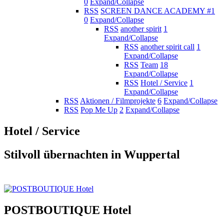
0
Expand/Collapse
RSS
SCREEN DANCE ACADEMY #1
0
Expand/Collapse
RSS
another spirit
1
Expand/Collapse
RSS
another spirit call
1
Expand/Collapse
RSS
Team
18
Expand/Collapse
RSS
Hotel / Service
1
Expand/Collapse
RSS
Aktionen / Filmprojekte
6
Expand/Collapse
RSS
Pop Me Up
2
Expand/Collapse
Hotel / Service
Stilvoll übernachten in Wuppertal
POSTBOUTIQUE Hotel