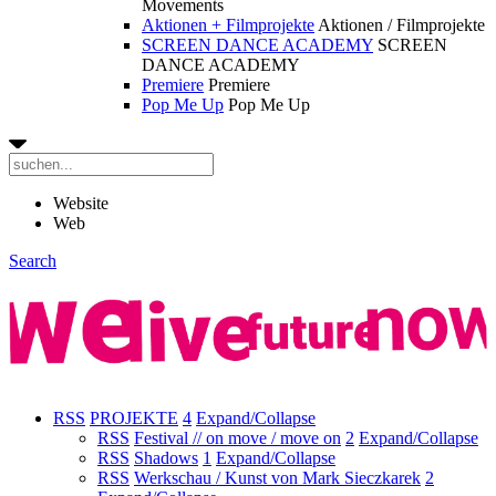
Movements
Aktionen + Filmprojekte
Aktionen / Filmprojekte
SCREEN DANCE ACADEMY
SCREEN
DANCE ACADEMY
Premiere
Premiere
Pop Me Up
Pop Me Up
Website
Web
Search
RSS
PROJEKTE
4
Expand/Collapse
RSS
Festival // on move / move on
2
Expand/Collapse
RSS
Shadows
1
Expand/Collapse
RSS
Werkschau / Kunst von Mark Sieczkarek
2