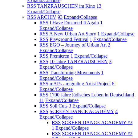
Expand/Collapse
RSS
TANZRAUSCHEN im Kino
13
Expand/Collapse
RSS
ARCHIV
93
Expand/Collapse
RSS
I Have Dreamed It Again
1
Expand/Collapse
RSS
A New Urban Art Story
1
Expand/Collapse
RSS
Playground Festival
1
Expand/Collapse
RSS
EGO – Journey of Urban Art
2
Expand/Collapse
RSS
Premieren
1
Expand/Collapse
RSS
10 Jahre TANZRAUSCHEN
3
Expand/Collapse
RSS
Transforming Movements
1
Expand/Collapse
RSS
mAPs - migrating Artist Project
6
Expand/Collapse
RSS
1700 Jahre jüdisches Leben in Deutschland
11
Expand/Collapse
RSS
Soli Cuts
3
Expand/Collapse
RSS
SCREEN DANCE ACADEMY
4
Expand/Collapse
RSS
SCREEN DANCE ACADEMY #3
1
Expand/Collapse
RSS
SCREEN DANCE ACADEMY #2