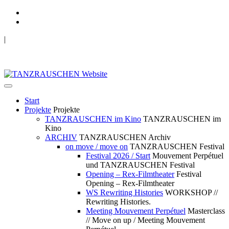
|
TANZRAUSCHEN Wuppertal
we live future now
Start
Projekte
Projekte
TANZRAUSCHEN im Kino
TANZRAUSCHEN im
Kino
ARCHIV
TANZRAUSCHEN Archiv
on move / move on
TANZRAUSCHEN Festival
Festival 2026 / Start
Mouvement Perpétuel
und TANZRAUSCHEN Festival
Opening – Rex-Filmtheater
Festival
Opening – Rex-Filmtheater
WS Rewriting Histories
WORKSHOP //
Rewriting Histories.
Meeting Mouvement Perpétuel
Masterclass
// Move on up / Meeting Mouvement