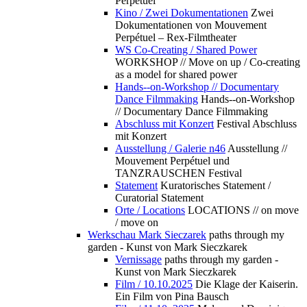
Perpétuel
Kino / Zwei Dokumentationen
Zwei
Dokumentationen von Mouvement
Perpétuel – Rex-Filmtheater
WS Co-Creating / Shared Power
WORKSHOP // Move on up / Co-creating
as a model for shared power
Hands--on-Workshop // Documentary
Dance Filmmaking
Hands--on-Workshop
// Documentary Dance Filmmaking
Abschluss mit Konzert
Festival Abschluss
mit Konzert
Ausstellung / Galerie n46
Ausstellung //
Mouvement Perpétuel und
TANZRAUSCHEN Festival
Statement
Kuratorisches Statement /
Curatorial Statement
Orte / Locations
LOCATIONS // on move
/ move on
Werkschau Mark Sieczarek
paths through my
garden - Kunst von Mark Sieczkarek
Vernissage
paths through my garden -
Kunst von Mark Sieczkarek
Film / 10.10.2025
Die Klage der Kaiserin.
Ein Film von Pina Bausch