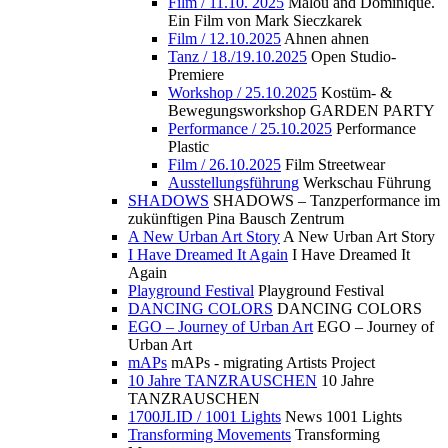
Film / 11.10. 2025
Malou and Dominique.
Ein Film von Mark Sieczkarek
Film / 12.10.2025
Ahnen ahnen
Tanz / 18./19.10.2025
Open Studio-
Premiere
Workshop / 25.10.2025
Kostüm- &
Bewegungsworkshop GARDEN PARTY
Performance / 25.10.2025
Performance
Plastic
Film / 26.10.2025
Film Streetwear
Ausstellungsführung
Werkschau Führung
SHADOWS
SHADOWS – Tanzperformance im
zukünftigen Pina Bausch Zentrum
A New Urban Art Story
A New Urban Art Story
I Have Dreamed It Again
I Have Dreamed It
Again
Playground Festival
Playground Festival
DANCING COLORS
DANCING COLORS
EGO – Journey of Urban Art
EGO – Journey of
Urban Art
mAPs
mAPs - migrating Artists Project
10 Jahre TANZRAUSCHEN
10 Jahre
TANZRAUSCHEN
1700JLID / 1001 Lights
News 1001 Lights
Transforming Movements
Transforming