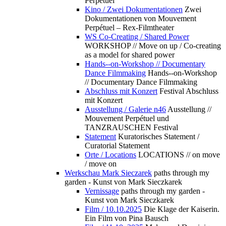
Perpétuel
Kino / Zwei Dokumentationen
Zwei
Dokumentationen von Mouvement
Perpétuel – Rex-Filmtheater
WS Co-Creating / Shared Power
WORKSHOP // Move on up / Co-creating
as a model for shared power
Hands--on-Workshop // Documentary
Dance Filmmaking
Hands--on-Workshop
// Documentary Dance Filmmaking
Abschluss mit Konzert
Festival Abschluss
mit Konzert
Ausstellung / Galerie n46
Ausstellung //
Mouvement Perpétuel und
TANZRAUSCHEN Festival
Statement
Kuratorisches Statement /
Curatorial Statement
Orte / Locations
LOCATIONS // on move
/ move on
Werkschau Mark Sieczarek
paths through my
garden - Kunst von Mark Sieczkarek
Vernissage
paths through my garden -
Kunst von Mark Sieczkarek
Film / 10.10.2025
Die Klage der Kaiserin.
Ein Film von Pina Bausch