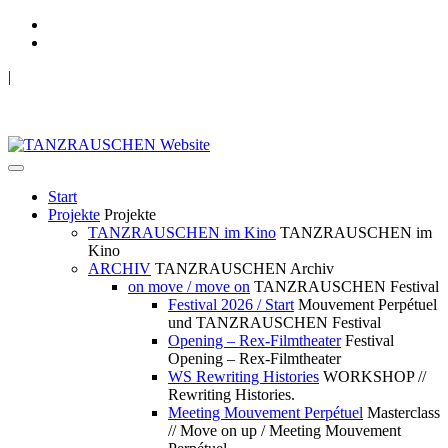
|
TANZRAUSCHEN Wuppertal
we live future now
Start
Projekte
Projekte
TANZRAUSCHEN im Kino
TANZRAUSCHEN im
Kino
ARCHIV
TANZRAUSCHEN Archiv
on move / move on
TANZRAUSCHEN Festival
Festival 2026 / Start
Mouvement Perpétuel
und TANZRAUSCHEN Festival
Opening – Rex-Filmtheater
Festival
Opening – Rex-Filmtheater
WS Rewriting Histories
WORKSHOP //
Rewriting Histories.
Meeting Mouvement Perpétuel
Masterclass
// Move on up / Meeting Mouvement