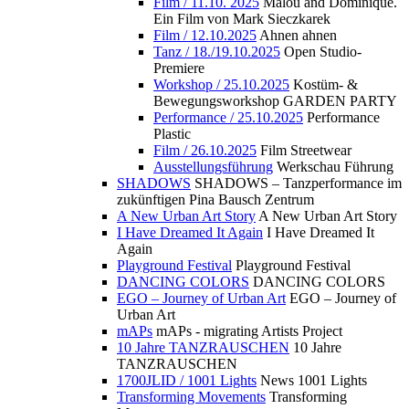
Film / 11.10. 2025
Malou and Dominique.
Ein Film von Mark Sieczkarek
Film / 12.10.2025
Ahnen ahnen
Tanz / 18./19.10.2025
Open Studio-
Premiere
Workshop / 25.10.2025
Kostüm- &
Bewegungsworkshop GARDEN PARTY
Performance / 25.10.2025
Performance
Plastic
Film / 26.10.2025
Film Streetwear
Ausstellungsführung
Werkschau Führung
SHADOWS
SHADOWS – Tanzperformance im
zukünftigen Pina Bausch Zentrum
A New Urban Art Story
A New Urban Art Story
I Have Dreamed It Again
I Have Dreamed It
Again
Playground Festival
Playground Festival
DANCING COLORS
DANCING COLORS
EGO – Journey of Urban Art
EGO – Journey of
Urban Art
mAPs
mAPs - migrating Artists Project
10 Jahre TANZRAUSCHEN
10 Jahre
TANZRAUSCHEN
1700JLID / 1001 Lights
News 1001 Lights
Transforming Movements
Transforming