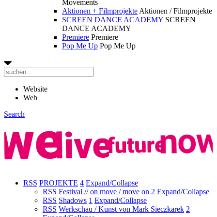
Movements
Aktionen + Filmprojekte
Aktionen / Filmprojekte
SCREEN DANCE ACADEMY
SCREEN
DANCE ACADEMY
Premiere
Premiere
Pop Me Up
Pop Me Up
Website
Web
Search
RSS
PROJEKTE
4
Expand/Collapse
RSS
Festival // on move / move on
2
Expand/Collapse
RSS
Shadows
1
Expand/Collapse
RSS
Werkschau / Kunst von Mark Sieczkarek
2