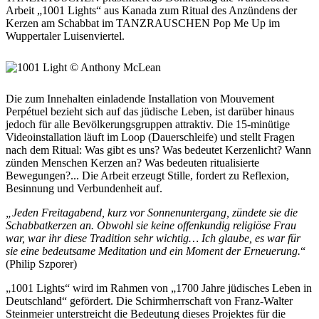
Arbeit „1001 Lights“ aus Kanada zum Ritual des Anzündens der
Kerzen am Schabbat im TANZRAUSCHEN Pop Me Up im
Wuppertaler Luisenviertel.
Die zum Innehalten einladende Installation von Mouvement
Perpétuel bezieht sich auf das jüdische Leben, ist darüber hinaus
jedoch für alle Bevölkerungsgruppen attraktiv. Die 15-minütige
Videoinstallation läuft im Loop (Dauerschleife) und stellt Fragen
nach dem Ritual: Was gibt es uns? Was bedeutet Kerzenlicht? Wann
zünden Menschen Kerzen an? Was bedeuten ritualisierte
Bewegungen?... Die Arbeit erzeugt Stille, fordert zu Reflexion,
Besinnung und Verbundenheit auf.
„Jeden Freitagabend, kurz vor Sonnenuntergang, zündete sie die
Schabbatkerzen an. Obwohl sie keine offenkundig religiöse Frau
war, war ihr diese Tradition sehr wichtig… Ich glaube, es war für
sie eine bedeutsame Meditation und ein Moment der Erneuerung.
“
(Philip Szporer)
„1001 Lights“ wird im Rahmen von „1700 Jahre jüdisches Leben in
Deutschland“ gefördert. Die Schirmherrschaft von Franz-Walter
Steinmeier unterstreicht die Bedeutung dieses Projektes für die