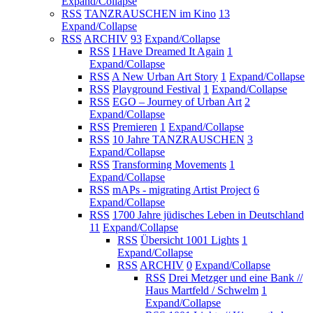
Expand/Collapse
RSS
TANZRAUSCHEN im Kino
13
Expand/Collapse
RSS
ARCHIV
93
Expand/Collapse
RSS
I Have Dreamed It Again
1
Expand/Collapse
RSS
A New Urban Art Story
1
Expand/Collapse
RSS
Playground Festival
1
Expand/Collapse
RSS
EGO – Journey of Urban Art
2
Expand/Collapse
RSS
Premieren
1
Expand/Collapse
RSS
10 Jahre TANZRAUSCHEN
3
Expand/Collapse
RSS
Transforming Movements
1
Expand/Collapse
RSS
mAPs - migrating Artist Project
6
Expand/Collapse
RSS
1700 Jahre jüdisches Leben in Deutschland
11
Expand/Collapse
RSS
Übersicht 1001 Lights
1
Expand/Collapse
RSS
ARCHIV
0
Expand/Collapse
RSS
Drei Metzger und eine Bank //
Haus Martfeld / Schwelm
1
Expand/Collapse