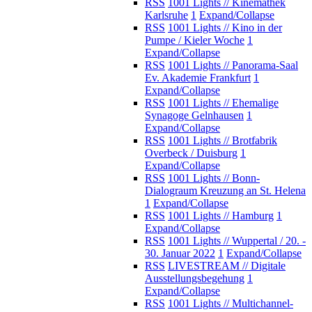
RSS
1001 Lights // Kinemathek
Karlsruhe
1
Expand/Collapse
RSS
1001 Lights // Kino in der
Pumpe / Kieler Woche
1
Expand/Collapse
RSS
1001 Lights // Panorama-Saal
Ev. Akademie Frankfurt
1
Expand/Collapse
RSS
1001 Lights // Ehemalige
Synagoge Gelnhausen
1
Expand/Collapse
RSS
1001 Lights // Brotfabrik
Overbeck / Duisburg
1
Expand/Collapse
RSS
1001 Lights // Bonn-
Dialograum Kreuzung an St. Helena
1
Expand/Collapse
RSS
1001 Lights // Hamburg
1
Expand/Collapse
RSS
1001 Lights // Wuppertal / 20. -
30. Januar 2022
1
Expand/Collapse
RSS
LIVESTREAM // Digitale
Ausstellungsbegehung
1
Expand/Collapse
RSS
1001 Lights // Multichannel-