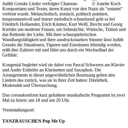
Judith Genske Lieder verfolgter Chanson-
Komponisten und Texter, deren Kunst von den Nazis als "entartet"
verfemt wurde. Melancholisch, ironisch, politisch pointiert,
temperamentvoll und immer melodisch schmelzend geht es bei
Friedrich Hollaender, Erich Kästner, Kurt Weill, Brecht und Georg
Kreisler um moderne Frauen, um Sehnsüchte, Wünsche, Tränen und
das Rettende der Liebe. Mit ihrer schauspielerischen
Wandlungsfähigkeit und ihrer ausdrucksstarken Stimme lässt Judith
Genske die Situationen, Figuren und Emotionen lebendig werden,
reißt ihre Zuhörer mit und führt uns durch ein Wechselbad der
Gefühle.
Kongenial begleitet wird sie dabei von Pascal Schweren am Klavier
und Andre Enthöfer an Klarinetten und Saxophon. Die
Arrangements in dieser ungewöhnlichen Besetzung geben den
Liedern das zurück, was sie in ihrer Zeit hatten: Direktheit,
Modernität und Überraschung.
Das coronakonform kurz gehaltene musikalische Programm ist zwei
Mal zu hören: um 18 und um 20 Uhr.
Veranstaltungsort:
TANZRAUSCHEN Pop Me Up