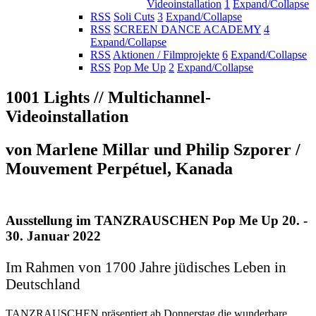
Videoinstallation
1
Expand/Collapse
RSS
Soli Cuts
3
Expand/Collapse
RSS
SCREEN DANCE ACADEMY
4
Expand/Collapse
RSS
Aktionen / Filmprojekte
6
Expand/Collapse
RSS
Pop Me Up
2
Expand/Collapse
1001 Lights // Multichannel-
Videoinstallation
von Marlene Millar und Philip Szporer /
Mouvement Perpétuel, Kanada
Ausstellung im TANZRAUSCHEN Pop Me Up 20. -
30. Januar 2022
Im Rahmen von 1700 Jahre jüdisches Leben in
Deutschland
TANZRAUSCHEN präsentiert ab Donnerstag die wunderbare