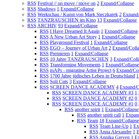
RSS
Festival // on move / move on
2
Expand/Collapse
RSS
Shadows
1
Expand/Collapse
RSS
Werkschau / Kunst von Mark Sieczkarek
2
Expand/
RSS
TANZRAUSCHEN im Kino
13
Expand/Collapse
RSS
ARCHIV
93
Expand/Collapse
RSS
I Have Dreamed It Again
1
Expand/Collapse
RSS
A New Urban Art Story
1
Expand/Collapse
RSS
Playground Festival
1
Expand/Collapse
RSS
EGO – Journey of Urban Art
2
Expand/Coll
RSS
Premieren
1
Expand/Collapse
RSS
10 Jahre TANZRAUSCHEN
3
Expand/Coll
RSS
Transforming Movements
1
Expand/Collapse
RSS
mAPs - migrating Artist Project
6
Expand/Col
RSS
1700 Jahre jüdisches Leben in Deutschland
1
RSS
Soli Cuts
3
Expand/Collapse
RSS
SCREEN DANCE ACADEMY
4
Expand/C
RSS
SCREEN DANCE ACADEMY #3
1
RSS
SCREEN DANCE ACADEMY #2
0
RSS
SCREEN DANCE ACADEMY #1
0
RSS
another spirit
1
Expand/Collapse
RSS
another spirit call
1
Expan
RSS
Team
18
Expand/Collapse
RSS
Team Line-Up
1
Ex
RSS
Anna Alexandre
1
E
RSS
Annika Greven
1
E