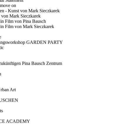
ial Statement
 move on
en - Kunst von Mark Sieczkarek
t von Mark Sieczkarek
Ein Film von Pina Bausch
in Film von Mark Sieczkarek
e
gungsworkshop GARDEN PARTY
ic
künftigen Pina Bausch Zentrum
n
rban Art
AUSCHEN
ts
CE ACADEMY