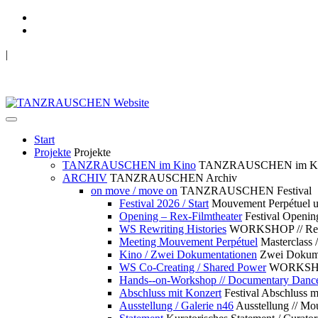
|
TANZRAUSCHEN Wuppertal
we live future now
Start
Projekte
Projekte
TANZRAUSCHEN im Kino
TANZRAUSCHEN im K
ARCHIV
TANZRAUSCHEN Archiv
on move / move on
TANZRAUSCHEN Festival
Festival 2026 / Start
Mouvement Perpétue
Opening – Rex-Filmtheater
Festival Openin
WS Rewriting Histories
WORKSHOP // Rewri
Meeting Mouvement Perpétuel
Masterclass
Kino / Zwei Dokumentationen
Zwei Dokume
WS Co-Creating / Shared Power
WORKSHOP 
Hands--on-Workshop // Documentary Danc
Abschluss mit Konzert
Festival Abschluss m
Ausstellung / Galerie n46
Ausstellung // 