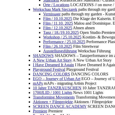
Statement
Kuratorisches Statement / Curator
Orte / Locations
LOCATIONS // on move /
Werkschau Mark Sieczarek
paths through my gard
Vernissage
paths through my garden - Kuns
Film / 10.10.2025
Die Klage der Kaiserin. 
Film / 11.10. 2025
Malou and Dominique. E
Film / 12.10.2025
Ahnen ahnen
Tanz / 18./19.10.2025
Open Studio-Premier
Workshop / 25.10.2025
Kostüm- & Bewe
Performance / 25.10.2025
Performance Plast
Film / 26.10.2025
Film Streetwear
Ausstellungsführung
Werkschau Führung
SHADOWS
SHADOWS – Tanzperformance im zu
A New Urban Art Story
A New Urban Art Story
I Have Dreamed It Again
I Have Dreamed It Agai
Playground Festival
Playground Festival
DANCING COLORS
DANCING COLORS
EGO – Journey of Urban Art
EGO – Journey of U
mAPs
mAPs - migrating Artists Project
10 Jahre TANZRAUSCHEN
10 Jahre TANZR
1700JLID / 1001 Lights
News 1001 Lights
Transforming Movements
Transforming Movemen
Aktionen + Filmprojekte
Aktionen / Filmprojekte
SCREEN DANCE ACADEMY
SCREEN DAN
Premiere
Premiere