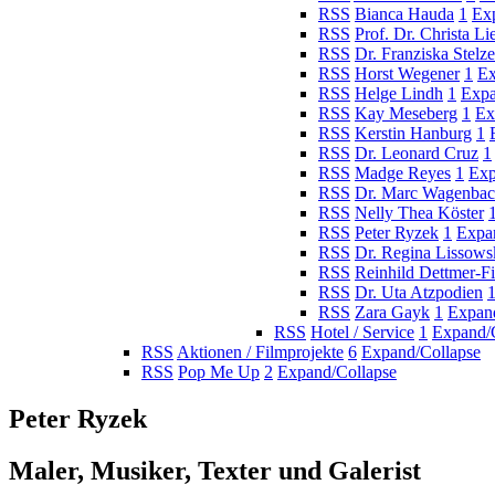
RSS
Bianca Hauda
1
Ex
RSS
Prof. Dr. Christa Li
RSS
Dr. Franziska Stelze
RSS
Horst Wegener
1
Ex
RSS
Helge Lindh
1
Expa
RSS
Kay Meseberg
1
Ex
RSS
Kerstin Hanburg
1
RSS
Dr. Leonard Cruz
1
RSS
Madge Reyes
1
Exp
RSS
Dr. Marc Wagenba
RSS
Nelly Thea Köster
RSS
Peter Ryzek
1
Expa
RSS
Dr. Regina Lissows
RSS
Reinhild Dettmer-F
RSS
Dr. Uta Atzpodien
RSS
Zara Gayk
1
Expan
RSS
Hotel / Service
1
Expand/
RSS
Aktionen / Filmprojekte
6
Expand/Collapse
RSS
Pop Me Up
2
Expand/Collapse
Peter Ryzek
Maler, Musiker, Texter und Galerist