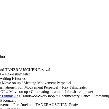
ino
l und TANZRAUSCHEN Festival
g – Rex-Filmtheater
ting Histories.
 // Move on up / Meeting Mouvement Perpétuel
ntationen von Mouvement Perpétuel – Rex-Filmtheater
// Move on up / Co-creating as a model for shared power
e Filmmaking
Hands--on-Workshop // Documentary Dance Filmmakin
it Konzert
Mouvement Perpétuel und TANZRAUSCHEN Festival