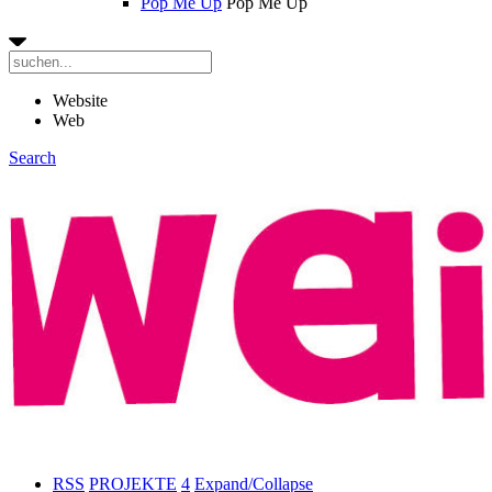
Pop Me Up
Pop Me Up
Website
Web
Search
RSS
PROJEKTE
4
Expand/Collapse