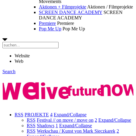
Movements
Aktionen + Filmprojekte
Aktionen / Filmprojekte
SCREEN DANCE ACADEMY
SCREEN
DANCE ACADEMY
Premiere
Premiere
Pop Me Up
Pop Me Up
Website
Web
Search
RSS
PROJEKTE
4
Expand/Collapse
RSS
Festival // on move / move on
2
Expand/Collapse
RSS
Shadows
1
Expand/Collapse
RSS
Werkschau / Kunst von Mark Sieczkarek
2