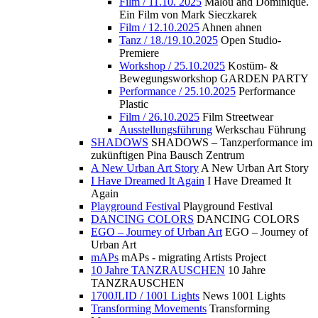
Film / 11.10. 2025
Malou and Dominique.
Ein Film von Mark Sieczkarek
Film / 12.10.2025
Ahnen ahnen
Tanz / 18./19.10.2025
Open Studio-
Premiere
Workshop / 25.10.2025
Kostüm- &
Bewegungsworkshop GARDEN PARTY
Performance / 25.10.2025
Performance
Plastic
Film / 26.10.2025
Film Streetwear
Ausstellungsführung
Werkschau Führung
SHADOWS
SHADOWS – Tanzperformance im
zukünftigen Pina Bausch Zentrum
A New Urban Art Story
A New Urban Art Story
I Have Dreamed It Again
I Have Dreamed It
Again
Playground Festival
Playground Festival
DANCING COLORS
DANCING COLORS
EGO – Journey of Urban Art
EGO – Journey of
Urban Art
mAPs
mAPs - migrating Artists Project
10 Jahre TANZRAUSCHEN
10 Jahre
TANZRAUSCHEN
1700JLID / 1001 Lights
News 1001 Lights
Transforming Movements
Transforming