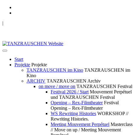
|
TANZRAUSCHEN Wuppertal
we live future now
Start
Projekte
Projekte
TANZRAUSCHEN im Kino
TANZRAUSCHEN im
Kino
ARCHIV
TANZRAUSCHEN Archiv
on move / move on
TANZRAUSCHEN Festival
Festival 2026 / Start
Mouvement Perpétuel
und TANZRAUSCHEN Festival
Opening – Rex-Filmtheater
Festival
Opening – Rex-Filmtheater
WS Rewriting Histories
WORKSHOP //
Rewriting Histories.
Meeting Mouvement Perpétuel
Masterclass
// Move on up / Meeting Mouvement