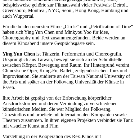
beispielsweise gehörte zur Filmauswahl vieler Festivals: Detroit,
Greensboro, Montreal, NYC, Seoul, Hong Kong, Hamburg und
auch Wuppertal.
Für die beiden neuesten Filme „Circle“ und „Petrification of Time“
haben sich Ying Yun Chen und Minkyou Yoo für Idee,
Choreography und Text zusammengefunden. Beide werden an
diesem Kinoabend unsere Gesprächsgäste sein.
Ying Yun Chen
ist Tänzerin, Performerin und Choreografin.
Ursprünglich aus Taiwan, bewegt sie sich an der Schnittstelle
zwischen Körper, Bewegung und Raum. Ihr Hintergrund vereint
Chinesische Oper, Kung-Fu, Ballett, zeitgenössischen Tanz und
Improvisation. Sie studierte an der Taiwan National University of
the Arts und später an der Folkwang Universität der Künste in
Essen.
Ihre Arbeit ist geprägt von der Erforschung körperlicher
Ausdrucksformen und deren Verbindung zu verschiedenen
künstlerischen Medien. Sie war Mitglied des Folkwang
Tanzstudios und arbeitete mit internationalen Kompanien sowie
Theatern zusammen. In ihren eigenen Projekten verbindet sie Tanz
mit visueller Kunst und Film.
Vorstellung in der Kooperation des Rex-Kinos mit