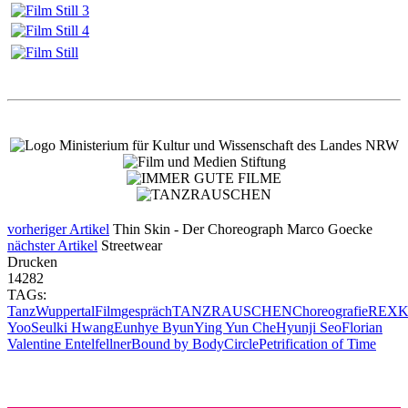
vorheriger Artikel
Thin Skin - Der Choreograph Marco Goecke
nächster Artikel
Streetwear
Drucken
14282
TAGs:
Tanz
Wuppertal
Filmgespräch
TANZRAUSCHEN
Choreografie
REX
K
Yoo
Seulki Hwang
Eunhye Byun
Ying Yun Che
Hyunji Seo
Florian
Valentine Entelfellner
Bound by Body
Circle
Petrification of Time