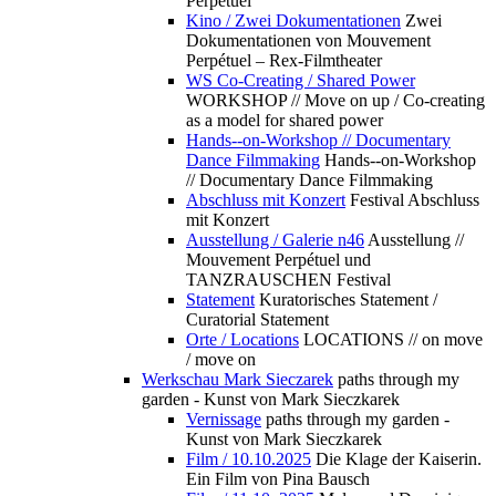
Perpétuel
Kino / Zwei Dokumentationen
Zwei
Dokumentationen von Mouvement
Perpétuel – Rex-Filmtheater
WS Co-Creating / Shared Power
WORKSHOP // Move on up / Co-creating
as a model for shared power
Hands--on-Workshop // Documentary
Dance Filmmaking
Hands--on-Workshop
// Documentary Dance Filmmaking
Abschluss mit Konzert
Festival Abschluss
mit Konzert
Ausstellung / Galerie n46
Ausstellung //
Mouvement Perpétuel und
TANZRAUSCHEN Festival
Statement
Kuratorisches Statement /
Curatorial Statement
Orte / Locations
LOCATIONS // on move
/ move on
Werkschau Mark Sieczarek
paths through my
garden - Kunst von Mark Sieczkarek
Vernissage
paths through my garden -
Kunst von Mark Sieczkarek
Film / 10.10.2025
Die Klage der Kaiserin.
Ein Film von Pina Bausch