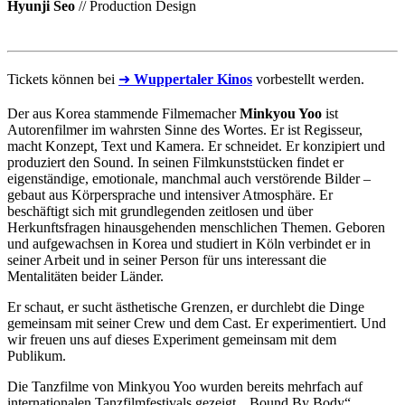
Hyunji Seo
// Production Design
Tickets können bei
➜
Wuppertaler Kinos
vorbestellt werden.
Der aus Korea stammende Filmemacher
Minkyou Yoo
ist
Autorenfilmer im wahrsten Sinne des Wortes. Er ist Regisseur,
macht Konzept, Text und Kamera. Er schneidet. Er konzipiert und
produziert den Sound. In seinen Filmkunststücken findet er
eigenständige, emotionale, manchmal auch verstörende Bilder –
gebaut aus Körpersprache und intensiver Atmosphäre. Er
beschäftigt sich mit grundlegenden zeitlosen und über
Herkunftsfragen hinausgehenden menschlichen Themen. Geboren
und aufgewachsen in Korea und studiert in Köln verbindet er in
seiner Arbeit und in seiner Person für uns interessant die
Mentalitäten beider Länder.
Er schaut, er sucht ästhetische Grenzen, er durchlebt die Dinge
gemeinsam mit seiner Crew und dem Cast. Er experimentiert. Und
wir freuen uns auf dieses Experiment gemeinsam mit dem
Publikum.
Die Tanzfilme von Minkyou Yoo wurden bereits mehrfach auf
internationalen Tanzfilmfestivals gezeigt. „Bound By Body“