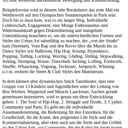
Art eine weltweite interkulturelle Bewegung und Kunstströmung.
Beispielsweise wird in diesem Jahr Breakdance das erste Mal ein
Wettbewerb auf den Olympischen Sommerspielen in Paris sein.
Doch bis es dazu kam, war es ein langer Weg. Individuelle
Leidenschaft, Engagement, eine Menge Enthusiasmus und
Widerstandskraft gegen Diskreditierung und mangelnde
Unterstützung brauchten es, um die unterschiedlichen Formen und
Styles der Urban Art salonfähig zu machen, der „von der Straße“
kam (Streetart). Vom Rap und den Raves über die Murals bis zu
Dance Styles wie Ballroom, Hip Hop, Krump, Hypedance,
Popping, Tutting, Locking, Waving, Gliding, Sliding, Skipwalking,
Jerking, Stomping, House, Dancehall, Jacking, Lofting, Footwork,
Shuffle, Whaacking, Voguing, Tecktonic, Jumpstyle, Whining
u.v.m. erobern die Street & Club Styles den Mainstream.
In dem kleinen aber dynamischen Stück Tanztheater, dass eine
Gruppe von 13 Kindern und Jugendlichen unter der Leitung von
Ben Wichert, Wuppertal und Miracle Laackman, Aachen gerade
gemeinsam inszenieren, wird es genau um diese Entwicklung
gehen: 1. The Soul of Hip-Hop, 2. Struggle and Hustle, 3. Cypher,
Community und Party. Es geht um die individuelle
Auseinandersetzung, die Bedeutung für den Einzelnen, für die
Gesellschaft, für die Kunst, den prägenden Life Style und die
Kommerzialisierung, aber eben auch um die Seele und das Gefühl
zu den Urban Arts, zur Community, die die Kultur bis heute tragen.