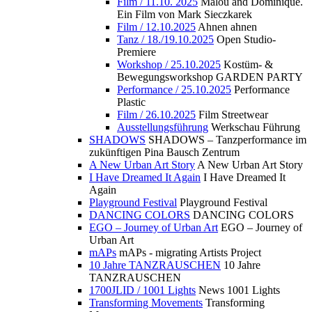
Film / 11.10. 2025
Malou and Dominique.
Ein Film von Mark Sieczkarek
Film / 12.10.2025
Ahnen ahnen
Tanz / 18./19.10.2025
Open Studio-
Premiere
Workshop / 25.10.2025
Kostüm- &
Bewegungsworkshop GARDEN PARTY
Performance / 25.10.2025
Performance
Plastic
Film / 26.10.2025
Film Streetwear
Ausstellungsführung
Werkschau Führung
SHADOWS
SHADOWS – Tanzperformance im
zukünftigen Pina Bausch Zentrum
A New Urban Art Story
A New Urban Art Story
I Have Dreamed It Again
I Have Dreamed It
Again
Playground Festival
Playground Festival
DANCING COLORS
DANCING COLORS
EGO – Journey of Urban Art
EGO – Journey of
Urban Art
mAPs
mAPs - migrating Artists Project
10 Jahre TANZRAUSCHEN
10 Jahre
TANZRAUSCHEN
1700JLID / 1001 Lights
News 1001 Lights
Transforming Movements
Transforming