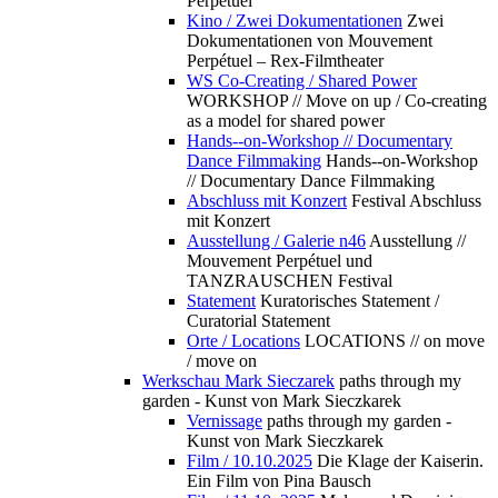
Perpétuel
Kino / Zwei Dokumentationen
Zwei
Dokumentationen von Mouvement
Perpétuel – Rex-Filmtheater
WS Co-Creating / Shared Power
WORKSHOP // Move on up / Co-creating
as a model for shared power
Hands--on-Workshop // Documentary
Dance Filmmaking
Hands--on-Workshop
// Documentary Dance Filmmaking
Abschluss mit Konzert
Festival Abschluss
mit Konzert
Ausstellung / Galerie n46
Ausstellung //
Mouvement Perpétuel und
TANZRAUSCHEN Festival
Statement
Kuratorisches Statement /
Curatorial Statement
Orte / Locations
LOCATIONS // on move
/ move on
Werkschau Mark Sieczarek
paths through my
garden - Kunst von Mark Sieczkarek
Vernissage
paths through my garden -
Kunst von Mark Sieczkarek
Film / 10.10.2025
Die Klage der Kaiserin.
Ein Film von Pina Bausch