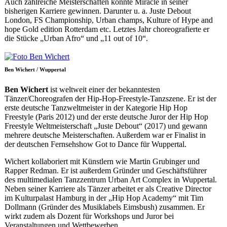
Auch zahlreiche Meisterschaften konnte Miracle in seiner
bisherigen Karriere gewinnen. Darunter u. a. Juste Debout
London, FS Championship, Urban champs, Kulture of Hype and
hope Gold edition Rotterdam etc. Letztes Jahr choreografierte er
die Stücke „Urban Afro“ und „11 out of 10“.
Ben Wichert / Wuppertal
Ben Wichert
ist weltweit einer der bekanntesten
Tänzer/Choreografen der Hip-Hop-Freestyle-Tanzszene. Er ist der
erste deutsche Tanzweltmeister in der Kategorie Hip Hop
Freestyle (Paris 2012) und der erste deutsche Juror der Hip Hop
Freestyle Weltmeisterschaft „Juste Debout“ (2017) und gewann
mehrere deutsche Meisterschaften. Außerdem war er Finalist in
der deutschen Fernsehshow Got to Dance für Wuppertal.
Wichert kollaboriert mit Künstlern wie Martin Grubinger und
Rapper Redman. Er ist außerdem Gründer und Geschäftsführer
des multimedialen Tanzzentrum Urban Art Complex in Wuppertal.
Neben seiner Karriere als Tänzer arbeitet er als Creative Director
im Kulturpalast Hamburg in der „Hip Hop Academy“ mit Tim
Dollmann (Gründer des Musiklabels Eimsbush) zusammen. Er
wirkt zudem als Dozent für Workshops und Juror bei
Veranstaltungen und Wettbewerben.