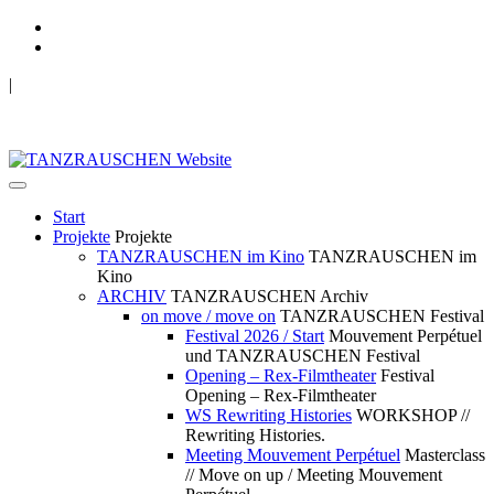
|
TANZRAUSCHEN Wuppertal
we live future now
Start
Projekte
Projekte
TANZRAUSCHEN im Kino
TANZRAUSCHEN im
Kino
ARCHIV
TANZRAUSCHEN Archiv
on move / move on
TANZRAUSCHEN Festival
Festival 2026 / Start
Mouvement Perpétuel
und TANZRAUSCHEN Festival
Opening – Rex-Filmtheater
Festival
Opening – Rex-Filmtheater
WS Rewriting Histories
WORKSHOP //
Rewriting Histories.
Meeting Mouvement Perpétuel
Masterclass
// Move on up / Meeting Mouvement