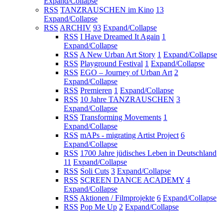
Expand/Collapse
RSS
TANZRAUSCHEN im Kino
13
Expand/Collapse
RSS
ARCHIV
93
Expand/Collapse
RSS
I Have Dreamed It Again
1
Expand/Collapse
RSS
A New Urban Art Story
1
Expand/Collapse
RSS
Playground Festival
1
Expand/Collapse
RSS
EGO – Journey of Urban Art
2
Expand/Collapse
RSS
Premieren
1
Expand/Collapse
RSS
10 Jahre TANZRAUSCHEN
3
Expand/Collapse
RSS
Transforming Movements
1
Expand/Collapse
RSS
mAPs - migrating Artist Project
6
Expand/Collapse
RSS
1700 Jahre jüdisches Leben in Deutschland
11
Expand/Collapse
RSS
Soli Cuts
3
Expand/Collapse
RSS
SCREEN DANCE ACADEMY
4
Expand/Collapse
RSS
Aktionen / Filmprojekte
6
Expand/Collapse
RSS
Pop Me Up
2
Expand/Collapse