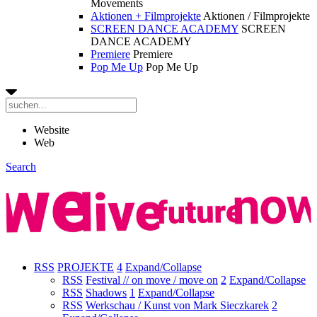
Movements
Aktionen + Filmprojekte
Aktionen / Filmprojekte
SCREEN DANCE ACADEMY
SCREEN
DANCE ACADEMY
Premiere
Premiere
Pop Me Up
Pop Me Up
Website
Web
Search
RSS
PROJEKTE
4
Expand/Collapse
RSS
Festival // on move / move on
2
Expand/Collapse
RSS
Shadows
1
Expand/Collapse
RSS
Werkschau / Kunst von Mark Sieczkarek
2