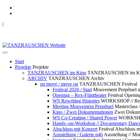
|
TANZRAUSCHEN Wuppertal
we live future now
Start
Projekte
Projekte
TANZRAUSCHEN im Kino
TANZRAUSCHEN im K
ARCHIV
TANZRAUSCHEN Archiv
on move / move on
TANZRAUSCHEN Festival
Festival 2026 / Start
Mouvement Perpétue
Opening – Rex-Filmtheater
Festival Openin
WS Rewriting Histories
WORKSHOP // Rewri
Meeting Mouvement Perpétuel
Masterclass
Kino / Zwei Dokumentationen
Zwei Dokume
WS Co-Creating / Shared Power
WORKSHOP 
Hands--on-Workshop // Documentary Danc
Abschluss mit Konzert
Festival Abschluss m
Ausstellung / Galerie n46
Ausstellung // 