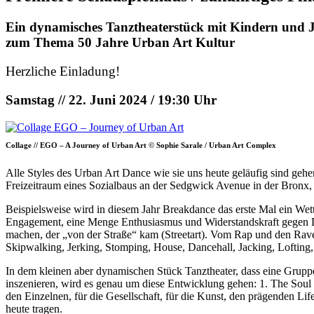
Ein dynamisches Tanztheaterstück mit Kindern und 
zum Thema 50 Jahre Urban Art Kultur
Herzliche Einladung!
Samstag // 22. Juni 2024 / 19:30 Uhr
Collage // EGO – A Journey of Urban Art © Sophie Sarale / Urban Art Complex
Alle Styles des Urban Art Dance wie sie uns heute geläufig sind geh
Freizeitraum eines Sozialbaus an der Sedgwick Avenue in der Bronx, 
Beispielsweise wird in diesem Jahr Breakdance das erste Mal ein Wet
Engagement, eine Menge Enthusiasmus und Widerstandskraft gegen Di
machen, der „von der Straße“ kam (Streetart). Vom Rap und den Rave
Skipwalking, Jerking, Stomping, House, Dancehall, Jacking, Lofting
In dem kleinen aber dynamischen Stück Tanztheater, dass eine Gru
inszenieren, wird es genau um diese Entwicklung gehen: 1. The Soul 
den Einzelnen, für die Gesellschaft, für die Kunst, den prägenden Li
heute tragen.