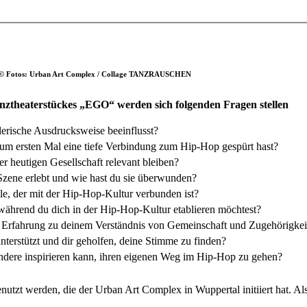
rt © Fotos: Urban Art Complex / Collage TANZRAUSCHEN
nztheaterstückes „EGO“ werden sich folgenden Fragen stellen
lerische Ausdrucksweise beeinflusst?
um ersten Mal eine tiefe Verbindung zum Hip-Hop gespürt hast?
r heutigen Gesellschaft relevant bleiben?
zene erlebt und wie hast du sie überwunden?
le, der mit der Hip-Hop-Kultur verbunden ist?
 während du dich in der Hip-Hop-Kultur etablieren möchtest?
se Erfahrung zu deinem Verständnis von Gemeinschaft und Zugehörigkei
terstützt und dir geholfen, deine Stimme zu finden?
ndere inspirieren kann, ihren eigenen Weg im Hip-Hop zu gehen?
zt werden, die der Urban Art Complex in Wuppertal initiiert hat. Als