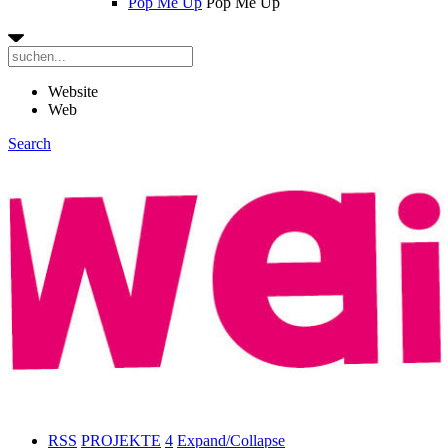
Pop Me Up
Pop Me Up
Website
Web
Search
RSS
PROJEKTE
4
Expand/Collapse