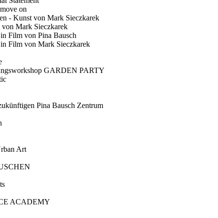
ial Statement
 move on
en - Kunst von Mark Sieczkarek
t von Mark Sieczkarek
Ein Film von Pina Bausch
in Film von Mark Sieczkarek
e
gungsworkshop GARDEN PARTY
ic
künftigen Pina Bausch Zentrum
n
rban Art
AUSCHEN
ts
CE ACADEMY