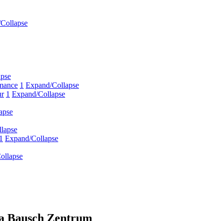
Collapse
apse
mance
1
Expand/Collapse
ur
1
Expand/Collapse
apse
lapse
1
Expand/Collapse
ollapse
na Bausch Zentrum