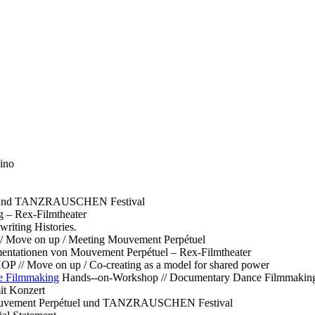
ino
l und TANZRAUSCHEN Festival
g – Rex-Filmtheater
ting Histories.
 // Move on up / Meeting Mouvement Perpétuel
ntationen von Mouvement Perpétuel – Rex-Filmtheater
// Move on up / Co-creating as a model for shared power
e Filmmaking
Hands--on-Workshop // Documentary Dance Filmmakin
it Konzert
Mouvement Perpétuel und TANZRAUSCHEN Festival