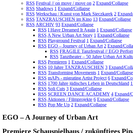
RSS
Festival // on move / move on
2
Expand/Collapse
RSS
Shadows
1
Expand/Collapse
RSS
Werkschau / Kunst von Mark Sieczkarek
2
Expand/
RSS
TANZRAUSCHEN im Kino
13
Expand/Collapse
RSS
ARCHIV
93
Expand/Collapse
RSS
I Have Dreamed It Again
1
Expand/Collapse
RSS
A New Urban Art Story
1
Expand/Collapse
RSS
Playground Festival
1
Expand/Collapse
RSS
EGO – Journey of Urban Art
2
Expand/Coll
RSS
FRAGILE Tanzfestival // EGO Perfor
RSS
Tanztheater – 50 Jahre Urban Art Kult
RSS
Premieren
1
Expand/Collapse
RSS
10 Jahre TANZRAUSCHEN
3
Expand/Coll
RSS
Transforming Movements
1
Expand/Collapse
RSS
mAPs - migrating Artist Project
6
Expand/Col
RSS
1700 Jahre jüdisches Leben in Deutschland
1
RSS
Soli Cuts
3
Expand/Collapse
RSS
SCREEN DANCE ACADEMY
4
Expand/C
RSS
Aktionen / Filmprojekte
6
Expand/Collapse
RSS
Pop Me Up
2
Expand/Collapse
EGO – A Journey of Urban Art
Premiere Schauspielhaus / zukünftiges Pi