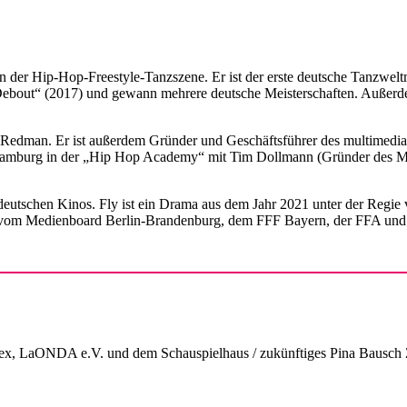
n der Hip-Hop-Freestyle-Tanzszene. Er ist der erste deutsche Tanzwelt
e Debout“ (2017) und gewann mehrere deutsche Meisterschaften. Außerd
r Redman. Er ist außerdem Gründer und Geschäftsführer des multimed
last Hamburg in der „Hip Hop Academy“ mit Tim Dollmann (Gründer des 
 deutschen Kinos. Fly ist ein Drama aus dem Jahr 2021 unter der Regie 
lm vom Medienboard Berlin-Brandenburg, dem FFF Bayern, der FFA un
 LaONDA e.V. und dem Schauspielhaus / zukünftiges Pina Bausch 