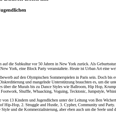
Jugendlichen
en auf die Subkultur vor 50 Jahren in New York zurück. Als Geburtsstu
New York, eine Block Party veranstaltete. Heute ist Urban Art eine w
tbewerb auf den Olympischen Sommerspielen in Paris sein. Doch bis es
skreditierung und mangelnde Unterstützung brauchten es, um die unte
s über die Murals bis zu Dance Styles wie Ballroom, Hip Hop, Krump,
, Footwork, Shuffle, Whaacking, Voguing, Tecktonic, Jumpstyle, Whini
ppe von 13 Kindern und Jugendlichen unter der Leitung von Ben Wich
of Hip-Hop, 2. Struggle and Hustle, 3. Cypher, Community und Party. 
fe Style und die Kommerzialisierung, aber eben auch um die Seele und 