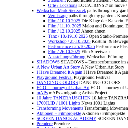
Statement
Kuratorisches Statement / Curator
Orte / Locations
LOCATIONS // on move /
Werkschau Mark Sieczarek
paths through my gard
Vernissage
paths through my garden - Kuns
Film / 10.10.2025
Die Klage der Kaiserin. 
Film / 11.10. 2025
Malou and Dominique. E
Film / 12.10.2025
Ahnen ahnen
Tanz / 18./19.10.2025
Open Studio-Premier
Workshop / 25.10.2025
Kostüm- & Bewe
Performance / 25.10.2025
Performance Plast
Film / 26.10.2025
Film Streetwear
Ausstellungsführung
Werkschau Führung
SHADOWS
SHADOWS – Tanzperformance im zu
A New Urban Art Story
A New Urban Art Story
I Have Dreamed It Again
I Have Dreamed It Agai
Playground Festival
Playground Festival
DANCING COLORS
DANCING COLORS
EGO – Journey of Urban Art
EGO – Journey of U
mAPs
mAPs - migrating Artists Project
10 Jahre TANZRAUSCHEN
10 Jahre TANZR
1700JLID / 1001 Lights
News 1001 Lights
Transforming Movements
Transforming Movemen
Aktionen + Filmprojekte
Aktionen / Filmprojekte
SCREEN DANCE ACADEMY
SCREEN DAN
Premiere
Premiere