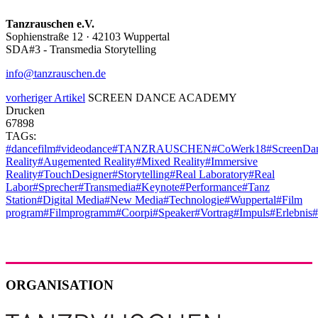
Tanzrauschen e.V.
Sophienstraße 12 · 42103 Wuppertal
SDA#3 - Transmedia Storytelling
info@tanzrauschen.de
vorheriger Artikel
SCREEN DANCE ACADEMY
Drucken
67898
TAGs:
#dancefilm
#videodance
#TANZRAUSCHEN
#CoWerk18
#ScreenDa
Reality
#Augemented Reality
#Mixed Reality
#Immersive
Reality
#TouchDesigner
#Storytelling
#Real Laboratory
#Real
Labor
#Sprecher
#Transmedia
#Keynote
#Performance
#Tanz
Station
#Digital Media
#New Media
#Technologie
#Wuppertal
#Film
program
#Filmprogramm
#Coorpi
#Speaker
#Vortrag
#Impuls
#Erlebnis
#
ORGANISATION