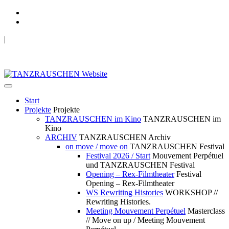
|
TANZRAUSCHEN Wuppertal
we live future now
Start
Projekte
Projekte
TANZRAUSCHEN im Kino
TANZRAUSCHEN im
Kino
ARCHIV
TANZRAUSCHEN Archiv
on move / move on
TANZRAUSCHEN Festival
Festival 2026 / Start
Mouvement Perpétuel
und TANZRAUSCHEN Festival
Opening – Rex-Filmtheater
Festival
Opening – Rex-Filmtheater
WS Rewriting Histories
WORKSHOP //
Rewriting Histories.
Meeting Mouvement Perpétuel
Masterclass
// Move on up / Meeting Mouvement