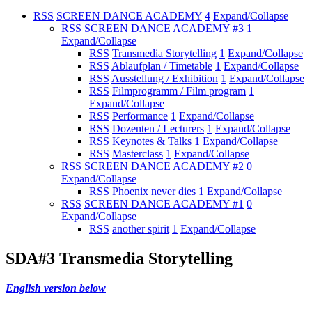
RSS
SCREEN DANCE ACADEMY
4
Expand/Collapse
RSS
SCREEN DANCE ACADEMY #3
1
Expand/Collapse
RSS
Transmedia Storytelling
1
Expand/Collapse
RSS
Ablaufplan / Timetable
1
Expand/Collapse
RSS
Ausstellung / Exhibition
1
Expand/Collapse
RSS
Filmprogramm / Film program
1
Expand/Collapse
RSS
Performance
1
Expand/Collapse
RSS
Dozenten / Lecturers
1
Expand/Collapse
RSS
Keynotes & Talks
1
Expand/Collapse
RSS
Masterclass
1
Expand/Collapse
RSS
SCREEN DANCE ACADEMY #2
0
Expand/Collapse
RSS
Phoenix never dies
1
Expand/Collapse
RSS
SCREEN DANCE ACADEMY #1
0
Expand/Collapse
RSS
another spirit
1
Expand/Collapse
SDA#3 Transmedia Storytelling
English version below