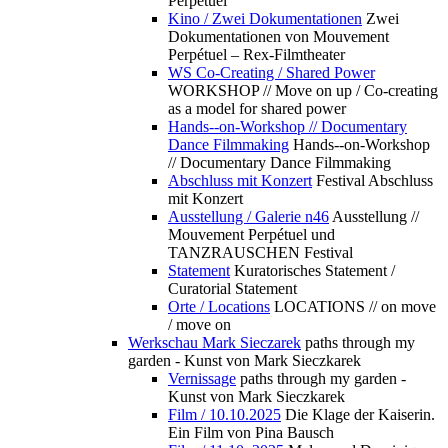
Perpétuel
Kino / Zwei Dokumentationen
Zwei
Dokumentationen von Mouvement
Perpétuel – Rex-Filmtheater
WS Co-Creating / Shared Power
WORKSHOP // Move on up / Co-creating
as a model for shared power
Hands--on-Workshop // Documentary
Dance Filmmaking
Hands--on-Workshop
// Documentary Dance Filmmaking
Abschluss mit Konzert
Festival Abschluss
mit Konzert
Ausstellung / Galerie n46
Ausstellung //
Mouvement Perpétuel und
TANZRAUSCHEN Festival
Statement
Kuratorisches Statement /
Curatorial Statement
Orte / Locations
LOCATIONS // on move
/ move on
Werkschau Mark Sieczarek
paths through my
garden - Kunst von Mark Sieczkarek
Vernissage
paths through my garden -
Kunst von Mark Sieczkarek
Film / 10.10.2025
Die Klage der Kaiserin.
Ein Film von Pina Bausch