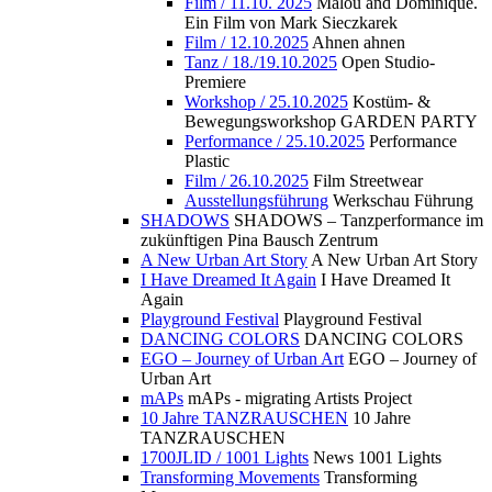
Film / 11.10. 2025
Malou and Dominique.
Ein Film von Mark Sieczkarek
Film / 12.10.2025
Ahnen ahnen
Tanz / 18./19.10.2025
Open Studio-
Premiere
Workshop / 25.10.2025
Kostüm- &
Bewegungsworkshop GARDEN PARTY
Performance / 25.10.2025
Performance
Plastic
Film / 26.10.2025
Film Streetwear
Ausstellungsführung
Werkschau Führung
SHADOWS
SHADOWS – Tanzperformance im
zukünftigen Pina Bausch Zentrum
A New Urban Art Story
A New Urban Art Story
I Have Dreamed It Again
I Have Dreamed It
Again
Playground Festival
Playground Festival
DANCING COLORS
DANCING COLORS
EGO – Journey of Urban Art
EGO – Journey of
Urban Art
mAPs
mAPs - migrating Artists Project
10 Jahre TANZRAUSCHEN
10 Jahre
TANZRAUSCHEN
1700JLID / 1001 Lights
News 1001 Lights
Transforming Movements
Transforming