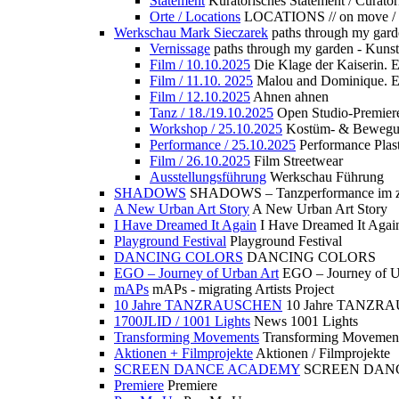
Statement
Kuratorisches Statement / Curator
Orte / Locations
LOCATIONS // on move /
Werkschau Mark Sieczarek
paths through my gard
Vernissage
paths through my garden - Kuns
Film / 10.10.2025
Die Klage der Kaiserin. 
Film / 11.10. 2025
Malou and Dominique. E
Film / 12.10.2025
Ahnen ahnen
Tanz / 18./19.10.2025
Open Studio-Premier
Workshop / 25.10.2025
Kostüm- & Bewe
Performance / 25.10.2025
Performance Plast
Film / 26.10.2025
Film Streetwear
Ausstellungsführung
Werkschau Führung
SHADOWS
SHADOWS – Tanzperformance im zu
A New Urban Art Story
A New Urban Art Story
I Have Dreamed It Again
I Have Dreamed It Agai
Playground Festival
Playground Festival
DANCING COLORS
DANCING COLORS
EGO – Journey of Urban Art
EGO – Journey of U
mAPs
mAPs - migrating Artists Project
10 Jahre TANZRAUSCHEN
10 Jahre TANZR
1700JLID / 1001 Lights
News 1001 Lights
Transforming Movements
Transforming Movemen
Aktionen + Filmprojekte
Aktionen / Filmprojekte
SCREEN DANCE ACADEMY
SCREEN DAN
Premiere
Premiere