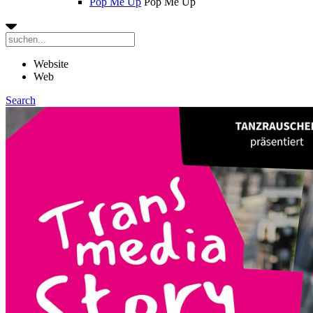
Pop Me Up
Pop Me Up
Website
Web
Search