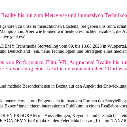
d Reality bis hin zum Metaverse und immersiven Technike
nd gehören zu unserer menschlichen Existenz. Sie geben uns Sinn, scha
Manipulation. Aber wie können wir heute Geschichten erzählen, die Aus
tive geht es?
smedia Storytelling vom 09. bis 13.08.2023 in Wuppertal, laden
und Deutschland - ein, neue Technologien und Strategien eines medienu
en von Performance, Film, VR, Augmented Reality bis hin 
die Entwicklung einer Geschichte voranzutreiben? Und was
n und mediale Besonderheiten in Bezug auf den Aspekt der Entwicklung 
ien kennenzulernen, um Fragen nach innovativen Formen des Storytellin
das Expert*innen einem interessierten Publikum in einem Reallabor vorst
iches OPEN PROGRAM mit Ausstellungen, Keynotes und Gesprächen, e
CE ACADEMY ist Auftakt zu den Feierlichkeiten zu „10 Jahre TANZ