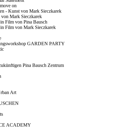
ial Statement
 move on
en - Kunst von Mark Sieczkarek
t von Mark Sieczkarek
Ein Film von Pina Bausch
in Film von Mark Sieczkarek
e
gungsworkshop GARDEN PARTY
ic
künftigen Pina Bausch Zentrum
n
rban Art
AUSCHEN
ts
CE ACADEMY