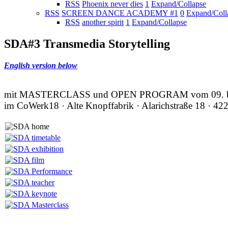
RSS
Phoenix never dies
1
Expand/Collapse
RSS
SCREEN DANCE ACADEMY #1
0
Expand/Coll
RSS
another spirit
1
Expand/Collapse
SDA#3 Transmedia Storytelling
English version below
mit MASTERCLASS und OPEN PROGRAM vom 09. bis
im CoWerk18 · Alte Knopffabrik · Alarichstraße 18 · 42