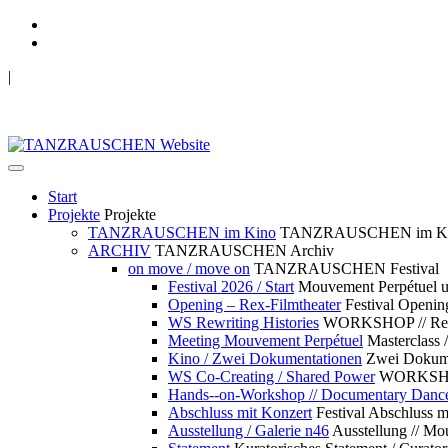
|
TANZRAUSCHEN Wuppertal
we live future now
Start
Projekte
Projekte
TANZRAUSCHEN im Kino
TANZRAUSCHEN im K
ARCHIV
TANZRAUSCHEN Archiv
on move / move on
TANZRAUSCHEN Festival
Festival 2026 / Start
Mouvement Perpétue
Opening – Rex-Filmtheater
Festival Openin
WS Rewriting Histories
WORKSHOP // Rewri
Meeting Mouvement Perpétuel
Masterclass
Kino / Zwei Dokumentationen
Zwei Dokume
WS Co-Creating / Shared Power
WORKSHOP 
Hands--on-Workshop // Documentary Danc
Abschluss mit Konzert
Festival Abschluss m
Ausstellung / Galerie n46
Ausstellung // 