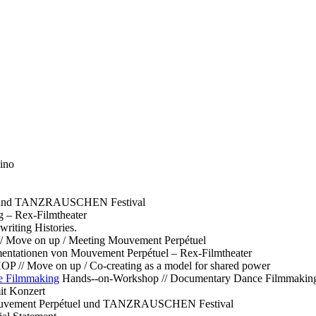
ino
l und TANZRAUSCHEN Festival
g – Rex-Filmtheater
ting Histories.
 // Move on up / Meeting Mouvement Perpétuel
ntationen von Mouvement Perpétuel – Rex-Filmtheater
// Move on up / Co-creating as a model for shared power
e Filmmaking
Hands--on-Workshop // Documentary Dance Filmmakin
it Konzert
Mouvement Perpétuel und TANZRAUSCHEN Festival