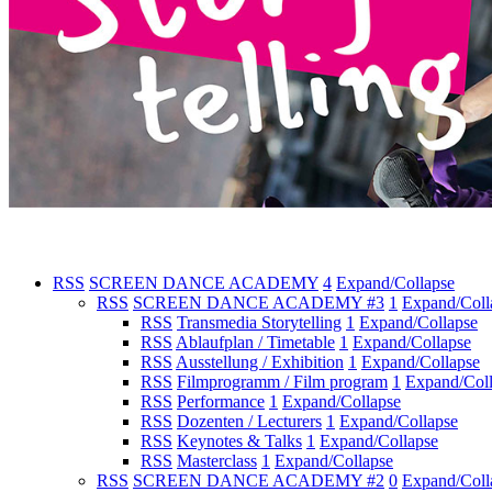
RSS
SCREEN DANCE ACADEMY
4
Expand/Collapse
RSS
SCREEN DANCE ACADEMY #3
1
Expand/Coll
RSS
Transmedia Storytelling
1
Expand/Collapse
RSS
Ablaufplan / Timetable
1
Expand/Collapse
RSS
Ausstellung / Exhibition
1
Expand/Collapse
RSS
Filmprogramm / Film program
1
Expand/Col
RSS
Performance
1
Expand/Collapse
RSS
Dozenten / Lecturers
1
Expand/Collapse
RSS
Keynotes & Talks
1
Expand/Collapse
RSS
Masterclass
1
Expand/Collapse
RSS
SCREEN DANCE ACADEMY #2
0
Expand/Coll