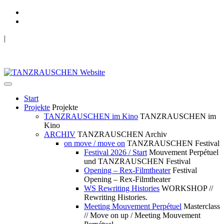
|
TANZRAUSCHEN Wuppertal
we live future now
Start
Projekte
Projekte
TANZRAUSCHEN im Kino
TANZRAUSCHEN im
Kino
ARCHIV
TANZRAUSCHEN Archiv
on move / move on
TANZRAUSCHEN Festival
Festival 2026 / Start
Mouvement Perpétuel
und TANZRAUSCHEN Festival
Opening – Rex-Filmtheater
Festival
Opening – Rex-Filmtheater
WS Rewriting Histories
WORKSHOP //
Rewriting Histories.
Meeting Mouvement Perpétuel
Masterclass
// Move on up / Meeting Mouvement