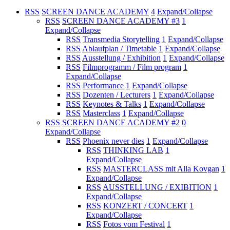
RSS
SCREEN DANCE ACADEMY
4
Expand/Collapse
RSS
SCREEN DANCE ACADEMY #3
1
Expand/Collapse
RSS
Transmedia Storytelling
1
Expand/Collapse
RSS
Ablaufplan / Timetable
1
Expand/Collapse
RSS
Ausstellung / Exhibition
1
Expand/Collapse
RSS
Filmprogramm / Film program
1
Expand/Collapse
RSS
Performance
1
Expand/Collapse
RSS
Dozenten / Lecturers
1
Expand/Collapse
RSS
Keynotes & Talks
1
Expand/Collapse
RSS
Masterclass
1
Expand/Collapse
RSS
SCREEN DANCE ACADEMY #2
0
Expand/Collapse
RSS
Phoenix never dies
1
Expand/Collapse
RSS
THINKING LAB
1
Expand/Collapse
RSS
MASTERCLASS mit Alla Kovgan
1
Expand/Collapse
RSS
AUSSTELLUNG / EXIBITION
1
Expand/Collapse
RSS
KONZERT / CONCERT
1
Expand/Collapse
RSS
Fotos vom Festival
1