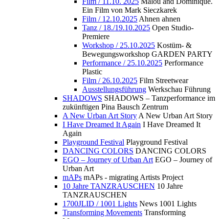
Film / 11.10. 2025
Malou and Dominique.
Ein Film von Mark Sieczkarek
Film / 12.10.2025
Ahnen ahnen
Tanz / 18./19.10.2025
Open Studio-
Premiere
Workshop / 25.10.2025
Kostüm- &
Bewegungsworkshop GARDEN PARTY
Performance / 25.10.2025
Performance
Plastic
Film / 26.10.2025
Film Streetwear
Ausstellungsführung
Werkschau Führung
SHADOWS
SHADOWS – Tanzperformance im
zukünftigen Pina Bausch Zentrum
A New Urban Art Story
A New Urban Art Story
I Have Dreamed It Again
I Have Dreamed It
Again
Playground Festival
Playground Festival
DANCING COLORS
DANCING COLORS
EGO – Journey of Urban Art
EGO – Journey of
Urban Art
mAPs
mAPs - migrating Artists Project
10 Jahre TANZRAUSCHEN
10 Jahre
TANZRAUSCHEN
1700JLID / 1001 Lights
News 1001 Lights
Transforming Movements
Transforming