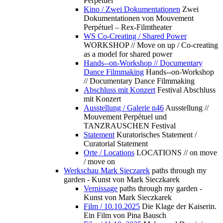
Perpétuel
Kino / Zwei Dokumentationen
Zwei
Dokumentationen von Mouvement
Perpétuel – Rex-Filmtheater
WS Co-Creating / Shared Power
WORKSHOP // Move on up / Co-creating
as a model for shared power
Hands--on-Workshop // Documentary
Dance Filmmaking
Hands--on-Workshop
// Documentary Dance Filmmaking
Abschluss mit Konzert
Festival Abschluss
mit Konzert
Ausstellung / Galerie n46
Ausstellung //
Mouvement Perpétuel und
TANZRAUSCHEN Festival
Statement
Kuratorisches Statement /
Curatorial Statement
Orte / Locations
LOCATIONS // on move
/ move on
Werkschau Mark Sieczarek
paths through my
garden - Kunst von Mark Sieczkarek
Vernissage
paths through my garden -
Kunst von Mark Sieczkarek
Film / 10.10.2025
Die Klage der Kaiserin.
Ein Film von Pina Bausch