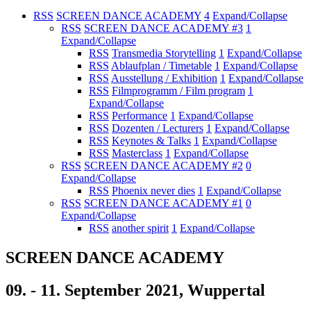
RSS
SCREEN DANCE ACADEMY
4
Expand/Collapse
RSS
SCREEN DANCE ACADEMY #3
1
Expand/Collapse
RSS
Transmedia Storytelling
1
Expand/Collapse
RSS
Ablaufplan / Timetable
1
Expand/Collapse
RSS
Ausstellung / Exhibition
1
Expand/Collapse
RSS
Filmprogramm / Film program
1
Expand/Collapse
RSS
Performance
1
Expand/Collapse
RSS
Dozenten / Lecturers
1
Expand/Collapse
RSS
Keynotes & Talks
1
Expand/Collapse
RSS
Masterclass
1
Expand/Collapse
RSS
SCREEN DANCE ACADEMY #2
0
Expand/Collapse
RSS
Phoenix never dies
1
Expand/Collapse
RSS
SCREEN DANCE ACADEMY #1
0
Expand/Collapse
RSS
another spirit
1
Expand/Collapse
SCREEN DANCE ACADEMY
09. - 11. September 2021, Wuppertal