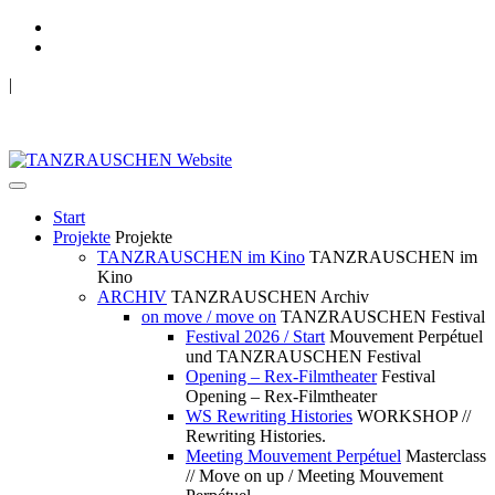
|
TANZRAUSCHEN Wuppertal
we live future now
Start
Projekte
Projekte
TANZRAUSCHEN im Kino
TANZRAUSCHEN im
Kino
ARCHIV
TANZRAUSCHEN Archiv
on move / move on
TANZRAUSCHEN Festival
Festival 2026 / Start
Mouvement Perpétuel
und TANZRAUSCHEN Festival
Opening – Rex-Filmtheater
Festival
Opening – Rex-Filmtheater
WS Rewriting Histories
WORKSHOP //
Rewriting Histories.
Meeting Mouvement Perpétuel
Masterclass
// Move on up / Meeting Mouvement