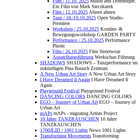
Film / 11.10. 2025
Malou and Dominique.
Ein Film von Mark Sieczkarek
Film / 12.10.2025
Ahnen ahnen
Tanz / 18./19.10.2025
Open Studio-
Premiere
Workshop / 25.10.2025
Kostüm- &
Bewegungsworkshop GARDEN PARTY
Performance / 25.10.2025
Performance
Plastic
Film / 26.10.2025
Film Streetwear
Ausstellungsführung
Werkschau Führung
SHADOWS
SHADOWS – Tanzperformance im
zukünftigen Pina Bausch Zentrum
A New Urban Art Story
A New Urban Art Story
I Have Dreamed It Again
I Have Dreamed It
Again
Playground Festival
Playground Festival
DANCING COLORS
DANCING COLORS
EGO – Journey of Urban Art
EGO – Journey of
Urban Art
mAPs
mAPs - migrating Artists Project
10 Jahre TANZRAUSCHEN
10 Jahre
TANZRAUSCHEN
1700JLID / 1001 Lights
News 1001 Lights
Transforming Movements
Transforming