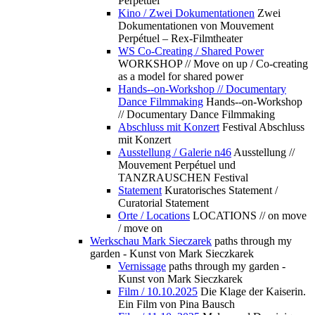
Perpétuel
Kino / Zwei Dokumentationen
Zwei
Dokumentationen von Mouvement
Perpétuel – Rex-Filmtheater
WS Co-Creating / Shared Power
WORKSHOP // Move on up / Co-creating
as a model for shared power
Hands--on-Workshop // Documentary
Dance Filmmaking
Hands--on-Workshop
// Documentary Dance Filmmaking
Abschluss mit Konzert
Festival Abschluss
mit Konzert
Ausstellung / Galerie n46
Ausstellung //
Mouvement Perpétuel und
TANZRAUSCHEN Festival
Statement
Kuratorisches Statement /
Curatorial Statement
Orte / Locations
LOCATIONS // on move
/ move on
Werkschau Mark Sieczarek
paths through my
garden - Kunst von Mark Sieczkarek
Vernissage
paths through my garden -
Kunst von Mark Sieczkarek
Film / 10.10.2025
Die Klage der Kaiserin.
Ein Film von Pina Bausch