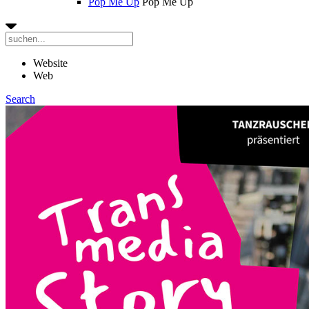
Pop Me Up
Pop Me Up
Website
Web
Search