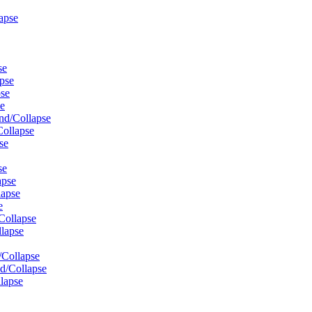
apse
se
pse
se
e
nd/Collapse
ollapse
se
se
apse
lapse
e
Collapse
lapse
Collapse
d/Collapse
lapse