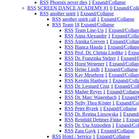
RSS
Phoenix never dies
1
Expand/Collapse
RSS
SCREEN DANCE ACADEMY #1
0
Expand/Coll
RSS
another spirit
1
Expand/Collapse
RSS
another spirit call
1
Expand/Collapse
RSS
Team
18
Expand/Collapse
RSS
Team Line-Up
1
Expand/Collap
RSS
Anna Alexandre
1
Expand/Colla
RSS
Annika Greven
1
Expand/Collap
RSS
Bianca Hauda
1
Expand/Collaps
RSS
Prof. Dr. Christa Liedtke
1
Expa
RSS
Dr. Franziska Stelzer
1
Expand/C
RSS
Horst Wegener
1
Expand/Collap
RSS
Helge Lindh
1
Expand/Collapse
RSS
Kay Meseberg
1
Expand/Collap
RSS
Kerstin Hanburg
1
Expand/Coll
RSS
Dr. Leonard Cruz
1
Expand/Col
RSS
Madge Reyes
1
Expand/Collaps
RSS
Dr. Marc Wagenbach
1
Expand/
RSS
Nelly Thea Köster
1
Expand/Col
RSS
Peter Ryzek
1
Expand/Collapse
RSS
Dr. Regina Lissowska
1
Expand/
RSS
Reinhild Dettmer-Finke
1
Expan
RSS
Dr. Uta Atzpodien
1
Expand/Col
RSS
Zara Gayk
1
Expand/Collapse
RSS
Hotel / Service
1
Expand/Collapse