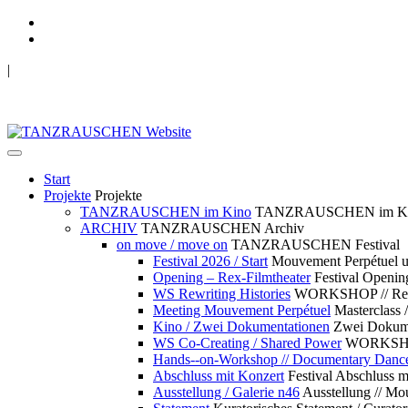
|
TANZRAUSCHEN Wuppertal
we live future now
Start
Projekte
Projekte
TANZRAUSCHEN im Kino
TANZRAUSCHEN im K
ARCHIV
TANZRAUSCHEN Archiv
on move / move on
TANZRAUSCHEN Festival
Festival 2026 / Start
Mouvement Perpétue
Opening – Rex-Filmtheater
Festival Openin
WS Rewriting Histories
WORKSHOP // Rewri
Meeting Mouvement Perpétuel
Masterclass
Kino / Zwei Dokumentationen
Zwei Dokume
WS Co-Creating / Shared Power
WORKSHOP 
Hands--on-Workshop // Documentary Danc
Abschluss mit Konzert
Festival Abschluss m
Ausstellung / Galerie n46
Ausstellung // 