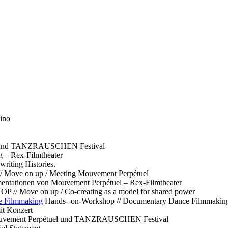
ino
l und TANZRAUSCHEN Festival
g – Rex-Filmtheater
ting Histories.
 // Move on up / Meeting Mouvement Perpétuel
ntationen von Mouvement Perpétuel – Rex-Filmtheater
// Move on up / Co-creating as a model for shared power
e Filmmaking
Hands--on-Workshop // Documentary Dance Filmmakin
it Konzert
Mouvement Perpétuel und TANZRAUSCHEN Festival