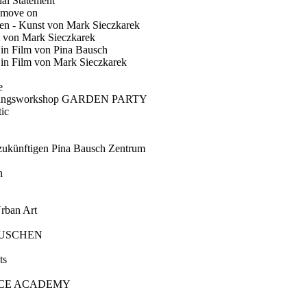
ial Statement
 move on
en - Kunst von Mark Sieczkarek
t von Mark Sieczkarek
Ein Film von Pina Bausch
in Film von Mark Sieczkarek
e
gungsworkshop GARDEN PARTY
ic
künftigen Pina Bausch Zentrum
n
rban Art
AUSCHEN
ts
CE ACADEMY