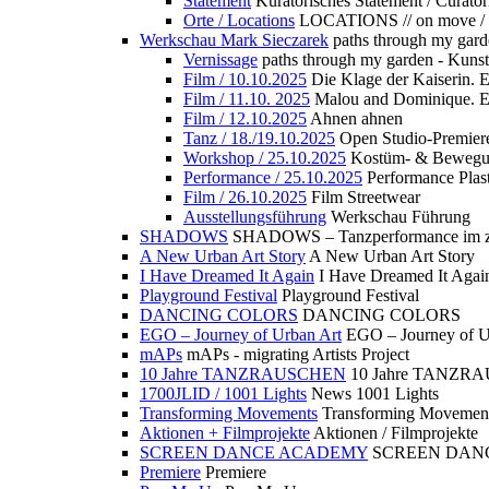
Statement
Kuratorisches Statement / Curator
Orte / Locations
LOCATIONS // on move /
Werkschau Mark Sieczarek
paths through my gard
Vernissage
paths through my garden - Kuns
Film / 10.10.2025
Die Klage der Kaiserin. 
Film / 11.10. 2025
Malou and Dominique. E
Film / 12.10.2025
Ahnen ahnen
Tanz / 18./19.10.2025
Open Studio-Premier
Workshop / 25.10.2025
Kostüm- & Bewe
Performance / 25.10.2025
Performance Plast
Film / 26.10.2025
Film Streetwear
Ausstellungsführung
Werkschau Führung
SHADOWS
SHADOWS – Tanzperformance im zu
A New Urban Art Story
A New Urban Art Story
I Have Dreamed It Again
I Have Dreamed It Agai
Playground Festival
Playground Festival
DANCING COLORS
DANCING COLORS
EGO – Journey of Urban Art
EGO – Journey of U
mAPs
mAPs - migrating Artists Project
10 Jahre TANZRAUSCHEN
10 Jahre TANZR
1700JLID / 1001 Lights
News 1001 Lights
Transforming Movements
Transforming Movemen
Aktionen + Filmprojekte
Aktionen / Filmprojekte
SCREEN DANCE ACADEMY
SCREEN DAN
Premiere
Premiere