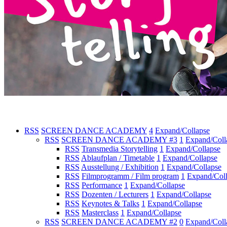
RSS
SCREEN DANCE ACADEMY
4
Expand/Collapse
RSS
SCREEN DANCE ACADEMY #3
1
Expand/Coll
RSS
Transmedia Storytelling
1
Expand/Collapse
RSS
Ablaufplan / Timetable
1
Expand/Collapse
RSS
Ausstellung / Exhibition
1
Expand/Collapse
RSS
Filmprogramm / Film program
1
Expand/Col
RSS
Performance
1
Expand/Collapse
RSS
Dozenten / Lecturers
1
Expand/Collapse
RSS
Keynotes & Talks
1
Expand/Collapse
RSS
Masterclass
1
Expand/Collapse
RSS
SCREEN DANCE ACADEMY #2
0
Expand/Coll