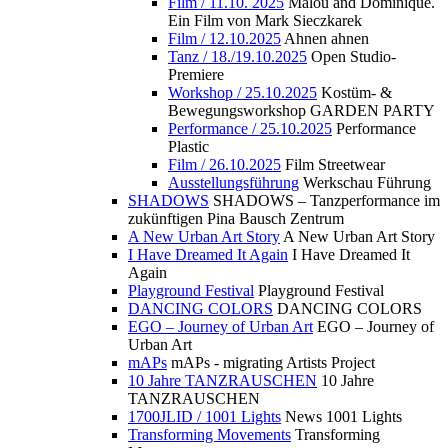
Film / 11.10. 2025
Malou and Dominique.
Ein Film von Mark Sieczkarek
Film / 12.10.2025
Ahnen ahnen
Tanz / 18./19.10.2025
Open Studio-
Premiere
Workshop / 25.10.2025
Kostüm- &
Bewegungsworkshop GARDEN PARTY
Performance / 25.10.2025
Performance
Plastic
Film / 26.10.2025
Film Streetwear
Ausstellungsführung
Werkschau Führung
SHADOWS
SHADOWS – Tanzperformance im
zukünftigen Pina Bausch Zentrum
A New Urban Art Story
A New Urban Art Story
I Have Dreamed It Again
I Have Dreamed It
Again
Playground Festival
Playground Festival
DANCING COLORS
DANCING COLORS
EGO – Journey of Urban Art
EGO – Journey of
Urban Art
mAPs
mAPs - migrating Artists Project
10 Jahre TANZRAUSCHEN
10 Jahre
TANZRAUSCHEN
1700JLID / 1001 Lights
News 1001 Lights
Transforming Movements
Transforming