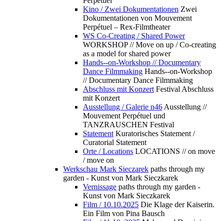
Perpétuel
Kino / Zwei Dokumentationen
Zwei
Dokumentationen von Mouvement
Perpétuel – Rex-Filmtheater
WS Co-Creating / Shared Power
WORKSHOP // Move on up / Co-creating
as a model for shared power
Hands--on-Workshop // Documentary
Dance Filmmaking
Hands--on-Workshop
// Documentary Dance Filmmaking
Abschluss mit Konzert
Festival Abschluss
mit Konzert
Ausstellung / Galerie n46
Ausstellung //
Mouvement Perpétuel und
TANZRAUSCHEN Festival
Statement
Kuratorisches Statement /
Curatorial Statement
Orte / Locations
LOCATIONS // on move
/ move on
Werkschau Mark Sieczarek
paths through my
garden - Kunst von Mark Sieczkarek
Vernissage
paths through my garden -
Kunst von Mark Sieczkarek
Film / 10.10.2025
Die Klage der Kaiserin.
Ein Film von Pina Bausch