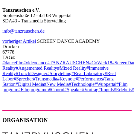
Tanzrauschen e.V.
Sophienstraße 12 · 42103 Wuppertal
SDA#3 - Transmedia Storytelling
info@tanzrauschen.de
vorheriger Artikel
SCREEN DANCE ACADEMY
Drucken
67778
TAGs:
#dancefilm
#videodance
#TANZRAUSCHEN
#CoWerk18
#ScreenDa
Reality
#Augemented Reality
#Mixed Reality
#Immersive
Reality
#TouchDesigner
#Storytelling
#Real Laboratory
#Real
Labor
#Sprecher
#Transmedia
#Keynote
#Performance
#Tanz
Station
#Digital Media
#New Media
#Technologie
#Wuppertal
#Film
program
#Filmprogramm
#Coorpi
#Speaker
#Vortrag
#Impuls
#Erlebnis
#
ORGANISATION