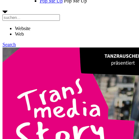
Pop Me Up
Pop Me Up
Website
Web
Search