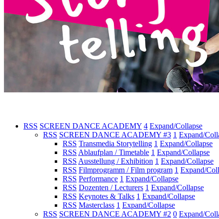
RSS
SCREEN DANCE ACADEMY
4
Expand/Collapse
RSS
SCREEN DANCE ACADEMY #3
1
Expand/Coll
RSS
Transmedia Storytelling
1
Expand/Collapse
RSS
Ablaufplan / Timetable
1
Expand/Collapse
RSS
Ausstellung / Exhibition
1
Expand/Collapse
RSS
Filmprogramm / Film program
1
Expand/Col
RSS
Performance
1
Expand/Collapse
RSS
Dozenten / Lecturers
1
Expand/Collapse
RSS
Keynotes & Talks
1
Expand/Collapse
RSS
Masterclass
1
Expand/Collapse
RSS
SCREEN DANCE ACADEMY #2
0
Expand/Coll