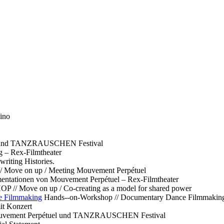
ino
l und TANZRAUSCHEN Festival
g – Rex-Filmtheater
ting Histories.
 // Move on up / Meeting Mouvement Perpétuel
ntationen von Mouvement Perpétuel – Rex-Filmtheater
// Move on up / Co-creating as a model for shared power
e Filmmaking
Hands--on-Workshop // Documentary Dance Filmmakin
it Konzert
Mouvement Perpétuel und TANZRAUSCHEN Festival