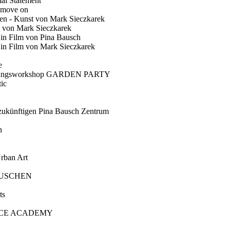
ial Statement
 move on
en - Kunst von Mark Sieczkarek
t von Mark Sieczkarek
Ein Film von Pina Bausch
in Film von Mark Sieczkarek
e
gungsworkshop GARDEN PARTY
ic
künftigen Pina Bausch Zentrum
n
rban Art
AUSCHEN
ts
CE ACADEMY