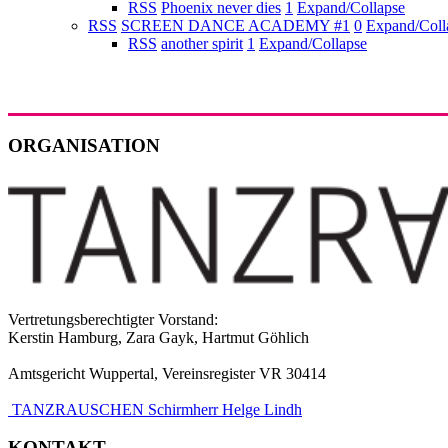
RSS
Phoenix never dies
1
Expand/Collapse
RSS
SCREEN DANCE ACADEMY #1
0
Expand/Coll
RSS
another spirit
1
Expand/Collapse
ORGANISATION
Vertretungsberechtigter Vorstand:
Kerstin Hamburg, Zara Gayk, Hartmut Göhlich
Amtsgericht Wuppertal, Vereinsregister VR 30414
TANZRAUSCHEN Schirmherr Helge Lindh
KONTAKT