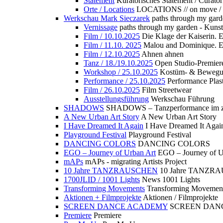
Statement
Kuratorisches Statement / Curator
Orte / Locations
LOCATIONS // on move /
Werkschau Mark Sieczarek
paths through my gard
Vernissage
paths through my garden - Kuns
Film / 10.10.2025
Die Klage der Kaiserin. 
Film / 11.10. 2025
Malou and Dominique. E
Film / 12.10.2025
Ahnen ahnen
Tanz / 18./19.10.2025
Open Studio-Premier
Workshop / 25.10.2025
Kostüm- & Bewe
Performance / 25.10.2025
Performance Plast
Film / 26.10.2025
Film Streetwear
Ausstellungsführung
Werkschau Führung
SHADOWS
SHADOWS – Tanzperformance im zu
A New Urban Art Story
A New Urban Art Story
I Have Dreamed It Again
I Have Dreamed It Agai
Playground Festival
Playground Festival
DANCING COLORS
DANCING COLORS
EGO – Journey of Urban Art
EGO – Journey of U
mAPs
mAPs - migrating Artists Project
10 Jahre TANZRAUSCHEN
10 Jahre TANZR
1700JLID / 1001 Lights
News 1001 Lights
Transforming Movements
Transforming Movemen
Aktionen + Filmprojekte
Aktionen / Filmprojekte
SCREEN DANCE ACADEMY
SCREEN DAN
Premiere
Premiere