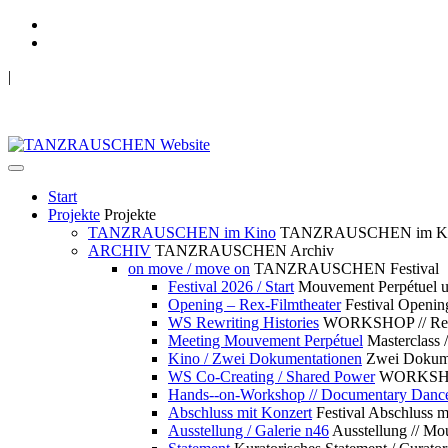
|
TANZRAUSCHEN Wuppertal
we live future now
Start
Projekte
Projekte
TANZRAUSCHEN im Kino
TANZRAUSCHEN im K
ARCHIV
TANZRAUSCHEN Archiv
on move / move on
TANZRAUSCHEN Festival
Festival 2026 / Start
Mouvement Perpétue
Opening – Rex-Filmtheater
Festival Openin
WS Rewriting Histories
WORKSHOP // Rewri
Meeting Mouvement Perpétuel
Masterclass
Kino / Zwei Dokumentationen
Zwei Dokume
WS Co-Creating / Shared Power
WORKSHOP 
Hands--on-Workshop // Documentary Danc
Abschluss mit Konzert
Festival Abschluss m
Ausstellung / Galerie n46
Ausstellung // 