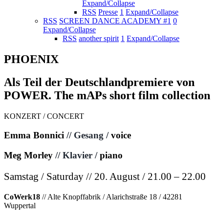
Expand/Collapse
RSS
Presse
1
Expand/Collapse
RSS
SCREEN DANCE ACADEMY #1
0
Expand/Collapse
RSS
another spirit
1
Expand/Collapse
PHOENIX
Als Teil der Deutschlandpremiere von
POWER. The mAPs short film collection
KONZERT / CONCERT
Emma Bonnici
// Gesang /
voice
Meg Morley
// Klavier /
piano
Samstag / Saturday // 20. August / 21.00 – 22.00
CoWerk18
// Alte Knopffabrik / Alarichstraße 18 / 42281
Wuppertal