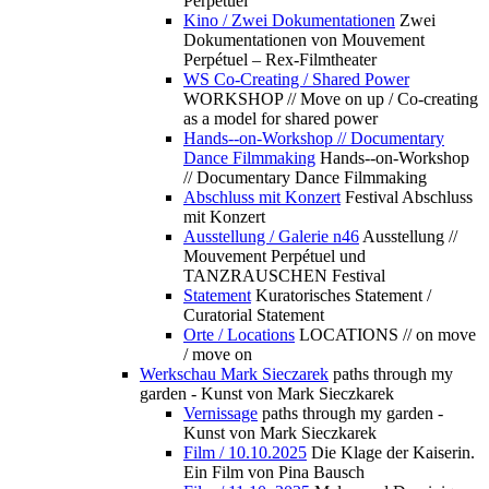
Perpétuel
Kino / Zwei Dokumentationen
Zwei
Dokumentationen von Mouvement
Perpétuel – Rex-Filmtheater
WS Co-Creating / Shared Power
WORKSHOP // Move on up / Co-creating
as a model for shared power
Hands--on-Workshop // Documentary
Dance Filmmaking
Hands--on-Workshop
// Documentary Dance Filmmaking
Abschluss mit Konzert
Festival Abschluss
mit Konzert
Ausstellung / Galerie n46
Ausstellung //
Mouvement Perpétuel und
TANZRAUSCHEN Festival
Statement
Kuratorisches Statement /
Curatorial Statement
Orte / Locations
LOCATIONS // on move
/ move on
Werkschau Mark Sieczarek
paths through my
garden - Kunst von Mark Sieczkarek
Vernissage
paths through my garden -
Kunst von Mark Sieczkarek
Film / 10.10.2025
Die Klage der Kaiserin.
Ein Film von Pina Bausch