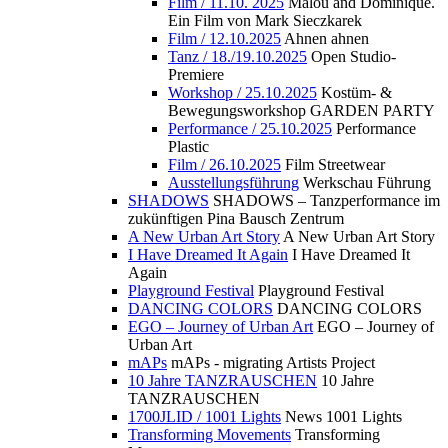
Film / 11.10. 2025
Malou and Dominique.
Ein Film von Mark Sieczkarek
Film / 12.10.2025
Ahnen ahnen
Tanz / 18./19.10.2025
Open Studio-
Premiere
Workshop / 25.10.2025
Kostüm- &
Bewegungsworkshop GARDEN PARTY
Performance / 25.10.2025
Performance
Plastic
Film / 26.10.2025
Film Streetwear
Ausstellungsführung
Werkschau Führung
SHADOWS
SHADOWS – Tanzperformance im
zukünftigen Pina Bausch Zentrum
A New Urban Art Story
A New Urban Art Story
I Have Dreamed It Again
I Have Dreamed It
Again
Playground Festival
Playground Festival
DANCING COLORS
DANCING COLORS
EGO – Journey of Urban Art
EGO – Journey of
Urban Art
mAPs
mAPs - migrating Artists Project
10 Jahre TANZRAUSCHEN
10 Jahre
TANZRAUSCHEN
1700JLID / 1001 Lights
News 1001 Lights
Transforming Movements
Transforming