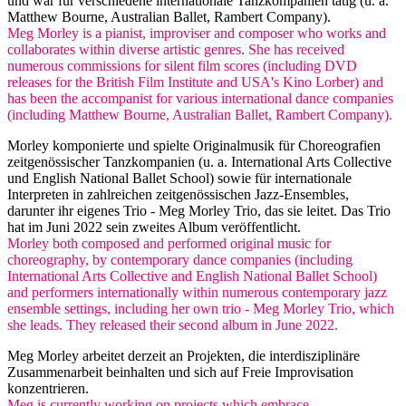
und war für verschiedene internationale Tanzkompanien tätig (u. a.
Matthew Bourne, Australian Ballet, Rambert Company).
Meg Morley is a pianist, improviser and composer who works and
collaborates within diverse artistic genres. She has received
numerous commissions for silent film scores (including DVD
releases for the British Film Institute and USA's Kino Lorber) and
has been the accompanist for various international dance companies
(including Matthew Bourne, Australian Ballet, Rambert Company).
Morley komponierte und spielte Originalmusik für Choreografien
zeitgenössischer Tanzkompanien (u. a. International Arts Collective
und English National Ballet School) sowie für internationale
Interpreten in zahlreichen zeitgenössischen Jazz-Ensembles,
darunter ihr eigenes Trio - Meg Morley Trio, das sie leitet. Das Trio
hat im Juni 2022 sein zweites Album veröffentlicht.
Morley both composed and performed original music for
choreography, by contemporary dance companies (including
International Arts Collective and English National Ballet School)
and performers internationally within numerous contemporary jazz
ensemble settings, including her own trio - Meg Morley Trio, which
she leads. They released their second album in June 2022.
Meg Morley arbeitet derzeit an Projekten, die interdisziplinäre
Zusammenarbeit beinhalten und sich auf Freie Improvisation
konzentrieren.
Meg is currently working on projects which embrace