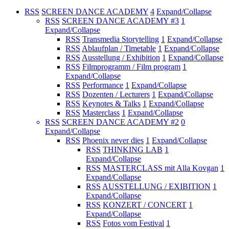
RSS
SCREEN DANCE ACADEMY
4
Expand/Collapse
RSS
SCREEN DANCE ACADEMY #3
1
Expand/Collapse
RSS
Transmedia Storytelling
1
Expand/Collapse
RSS
Ablaufplan / Timetable
1
Expand/Collapse
RSS
Ausstellung / Exhibition
1
Expand/Collapse
RSS
Filmprogramm / Film program
1
Expand/Collapse
RSS
Performance
1
Expand/Collapse
RSS
Dozenten / Lecturers
1
Expand/Collapse
RSS
Keynotes & Talks
1
Expand/Collapse
RSS
Masterclass
1
Expand/Collapse
RSS
SCREEN DANCE ACADEMY #2
0
Expand/Collapse
RSS
Phoenix never dies
1
Expand/Collapse
RSS
THINKING LAB
1
Expand/Collapse
RSS
MASTERCLASS mit Alla Kovgan
1
Expand/Collapse
RSS
AUSSTELLUNG / EXIBITION
1
Expand/Collapse
RSS
KONZERT / CONCERT
1
Expand/Collapse
RSS
Fotos vom Festival
1