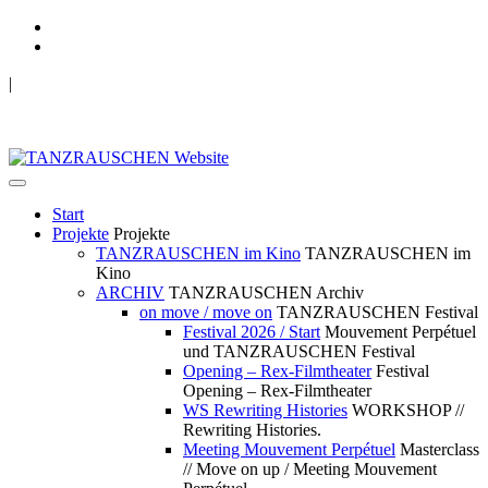
|
TANZRAUSCHEN Wuppertal
we live future now
Start
Projekte
Projekte
TANZRAUSCHEN im Kino
TANZRAUSCHEN im
Kino
ARCHIV
TANZRAUSCHEN Archiv
on move / move on
TANZRAUSCHEN Festival
Festival 2026 / Start
Mouvement Perpétuel
und TANZRAUSCHEN Festival
Opening – Rex-Filmtheater
Festival
Opening – Rex-Filmtheater
WS Rewriting Histories
WORKSHOP //
Rewriting Histories.
Meeting Mouvement Perpétuel
Masterclass
// Move on up / Meeting Mouvement