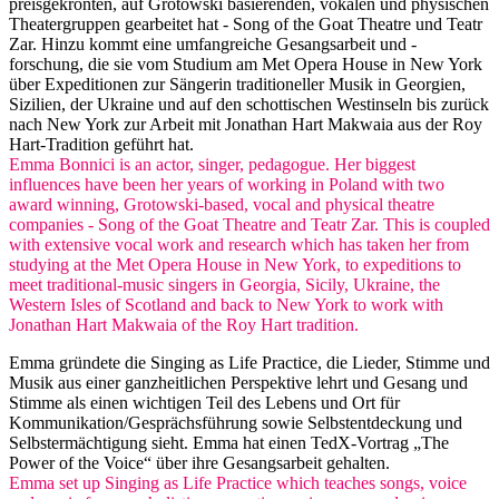
preisgekrönten, auf Grotowski basierenden, vokalen und physischen
Theatergruppen gearbeitet hat - Song of the Goat Theatre und Teatr
Zar. Hinzu kommt eine umfangreiche Gesangsarbeit und -
forschung, die sie vom Studium am Met Opera House in New York
über Expeditionen zur Sängerin traditioneller Musik in Georgien,
Sizilien, der Ukraine und auf den schottischen Westinseln bis zurück
nach New York zur Arbeit mit Jonathan Hart Makwaia aus der Roy
Hart-Tradition geführt hat.
Emma Bonnici is an actor, singer, pedagogue. Her biggest
influences have been her years of working in Poland with two
award winning, Grotowski-based, vocal and physical theatre
companies - Song of the Goat Theatre and Teatr Zar. This is coupled
with extensive vocal work and research which has taken her from
studying at the Met Opera House in New York, to expeditions to
meet traditional-music singers in Georgia, Sicily, Ukraine, the
Western Isles of Scotland and back to New York to work with
Jonathan Hart Makwaia of the Roy Hart tradition.
Emma gründete die Singing as Life Practice, die Lieder, Stimme und
Musik aus einer ganzheitlichen Perspektive lehrt und Gesang und
Stimme als einen wichtigen Teil des Lebens und Ort für
Kommunikation/Gesprächsführung sowie Selbstentdeckung und
Selbstermächtigung sieht. Emma hat einen TedX-Vortrag „The
Power of the Voice“ über ihre Gesangsarbeit gehalten.
Emma set up Singing as Life Practice which teaches songs, voice