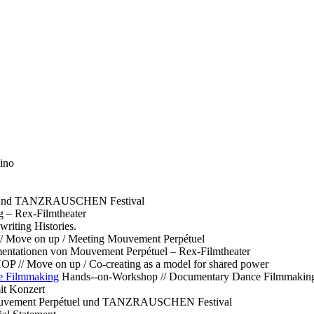
ino
l und TANZRAUSCHEN Festival
g – Rex-Filmtheater
ting Histories.
 // Move on up / Meeting Mouvement Perpétuel
ntationen von Mouvement Perpétuel – Rex-Filmtheater
// Move on up / Co-creating as a model for shared power
e Filmmaking
Hands--on-Workshop // Documentary Dance Filmmakin
it Konzert
Mouvement Perpétuel und TANZRAUSCHEN Festival