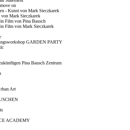
ial Statement
 move on
en - Kunst von Mark Sieczkarek
t von Mark Sieczkarek
Ein Film von Pina Bausch
in Film von Mark Sieczkarek
e
gungsworkshop GARDEN PARTY
ic
künftigen Pina Bausch Zentrum
n
rban Art
AUSCHEN
ts
CE ACADEMY