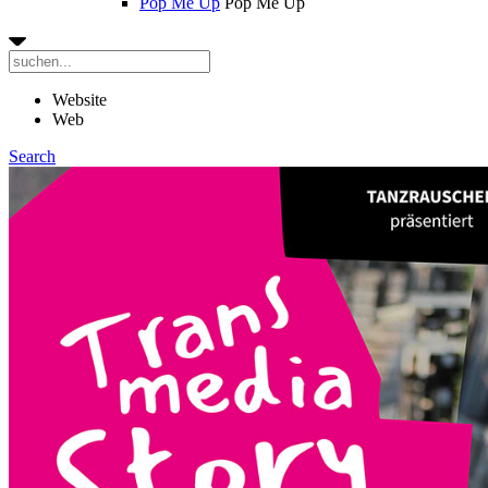
Pop Me Up
Pop Me Up
Website
Web
Search