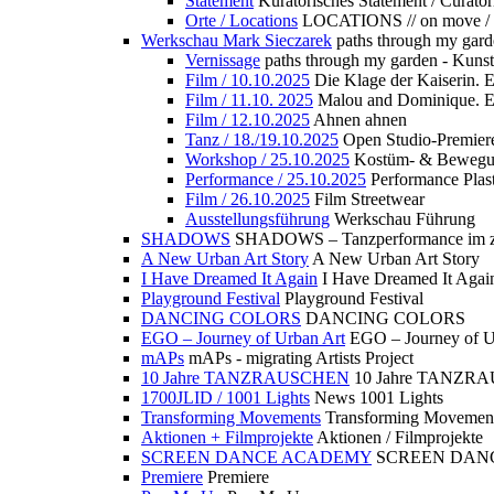
Statement
Kuratorisches Statement / Curator
Orte / Locations
LOCATIONS // on move /
Werkschau Mark Sieczarek
paths through my gard
Vernissage
paths through my garden - Kuns
Film / 10.10.2025
Die Klage der Kaiserin. 
Film / 11.10. 2025
Malou and Dominique. E
Film / 12.10.2025
Ahnen ahnen
Tanz / 18./19.10.2025
Open Studio-Premier
Workshop / 25.10.2025
Kostüm- & Bewe
Performance / 25.10.2025
Performance Plast
Film / 26.10.2025
Film Streetwear
Ausstellungsführung
Werkschau Führung
SHADOWS
SHADOWS – Tanzperformance im zu
A New Urban Art Story
A New Urban Art Story
I Have Dreamed It Again
I Have Dreamed It Agai
Playground Festival
Playground Festival
DANCING COLORS
DANCING COLORS
EGO – Journey of Urban Art
EGO – Journey of U
mAPs
mAPs - migrating Artists Project
10 Jahre TANZRAUSCHEN
10 Jahre TANZR
1700JLID / 1001 Lights
News 1001 Lights
Transforming Movements
Transforming Movemen
Aktionen + Filmprojekte
Aktionen / Filmprojekte
SCREEN DANCE ACADEMY
SCREEN DAN
Premiere
Premiere