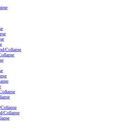
apse
se
pse
se
e
nd/Collapse
ollapse
se
se
apse
lapse
e
Collapse
lapse
Collapse
d/Collapse
lapse