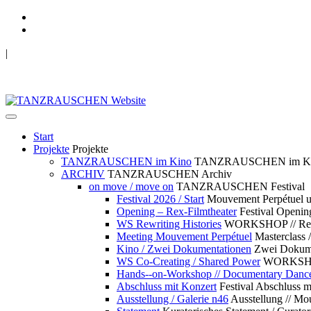
|
TANZRAUSCHEN Wuppertal
we live future now
Start
Projekte
Projekte
TANZRAUSCHEN im Kino
TANZRAUSCHEN im K
ARCHIV
TANZRAUSCHEN Archiv
on move / move on
TANZRAUSCHEN Festival
Festival 2026 / Start
Mouvement Perpétue
Opening – Rex-Filmtheater
Festival Openin
WS Rewriting Histories
WORKSHOP // Rewri
Meeting Mouvement Perpétuel
Masterclass
Kino / Zwei Dokumentationen
Zwei Dokume
WS Co-Creating / Shared Power
WORKSHOP 
Hands--on-Workshop // Documentary Danc
Abschluss mit Konzert
Festival Abschluss m
Ausstellung / Galerie n46
Ausstellung // 