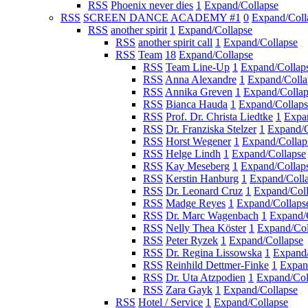
RSS
Phoenix never dies
1
Expand/Collapse
RSS
SCREEN DANCE ACADEMY #1
0
Expand/Coll
RSS
another spirit
1
Expand/Collapse
RSS
another spirit call
1
Expand/Collapse
RSS
Team
18
Expand/Collapse
RSS
Team Line-Up
1
Expand/Collap
RSS
Anna Alexandre
1
Expand/Colla
RSS
Annika Greven
1
Expand/Collap
RSS
Bianca Hauda
1
Expand/Collaps
RSS
Prof. Dr. Christa Liedtke
1
Expa
RSS
Dr. Franziska Stelzer
1
Expand/C
RSS
Horst Wegener
1
Expand/Collap
RSS
Helge Lindh
1
Expand/Collapse
RSS
Kay Meseberg
1
Expand/Collap
RSS
Kerstin Hanburg
1
Expand/Coll
RSS
Dr. Leonard Cruz
1
Expand/Col
RSS
Madge Reyes
1
Expand/Collaps
RSS
Dr. Marc Wagenbach
1
Expand/
RSS
Nelly Thea Köster
1
Expand/Col
RSS
Peter Ryzek
1
Expand/Collapse
RSS
Dr. Regina Lissowska
1
Expand/
RSS
Reinhild Dettmer-Finke
1
Expan
RSS
Dr. Uta Atzpodien
1
Expand/Col
RSS
Zara Gayk
1
Expand/Collapse
RSS
Hotel / Service
1
Expand/Collapse