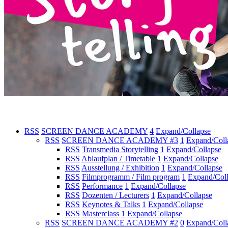
RSS
SCREEN DANCE ACADEMY
4
Expand/Collapse
RSS
SCREEN DANCE ACADEMY #3
1
Expand/Coll
RSS
Transmedia Storytelling
1
Expand/Collapse
RSS
Ablaufplan / Timetable
1
Expand/Collapse
RSS
Ausstellung / Exhibition
1
Expand/Collapse
RSS
Filmprogramm / Film program
1
Expand/Col
RSS
Performance
1
Expand/Collapse
RSS
Dozenten / Lecturers
1
Expand/Collapse
RSS
Keynotes & Talks
1
Expand/Collapse
RSS
Masterclass
1
Expand/Collapse
RSS
SCREEN DANCE ACADEMY #2
0
Expand/Coll