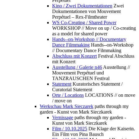
Perpétuel
Kino / Zwei Dokumentationen
Zwei
Dokumentationen von Mouvement
Perpétuel – Rex-Filmtheater
WS Co-Creating / Shared Power
WORKSHOP // Move on up / Co-creating
as a model for shared power
Hands--on-Workshop // Documentary
Dance Filmmaking
Hands--on-Workshop
// Documentary Dance Filmmaking
Abschluss mit Konzert
Festival Abschluss
mit Konzert
Ausstellung / Galerie n46
Ausstellung //
Mouvement Perpétuel und
TANZRAUSCHEN Festival
Statement
Kuratorisches Statement /
Curatorial Statement
Orte / Locations
LOCATIONS // on move
/ move on
Werkschau Mark Sieczarek
paths through my
garden - Kunst von Mark Sieczkarek
Vernissage
paths through my garden -
Kunst von Mark Sieczkarek
Film / 10.10.2025
Die Klage der Kaiserin.
Ein Film von Pina Bausch