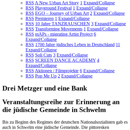
RSS
A New Urban Art Story
1
Expand/Collapse
RSS
Playground Festival
1
Expand/Collapse
RSS
EGO – Journey of Urban Art
2
Expand/Collapse
RSS
Premieren
1
Expand/Collapse
RSS
10 Jahre TANZRAUSCHEN
3
Expand/Collapse
RSS
Transforming Movements
1
Expand/Collapse
RSS
mAPs - migrating Artist Project
6
Expand/Collapse
RSS
1700 Jahre jüdisches Leben in Deutschland
11
Expand/Collapse
RSS
Soli Cuts
3
Expand/Collapse
RSS
SCREEN DANCE ACADEMY
4
Expand/Collapse
RSS
Aktionen / Filmprojekte
6
Expand/Collapse
RSS
Pop Me Up
2
Expand/Collapse
Drei Metzger und eine Bank
Veranstaltungsreihe zur Erinnerung an
die jüdische Gemeinde in Schwelm
Bis zu Beginn des Regimes der deutschen Nationalsozialisten gab es
auch in Schwelm eine jüdische Gemeinde. Die pittoresken