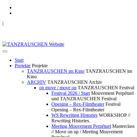
|
TANZRAUSCHEN Wuppertal
we live future now
Start
Projekte
Projekte
TANZRAUSCHEN im Kino
TANZRAUSCHEN im
Kino
ARCHIV
TANZRAUSCHEN Archiv
on move / move on
TANZRAUSCHEN Festival
Festival 2026 / Start
Mouvement Perpétuel
und TANZRAUSCHEN Festival
Opening – Rex-Filmtheater
Festival
Opening – Rex-Filmtheater
WS Rewriting Histories
WORKSHOP //
Rewriting Histories.
Meeting Mouvement Perpétuel
Masterclass
// Move on up / Meeting Mouvement