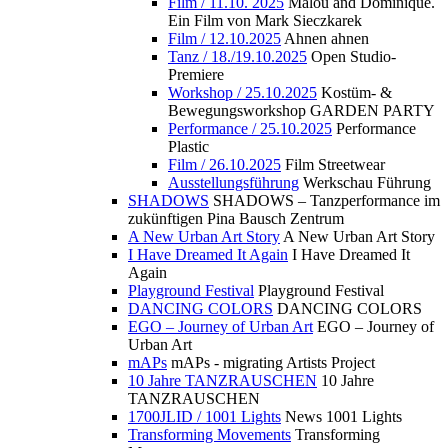
Film / 11.10. 2025
Malou and Dominique.
Ein Film von Mark Sieczkarek
Film / 12.10.2025
Ahnen ahnen
Tanz / 18./19.10.2025
Open Studio-
Premiere
Workshop / 25.10.2025
Kostüm- &
Bewegungsworkshop GARDEN PARTY
Performance / 25.10.2025
Performance
Plastic
Film / 26.10.2025
Film Streetwear
Ausstellungsführung
Werkschau Führung
SHADOWS
SHADOWS – Tanzperformance im
zukünftigen Pina Bausch Zentrum
A New Urban Art Story
A New Urban Art Story
I Have Dreamed It Again
I Have Dreamed It
Again
Playground Festival
Playground Festival
DANCING COLORS
DANCING COLORS
EGO – Journey of Urban Art
EGO – Journey of
Urban Art
mAPs
mAPs - migrating Artists Project
10 Jahre TANZRAUSCHEN
10 Jahre
TANZRAUSCHEN
1700JLID / 1001 Lights
News 1001 Lights
Transforming Movements
Transforming