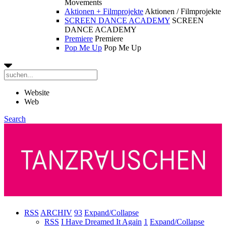
Movements
Aktionen + Filmprojekte
Aktionen / Filmprojekte
SCREEN DANCE ACADEMY
SCREEN
DANCE ACADEMY
Premiere
Premiere
Pop Me Up
Pop Me Up
Website
Web
Search
RSS
ARCHIV
93
Expand/Collapse
RSS
I Have Dreamed It Again
1
Expand/Collapse