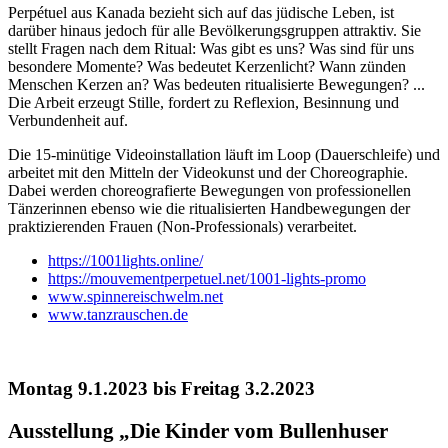
Perpétuel aus Kanada bezieht sich auf das jüdische Leben, ist
darüber hinaus jedoch für alle Bevölkerungsgruppen attraktiv. Sie
stellt Fragen nach dem Ritual: Was gibt es uns? Was sind für uns
besondere Momente? Was bedeutet Kerzenlicht? Wann zünden
Menschen Kerzen an? Was bedeuten ritualisierte Bewegungen? ...
Die Arbeit erzeugt Stille, fordert zu Reflexion, Besinnung und
Verbundenheit auf.
Die 15-minütige Videoinstallation läuft im Loop (Dauerschleife) und
arbeitet mit den Mitteln der Videokunst und der Choreographie.
Dabei werden choreografierte Bewegungen von professionellen
Tänzerinnen ebenso wie die ritualisierten Handbewegungen der
praktizierenden Frauen (Non-Professionals) verarbeitet.
https://1001lights.online/
https://mouvementperpetuel.net/1001-lights-promo
www.spinnereischwelm.net
www.tanzrauschen.de
Montag 9.1.2023 bis Freitag 3.2.2023
Ausstellung „Die Kinder vom Bullenhuser