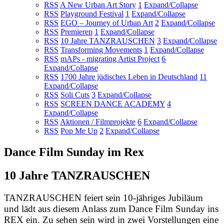
RSS
A New Urban Art Story
1
Expand/Collapse
RSS
Playground Festival
1
Expand/Collapse
RSS
EGO – Journey of Urban Art
2
Expand/Collapse
RSS
Premieren
1
Expand/Collapse
RSS
10 Jahre TANZRAUSCHEN
3
Expand/Collapse
RSS
Transforming Movements
1
Expand/Collapse
RSS
mAPs - migrating Artist Project
6
Expand/Collapse
RSS
1700 Jahre jüdisches Leben in Deutschland
11
Expand/Collapse
RSS
Soli Cuts
3
Expand/Collapse
RSS
SCREEN DANCE ACADEMY
4
Expand/Collapse
RSS
Aktionen / Filmprojekte
6
Expand/Collapse
RSS
Pop Me Up
2
Expand/Collapse
Dance Film Sunday im Rex
10 Jahre TANZRAUSCHEN
TANZRAUSCHEN feiert sein 10-jähriges Jubiläum
und lädt aus diesem Anlass zum Dance Film Sunday ins
REX ein. Zu sehen sein wird in zwei Vorstellungen eine