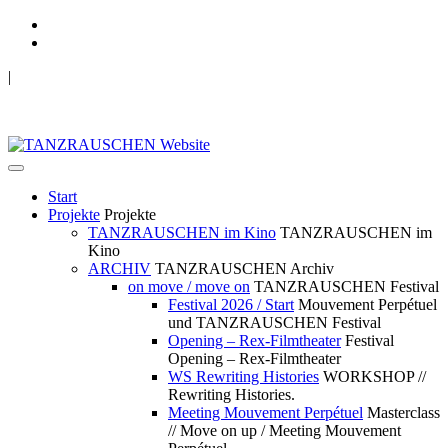
|
TANZRAUSCHEN Wuppertal
we live future now
Start
Projekte
Projekte
TANZRAUSCHEN im Kino
TANZRAUSCHEN im
Kino
ARCHIV
TANZRAUSCHEN Archiv
on move / move on
TANZRAUSCHEN Festival
Festival 2026 / Start
Mouvement Perpétuel
und TANZRAUSCHEN Festival
Opening – Rex-Filmtheater
Festival
Opening – Rex-Filmtheater
WS Rewriting Histories
WORKSHOP //
Rewriting Histories.
Meeting Mouvement Perpétuel
Masterclass
// Move on up / Meeting Mouvement