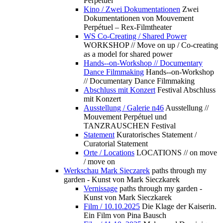
Perpétuel
Kino / Zwei Dokumentationen
Zwei
Dokumentationen von Mouvement
Perpétuel – Rex-Filmtheater
WS Co-Creating / Shared Power
WORKSHOP // Move on up / Co-creating
as a model for shared power
Hands--on-Workshop // Documentary
Dance Filmmaking
Hands--on-Workshop
// Documentary Dance Filmmaking
Abschluss mit Konzert
Festival Abschluss
mit Konzert
Ausstellung / Galerie n46
Ausstellung //
Mouvement Perpétuel und
TANZRAUSCHEN Festival
Statement
Kuratorisches Statement /
Curatorial Statement
Orte / Locations
LOCATIONS // on move
/ move on
Werkschau Mark Sieczarek
paths through my
garden - Kunst von Mark Sieczkarek
Vernissage
paths through my garden -
Kunst von Mark Sieczkarek
Film / 10.10.2025
Die Klage der Kaiserin.
Ein Film von Pina Bausch