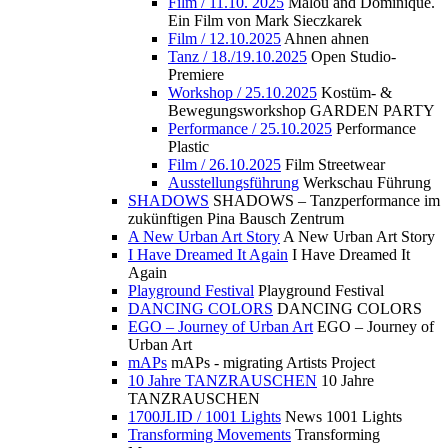
Film / 11.10. 2025
Malou and Dominique.
Ein Film von Mark Sieczkarek
Film / 12.10.2025
Ahnen ahnen
Tanz / 18./19.10.2025
Open Studio-
Premiere
Workshop / 25.10.2025
Kostüm- &
Bewegungsworkshop GARDEN PARTY
Performance / 25.10.2025
Performance
Plastic
Film / 26.10.2025
Film Streetwear
Ausstellungsführung
Werkschau Führung
SHADOWS
SHADOWS – Tanzperformance im
zukünftigen Pina Bausch Zentrum
A New Urban Art Story
A New Urban Art Story
I Have Dreamed It Again
I Have Dreamed It
Again
Playground Festival
Playground Festival
DANCING COLORS
DANCING COLORS
EGO – Journey of Urban Art
EGO – Journey of
Urban Art
mAPs
mAPs - migrating Artists Project
10 Jahre TANZRAUSCHEN
10 Jahre
TANZRAUSCHEN
1700JLID / 1001 Lights
News 1001 Lights
Transforming Movements
Transforming