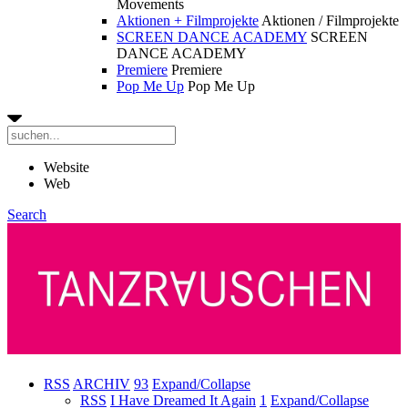
Movements
Aktionen + Filmprojekte
Aktionen / Filmprojekte
SCREEN DANCE ACADEMY
SCREEN
DANCE ACADEMY
Premiere
Premiere
Pop Me Up
Pop Me Up
Website
Web
Search
RSS
ARCHIV
93
Expand/Collapse
RSS
I Have Dreamed It Again
1
Expand/Collapse