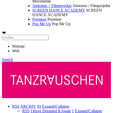
Movements
Aktionen + Filmprojekte
Aktionen / Filmprojekte
SCREEN DANCE ACADEMY
SCREEN
DANCE ACADEMY
Premiere
Premiere
Pop Me Up
Pop Me Up
Website
Web
Search
RSS
ARCHIV
93
Expand/Collapse
RSS
I Have Dreamed It Again
1
Expand/Collapse