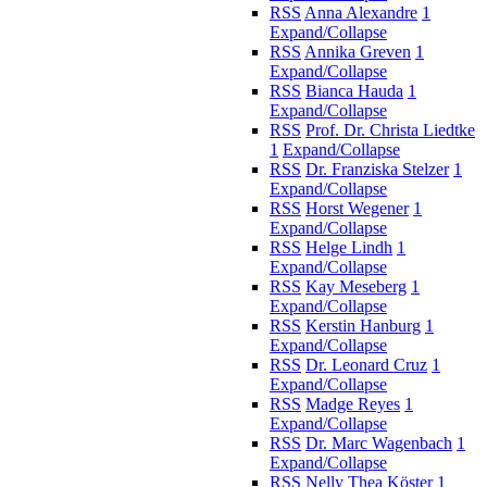
RSS
Anna Alexandre
1
Expand/Collapse
RSS
Annika Greven
1
Expand/Collapse
RSS
Bianca Hauda
1
Expand/Collapse
RSS
Prof. Dr. Christa Liedtke
1
Expand/Collapse
RSS
Dr. Franziska Stelzer
1
Expand/Collapse
RSS
Horst Wegener
1
Expand/Collapse
RSS
Helge Lindh
1
Expand/Collapse
RSS
Kay Meseberg
1
Expand/Collapse
RSS
Kerstin Hanburg
1
Expand/Collapse
RSS
Dr. Leonard Cruz
1
Expand/Collapse
RSS
Madge Reyes
1
Expand/Collapse
RSS
Dr. Marc Wagenbach
1
Expand/Collapse
RSS
Nelly Thea Köster
1