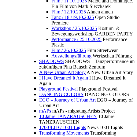
Film / 11.10. 2025
Malou and Dominique.
Ein Film von Mark Sieczkarek
Film / 12.10.2025
Ahnen ahnen
Tanz / 18./19.10.2025
Open Studio-
Premiere
Workshop / 25.10.2025
Kostüm- &
Bewegungsworkshop GARDEN PARTY
Performance / 25.10.2025
Performance
Plastic
Film / 26.10.2025
Film Streetwear
Ausstellungsführung
Werkschau Führung
SHADOWS
SHADOWS – Tanzperformance im
zukünftigen Pina Bausch Zentrum
A New Urban Art Story
A New Urban Art Story
I Have Dreamed It Again
I Have Dreamed It
Again
Playground Festival
Playground Festival
DANCING COLORS
DANCING COLORS
EGO – Journey of Urban Art
EGO – Journey of
Urban Art
mAPs
mAPs - migrating Artists Project
10 Jahre TANZRAUSCHEN
10 Jahre
TANZRAUSCHEN
1700JLID / 1001 Lights
News 1001 Lights
Transforming Movements
Transforming