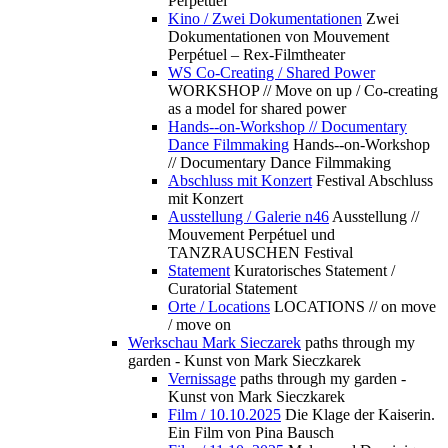
Perpétuel
Kino / Zwei Dokumentationen
Zwei
Dokumentationen von Mouvement
Perpétuel – Rex-Filmtheater
WS Co-Creating / Shared Power
WORKSHOP // Move on up / Co-creating
as a model for shared power
Hands--on-Workshop // Documentary
Dance Filmmaking
Hands--on-Workshop
// Documentary Dance Filmmaking
Abschluss mit Konzert
Festival Abschluss
mit Konzert
Ausstellung / Galerie n46
Ausstellung //
Mouvement Perpétuel und
TANZRAUSCHEN Festival
Statement
Kuratorisches Statement /
Curatorial Statement
Orte / Locations
LOCATIONS // on move
/ move on
Werkschau Mark Sieczarek
paths through my
garden - Kunst von Mark Sieczkarek
Vernissage
paths through my garden -
Kunst von Mark Sieczkarek
Film / 10.10.2025
Die Klage der Kaiserin.
Ein Film von Pina Bausch