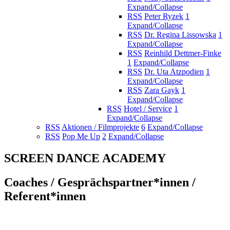
Expand/Collapse
RSS
Peter Ryzek
1
Expand/Collapse
RSS
Dr. Regina Lissowska
1
Expand/Collapse
RSS
Reinhild Dettmer-Finke
1
Expand/Collapse
RSS
Dr. Uta Atzpodien
1
Expand/Collapse
RSS
Zara Gayk
1
Expand/Collapse
RSS
Hotel / Service
1
Expand/Collapse
RSS
Aktionen / Filmprojekte
6
Expand/Collapse
RSS
Pop Me Up
2
Expand/Collapse
SCREEN DANCE ACADEMY
Coaches / Gesprächspartner*innen /
Referent*innen