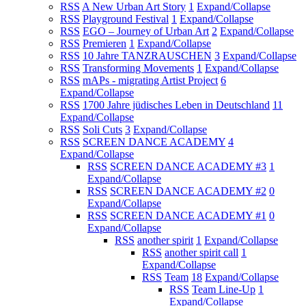
RSS
A New Urban Art Story
1
Expand/Collapse
RSS
Playground Festival
1
Expand/Collapse
RSS
EGO – Journey of Urban Art
2
Expand/Collapse
RSS
Premieren
1
Expand/Collapse
RSS
10 Jahre TANZRAUSCHEN
3
Expand/Collapse
RSS
Transforming Movements
1
Expand/Collapse
RSS
mAPs - migrating Artist Project
6
Expand/Collapse
RSS
1700 Jahre jüdisches Leben in Deutschland
11
Expand/Collapse
RSS
Soli Cuts
3
Expand/Collapse
RSS
SCREEN DANCE ACADEMY
4
Expand/Collapse
RSS
SCREEN DANCE ACADEMY #3
1
Expand/Collapse
RSS
SCREEN DANCE ACADEMY #2
0
Expand/Collapse
RSS
SCREEN DANCE ACADEMY #1
0
Expand/Collapse
RSS
another spirit
1
Expand/Collapse
RSS
another spirit call
1
Expand/Collapse
RSS
Team
18
Expand/Collapse
RSS
Team Line-Up
1
Expand/Collapse