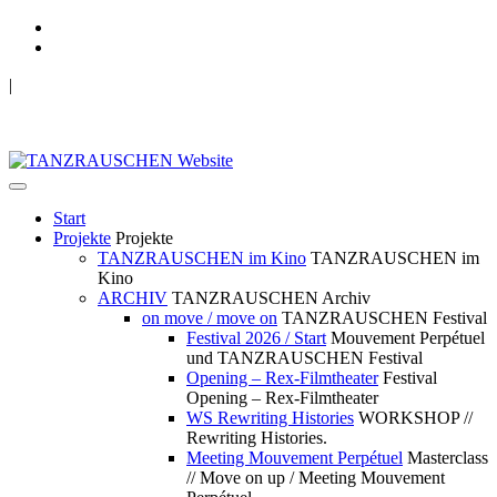
|
TANZRAUSCHEN Wuppertal
we live future now
Start
Projekte
Projekte
TANZRAUSCHEN im Kino
TANZRAUSCHEN im
Kino
ARCHIV
TANZRAUSCHEN Archiv
on move / move on
TANZRAUSCHEN Festival
Festival 2026 / Start
Mouvement Perpétuel
und TANZRAUSCHEN Festival
Opening – Rex-Filmtheater
Festival
Opening – Rex-Filmtheater
WS Rewriting Histories
WORKSHOP //
Rewriting Histories.
Meeting Mouvement Perpétuel
Masterclass
// Move on up / Meeting Mouvement