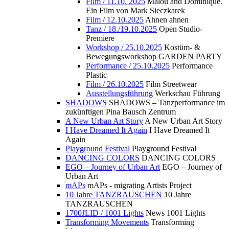
Film / 11.10. 2025
Malou and Dominique.
Ein Film von Mark Sieczkarek
Film / 12.10.2025
Ahnen ahnen
Tanz / 18./19.10.2025
Open Studio-
Premiere
Workshop / 25.10.2025
Kostüm- &
Bewegungsworkshop GARDEN PARTY
Performance / 25.10.2025
Performance
Plastic
Film / 26.10.2025
Film Streetwear
Ausstellungsführung
Werkschau Führung
SHADOWS
SHADOWS – Tanzperformance im
zukünftigen Pina Bausch Zentrum
A New Urban Art Story
A New Urban Art Story
I Have Dreamed It Again
I Have Dreamed It
Again
Playground Festival
Playground Festival
DANCING COLORS
DANCING COLORS
EGO – Journey of Urban Art
EGO – Journey of
Urban Art
mAPs
mAPs - migrating Artists Project
10 Jahre TANZRAUSCHEN
10 Jahre
TANZRAUSCHEN
1700JLID / 1001 Lights
News 1001 Lights
Transforming Movements
Transforming