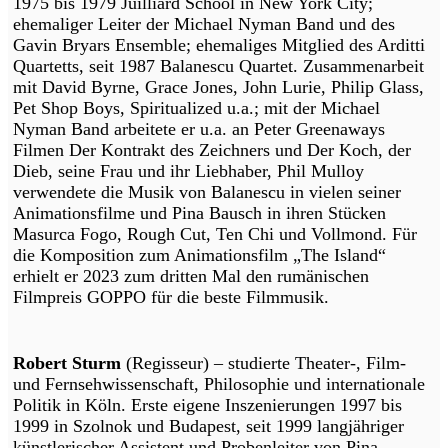
1975 bis 1979 Juilliard School in New York City;
ehemaliger Leiter der Michael Nyman Band und des
Gavin Bryars Ensemble; ehemaliges Mitglied des Arditti
Quartetts, seit 1987 Balanescu Quartet. Zusammenarbeit
mit David Byrne, Grace Jones, John Lurie, Philip Glass,
Pet Shop Boys, Spiritualized u.a.; mit der Michael
Nyman Band arbeitete er u.a. an Peter Greenaways
Filmen Der Kontrakt des Zeichners und Der Koch, der
Dieb, seine Frau und ihr Liebhaber, Phil Mulloy
verwendete die Musik von Balanescu in vielen seiner
Animationsfilme und Pina Bausch in ihren Stücken
Masurca Fogo, Rough Cut, Ten Chi und Vollmond. Für
die Komposition zum Animationsfilm „The Island“
erhielt er 2023 zum dritten Mal den rumänischen
Filmpreis GOPPO für die beste Filmmusik.
Robert Sturm
(Regisseur) – studierte Theater-, Film-
und Fernsehwissenschaft, Philosophie und internationale
Politik in Köln. Erste eigene Inszenierungen 1997 bis
1999 in Szolnok und Budapest, seit 1999 langjähriger
künstlerischer Assistent und Probenleiter von Pina