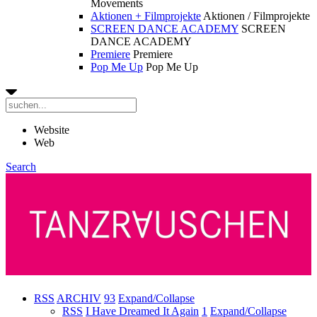
Movements
Aktionen + Filmprojekte
Aktionen / Filmprojekte
SCREEN DANCE ACADEMY
SCREEN
DANCE ACADEMY
Premiere
Premiere
Pop Me Up
Pop Me Up
Website
Web
Search
RSS
ARCHIV
93
Expand/Collapse
RSS
I Have Dreamed It Again
1
Expand/Collapse