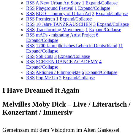
RSS
A New Urban Art Story
1
Expand/Collapse
RSS
Playground Festival
1
Expand/Collapse
RSS
EGO – Journey of Urban Art
2
Expand/Collapse
RSS
Premieren
1
Expand/Collapse
RSS
10 Jahre TANZRAUSCHEN
3
Expand/Collapse
RSS
Transforming Movements
1
Expand/Collapse
RSS
mAPs - migrating Artist Project
6
Expand/Collapse
RSS
1700 Jahre jüdisches Leben in Deutschland
11
Expand/Collapse
RSS
Soli Cuts
3
Expand/Collapse
RSS
SCREEN DANCE ACADEMY
4
Expand/Collapse
RSS
Aktionen / Filmprojekte
6
Expand/Collapse
RSS
Pop Me Up
2
Expand/Collapse
I Have Dreamed It Again
Melvilles Moby Dick – Live / Literarisch /
Konzertant / Immersiv
Gemeinsam mit dem Visiodrom im Alten Gaskessel