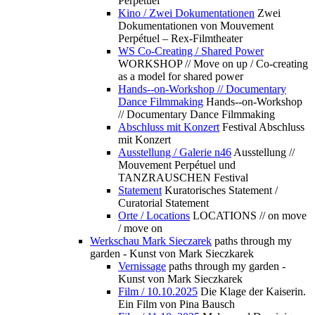
Perpétuel
Kino / Zwei Dokumentationen
Zwei
Dokumentationen von Mouvement
Perpétuel – Rex-Filmtheater
WS Co-Creating / Shared Power
WORKSHOP // Move on up / Co-creating
as a model for shared power
Hands--on-Workshop // Documentary
Dance Filmmaking
Hands--on-Workshop
// Documentary Dance Filmmaking
Abschluss mit Konzert
Festival Abschluss
mit Konzert
Ausstellung / Galerie n46
Ausstellung //
Mouvement Perpétuel und
TANZRAUSCHEN Festival
Statement
Kuratorisches Statement /
Curatorial Statement
Orte / Locations
LOCATIONS // on move
/ move on
Werkschau Mark Sieczarek
paths through my
garden - Kunst von Mark Sieczkarek
Vernissage
paths through my garden -
Kunst von Mark Sieczkarek
Film / 10.10.2025
Die Klage der Kaiserin.
Ein Film von Pina Bausch