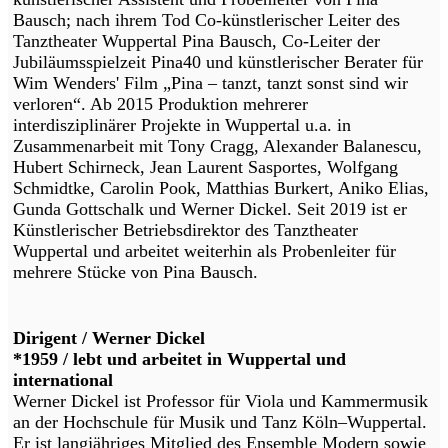
Bausch; nach ihrem Tod Co-künstlerischer Leiter des
Tanztheater Wuppertal Pina Bausch, Co-Leiter der
Jubiläumsspielzeit Pina40 und künstlerischer Berater für
Wim Wenders' Film „Pina – tanzt, tanzt sonst sind wir
verloren“. Ab 2015 Produktion mehrerer
interdisziplinärer Projekte in Wuppertal u.a. in
Zusammenarbeit mit Tony Cragg, Alexander Balanescu,
Hubert Schirneck, Jean Laurent Sasportes, Wolfgang
Schmidtke, Carolin Pook, Matthias Burkert, Aniko Elias,
Gunda Gottschalk und Werner Dickel. Seit 2019 ist er
Künstlerischer Betriebsdirektor des Tanztheater
Wuppertal und arbeitet weiterhin als Probenleiter für
mehrere Stücke von Pina Bausch.
Dirigent / Werner Dickel
*1959 / lebt und arbeitet in Wuppertal und
international
Werner Dickel ist Professor für Viola und Kammermusik
an der Hochschule für Musik und Tanz Köln–Wuppertal.
Er ist langjähriges Mitglied des Ensemble Modern sowie