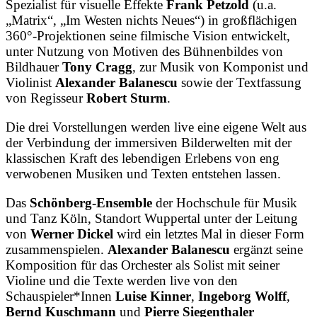
Spezialist für visuelle Effekte
Frank Petzold
(u.a.
„Matrix“, „Im Westen nichts Neues“) in großflächigen
360°-Projektionen seine filmische Vision entwickelt,
unter Nutzung von Motiven des Bühnenbildes von
Bildhauer
Tony Cragg
, zur Musik von Komponist und
Violinist
Alexander Balanescu
sowie der Textfassung
von Regisseur
Robert Sturm
.
Die drei Vorstellungen werden live eine eigene Welt aus
der Verbindung der immersiven Bilderwelten mit der
klassischen Kraft des lebendigen Erlebens von eng
verwobenen Musiken und Texten entstehen lassen.
Das
Schönberg-Ensemble
der Hochschule für Musik
und Tanz Köln, Standort Wuppertal unter der Leitung
von
Werner Dickel
wird ein letztes Mal in dieser Form
zusammenspielen.
Alexander Balanescu
ergänzt seine
Komposition für das Orchester als Solist mit seiner
Violine und die Texte werden live von den
Schauspieler*Innen
Luise Kinner
,
Ingeborg Wolff
,
Bernd Kuschmann
und
Pierre Siegenthaler