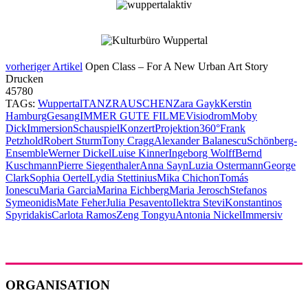
vorheriger Artikel
Open Class – For A New Urban Art Story
Drucken
45780
TAGs:
Wuppertal
TANZRAUSCHEN
Zara Gayk
Kerstin
Hamburg
Gesang
IMMER GUTE FILME
Visiodrom
Moby
Dick
Immersion
Schauspiel
Konzert
Projektion
360°
Frank
Petzhold
Robert Sturm
Tony Cragg
Alexander Balanescu
Schönberg-
Ensemble
Werner Dickel
Luise Kinner
Ingeborg Wolff
Bernd
Kuschmann
Pierre Siegenthaler
Anna Sayn
Luzia Ostermann
George
Clark
Sophia Oertel
Lydia Stettinius
Mika Chichon
Tomás
Ionescu
Maria Garcia
Marina Eichberg
Maria Jerosch
Stefanos
Symeonidis
Mate Feher
Julia Pesavento
Ilektra Stevi
Konstantinos
Spyridakis
Carlota Ramos
Zeng Tongyu
Antonia Nickel
Immersiv
ORGANISATION