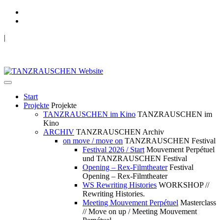
|
TANZRAUSCHEN Wuppertal
we live future now
Start
Projekte
Projekte
TANZRAUSCHEN im Kino
TANZRAUSCHEN im
Kino
ARCHIV
TANZRAUSCHEN Archiv
on move / move on
TANZRAUSCHEN Festival
Festival 2026 / Start
Mouvement Perpétuel
und TANZRAUSCHEN Festival
Opening – Rex-Filmtheater
Festival
Opening – Rex-Filmtheater
WS Rewriting Histories
WORKSHOP //
Rewriting Histories.
Meeting Mouvement Perpétuel
Masterclass
// Move on up / Meeting Mouvement