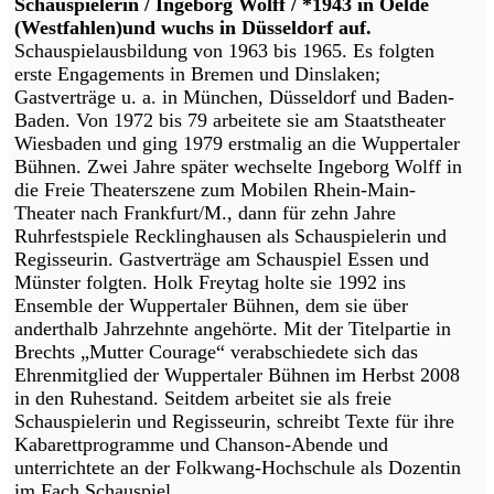
Schauspielerin / Ingeborg Wolff / *1943 in Oelde
(Westfahlen)und wuchs in Düsseldorf auf.
Schauspielausbildung von 1963 bis 1965. Es folgten
erste Engagements in Bremen und Dinslaken;
Gastverträge u. a. in München, Düsseldorf und Baden-
Baden. Von 1972 bis 79 arbeitete sie am Staatstheater
Wiesbaden und ging 1979 erstmalig an die Wuppertaler
Bühnen. Zwei Jahre später wechselte Ingeborg Wolff in
die Freie Theaterszene zum Mobilen Rhein-Main-
Theater nach Frankfurt/M., dann für zehn Jahre
Ruhrfestspiele Recklinghausen als Schauspielerin und
Regisseurin. Gastverträge am Schauspiel Essen und
Münster folgten. Holk Freytag holte sie 1992 ins
Ensemble der Wuppertaler Bühnen, dem sie über
anderthalb Jahrzehnte angehörte. Mit der Titelpartie in
Brechts „Mutter Courage“ verabschiedete sich das
Ehrenmitglied der Wuppertaler Bühnen im Herbst 2008
in den Ruhestand. Seitdem arbeitet sie als freie
Schauspielerin und Regisseurin, schreibt Texte für ihre
Kabarettprogramme und Chanson-Abende und
unterrichtete an der Folkwang-Hochschule als Dozentin
im Fach Schauspiel.