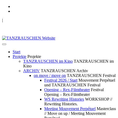
|
TANZRAUSCHEN Wuppertal
we live future now
Start
Projekte
Projekte
TANZRAUSCHEN im Kino
TANZRAUSCHEN im
Kino
ARCHIV
TANZRAUSCHEN Archiv
on move / move on
TANZRAUSCHEN Festival
Festival 2026 / Start
Mouvement Perpétuel
und TANZRAUSCHEN Festival
Opening – Rex-Filmtheater
Festival
Opening – Rex-Filmtheater
WS Rewriting Histories
WORKSHOP //
Rewriting Histories.
Meeting Mouvement Perpétuel
Masterclass
// Move on up / Meeting Mouvement