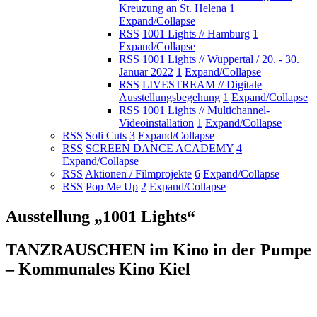
Kreuzung an St. Helena
1
Expand/Collapse
RSS
1001 Lights // Hamburg
1
Expand/Collapse
RSS
1001 Lights // Wuppertal / 20. - 30.
Januar 2022
1
Expand/Collapse
RSS
LIVESTREAM // Digitale
Ausstellungsbegehung
1
Expand/Collapse
RSS
1001 Lights // Multichannel-
Videoinstallation
1
Expand/Collapse
RSS
Soli Cuts
3
Expand/Collapse
RSS
SCREEN DANCE ACADEMY
4
Expand/Collapse
RSS
Aktionen / Filmprojekte
6
Expand/Collapse
RSS
Pop Me Up
2
Expand/Collapse
Ausstellung „1001 Lights“
TANZRAUSCHEN im Kino in der Pumpe
– Kommunales Kino Kiel