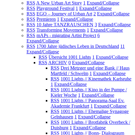
RSS
A New Urban Art Story
1
Expand/Collapse
RSS
Playground Festival
1
Expand/Collapse
RSS
EGO – Journey of Urban Art
2
Expand/Collapse
RSS
Premieren
1
Expand/Collapse
RSS
10 Jahre TANZRAUSCHEN
3
Expand/Collapse
RSS
Transforming Movements
1
Expand/Collapse
RSS
mAPs - migrating Artist Project
6
Expand/Collapse
RSS
1700 Jahre jüdisches Leben in Deutschland
11
Expand/Collapse
RSS
Übersicht 1001 Lights
1
Expand/Collapse
RSS
ARCHIV
0
Expand/Collapse
RSS
Drei Metzger und eine Bank // Haus
Martfeld / Schwelm
1
Expand/Collapse
RSS
1001 Lights // Kinemathek Karlsruhe
1
Expand/Collapse
RSS
1001 Lights // Kino in der Pumpe /
Kieler Woche
1
Expand/Collapse
RSS
1001 Lights // Panorama-Saal Ev.
Akademie Frankfurt
1
Expand/Collapse
RSS
1001 Lights // Ehemalige Synagoge
Gelnhausen
1
Expand/Collapse
RSS
1001 Lights // Brotfabrik Overbeck /
Duisburg
1
Expand/Collapse
RSS
1001 Lights // Bonn- Dialograum