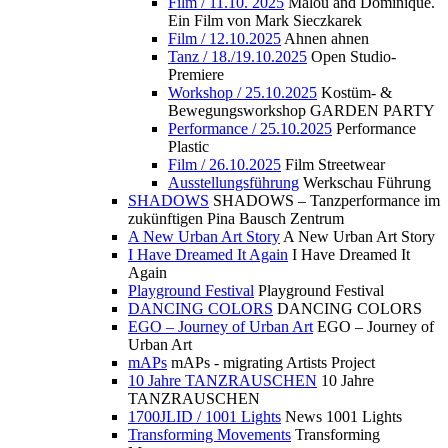
Film / 11.10. 2025
Malou and Dominique.
Ein Film von Mark Sieczkarek
Film / 12.10.2025
Ahnen ahnen
Tanz / 18./19.10.2025
Open Studio-
Premiere
Workshop / 25.10.2025
Kostüm- &
Bewegungsworkshop GARDEN PARTY
Performance / 25.10.2025
Performance
Plastic
Film / 26.10.2025
Film Streetwear
Ausstellungsführung
Werkschau Führung
SHADOWS
SHADOWS – Tanzperformance im
zukünftigen Pina Bausch Zentrum
A New Urban Art Story
A New Urban Art Story
I Have Dreamed It Again
I Have Dreamed It
Again
Playground Festival
Playground Festival
DANCING COLORS
DANCING COLORS
EGO – Journey of Urban Art
EGO – Journey of
Urban Art
mAPs
mAPs - migrating Artists Project
10 Jahre TANZRAUSCHEN
10 Jahre
TANZRAUSCHEN
1700JLID / 1001 Lights
News 1001 Lights
Transforming Movements
Transforming