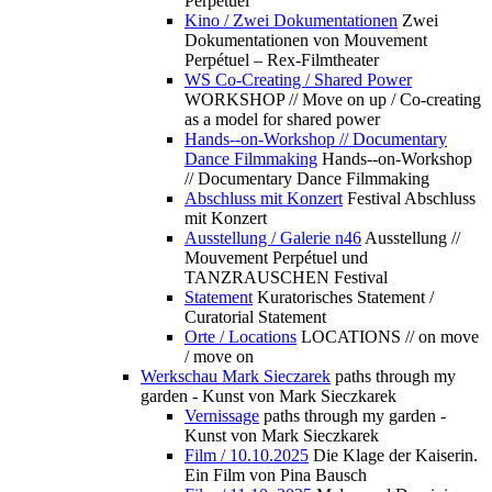
Perpétuel
Kino / Zwei Dokumentationen
Zwei
Dokumentationen von Mouvement
Perpétuel – Rex-Filmtheater
WS Co-Creating / Shared Power
WORKSHOP // Move on up / Co-creating
as a model for shared power
Hands--on-Workshop // Documentary
Dance Filmmaking
Hands--on-Workshop
// Documentary Dance Filmmaking
Abschluss mit Konzert
Festival Abschluss
mit Konzert
Ausstellung / Galerie n46
Ausstellung //
Mouvement Perpétuel und
TANZRAUSCHEN Festival
Statement
Kuratorisches Statement /
Curatorial Statement
Orte / Locations
LOCATIONS // on move
/ move on
Werkschau Mark Sieczarek
paths through my
garden - Kunst von Mark Sieczkarek
Vernissage
paths through my garden -
Kunst von Mark Sieczkarek
Film / 10.10.2025
Die Klage der Kaiserin.
Ein Film von Pina Bausch