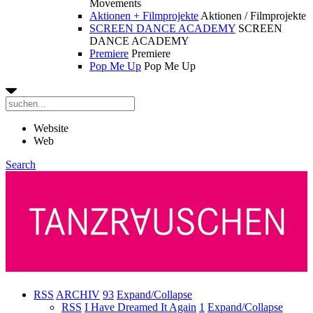
Movements
Aktionen + Filmprojekte
Aktionen / Filmprojekte
SCREEN DANCE ACADEMY
SCREEN
DANCE ACADEMY
Premiere
Premiere
Pop Me Up
Pop Me Up
Website
Web
Search
RSS
ARCHIV
93
Expand/Collapse
RSS
I Have Dreamed It Again
1
Expand/Collapse