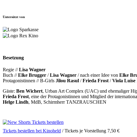
Untersützt von
Besetzung
Regie //
Lisa Wagner
Buch //
Elke Brugger
/
Lisa Wagner
/ nach einer Idee von
Elke Br
Protagonistinnen // B-Girls
Jilou Rasul
/
Frieda Frost
/
Viola Luise
Gäste:
Ben Wichert
, Urban Art Complex (UAC) und ehemaliger Hi
Frieda Frost
, eine der Protagonistinnen und Mitglied der internatio
Helge Lindh
, MdB, Schirmherr TANZRAUSCHEN
Tickets bestellen bei Kinoheld
/ Tickets je Vorstellung 7,50 €