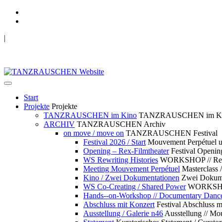
|
TANZRAUSCHEN Wuppertal
we live future now
Start
Projekte
Projekte
TANZRAUSCHEN im Kino
TANZRAUSCHEN im K
ARCHIV
TANZRAUSCHEN Archiv
on move / move on
TANZRAUSCHEN Festival
Festival 2026 / Start
Mouvement Perpétue
Opening – Rex-Filmtheater
Festival Openin
WS Rewriting Histories
WORKSHOP // Rewri
Meeting Mouvement Perpétuel
Masterclass
Kino / Zwei Dokumentationen
Zwei Dokume
WS Co-Creating / Shared Power
WORKSHOP 
Hands--on-Workshop // Documentary Danc
Abschluss mit Konzert
Festival Abschluss m
Ausstellung / Galerie n46
Ausstellung // 