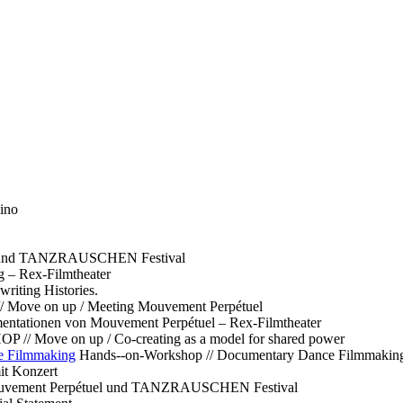
ino
l und TANZRAUSCHEN Festival
g – Rex-Filmtheater
ting Histories.
 // Move on up / Meeting Mouvement Perpétuel
ntationen von Mouvement Perpétuel – Rex-Filmtheater
// Move on up / Co-creating as a model for shared power
e Filmmaking
Hands--on-Workshop // Documentary Dance Filmmakin
it Konzert
Mouvement Perpétuel und TANZRAUSCHEN Festival