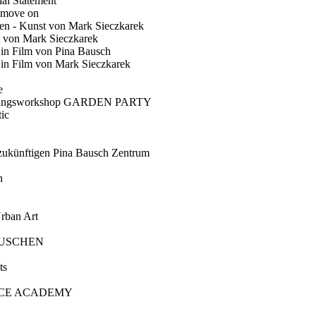
ial Statement
 move on
en - Kunst von Mark Sieczkarek
t von Mark Sieczkarek
Ein Film von Pina Bausch
in Film von Mark Sieczkarek
e
gungsworkshop GARDEN PARTY
ic
künftigen Pina Bausch Zentrum
n
rban Art
AUSCHEN
ts
CE ACADEMY