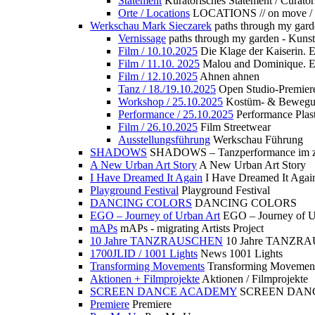
Statement
Kuratorisches Statement / Curator
Orte / Locations
LOCATIONS // on move /
Werkschau Mark Sieczarek
paths through my gard
Vernissage
paths through my garden - Kuns
Film / 10.10.2025
Die Klage der Kaiserin. 
Film / 11.10. 2025
Malou and Dominique. E
Film / 12.10.2025
Ahnen ahnen
Tanz / 18./19.10.2025
Open Studio-Premier
Workshop / 25.10.2025
Kostüm- & Bewe
Performance / 25.10.2025
Performance Plast
Film / 26.10.2025
Film Streetwear
Ausstellungsführung
Werkschau Führung
SHADOWS
SHADOWS – Tanzperformance im zu
A New Urban Art Story
A New Urban Art Story
I Have Dreamed It Again
I Have Dreamed It Agai
Playground Festival
Playground Festival
DANCING COLORS
DANCING COLORS
EGO – Journey of Urban Art
EGO – Journey of U
mAPs
mAPs - migrating Artists Project
10 Jahre TANZRAUSCHEN
10 Jahre TANZR
1700JLID / 1001 Lights
News 1001 Lights
Transforming Movements
Transforming Movemen
Aktionen + Filmprojekte
Aktionen / Filmprojekte
SCREEN DANCE ACADEMY
SCREEN DAN
Premiere
Premiere