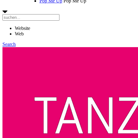
Pop Me Up
Pop Me Up
Website
Web
Search