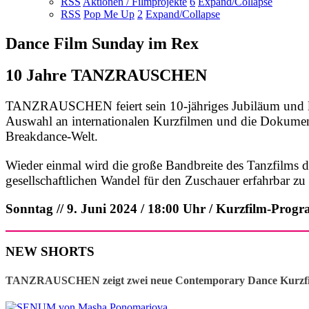
RSS
Aktionen / Filmprojekte
6
Expand/Collapse
RSS
Pop Me Up
2
Expand/Collapse
Dance Film Sunday im Rex
10 Jahre TANZRAUSCHEN
TANZRAUSCHEN feiert sein 10-jähriges Jubiläum und läd
Auswahl an internationalen Kurzfilmen und die Dokum
Breakdance-Welt.
Wieder einmal wird die große Bandbreite des Tanzfilms 
gesellschaftlichen Wandel für den Zuschauer erfahrbar z
Sonntag // 9. Juni 2024 / 18:00 Uhr / Kurzfilm-Pro
NEW SHORTS
TANZRAUSCHEN zeigt zwei neue Contemporary Dance Kurzf