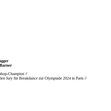
ugger
 Barner
phop-Champion //
nalen Jury für Breakdance zur Olympiade 2024 in Paris //