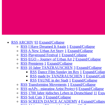
RSS
ARCHIV
93
Expand/Collapse
RSS
I Have Dreamed It Again
1
Expand/Collapse
RSS
A New Urban Art Story
1
Expand/Collapse
RSS
Playground Festival
1
Expand/Collapse
RSS
EGO – Journey of Urban Art
2
Expand/Collapse
RSS
Premieren
1
Expand/Collapse
RSS
10 Jahre TANZRAUSCHEN
3
Expand/Collapse
RSS
Dance Film Sunday im Rex
1
Expand/Collap
RSS
made by TANZRAUSCHEN
1
Expand/Coll
RSS
FAUNE in der Stadt
1
Expand/Collapse
RSS
Transforming Movements
1
Expand/Collapse
RSS
mAPs - migrating Artist Project
6
Expand/Collapse
RSS
1700 Jahre jüdisches Leben in Deutschland
11
Expa
RSS
Soli Cuts
3
Expand/Collapse
RSS
SCREEN DANCE ACADEMY
4
Expand/Collaps