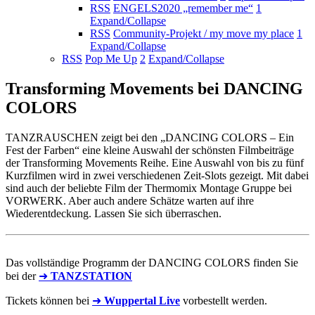
RSS
ENGELS2020 „remember me“
1
Expand/Collapse
RSS
Community-Projekt / my move my place
1
Expand/Collapse
RSS
Pop Me Up
2
Expand/Collapse
Transforming Movements bei DANCING
COLORS
TANZRAUSCHEN zeigt bei den „DANCING COLORS – Ein
Fest der Farben“ eine kleine Auswahl der schönsten Filmbeiträge
der Transforming Movements Reihe. Eine Auswahl von bis zu fünf
Kurzfilmen wird in zwei verschiedenen Zeit-Slots gezeigt. Mit dabei
sind auch der beliebte Film der Thermomix Montage Gruppe bei
VORWERK. Aber auch andere Schätze warten auf ihre
Wiederentdeckung. Lassen Sie sich überraschen.
Das vollständige Programm der DANCING COLORS finden Sie
bei der
➜
TANZSTATION
Tickets können bei
➜
Wuppertal Live
vorbestellt werden.