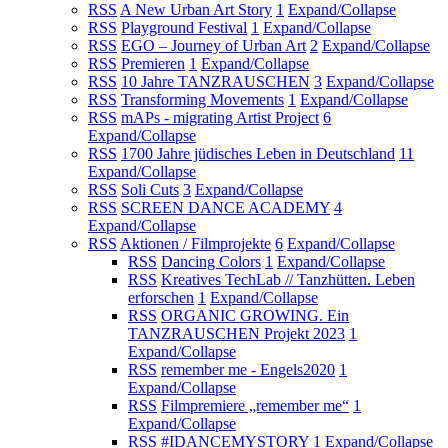
RSS
A New Urban Art Story
1
Expand/Collapse
RSS
Playground Festival
1
Expand/Collapse
RSS
EGO – Journey of Urban Art
2
Expand/Collapse
RSS
Premieren
1
Expand/Collapse
RSS
10 Jahre TANZRAUSCHEN
3
Expand/Collapse
RSS
Transforming Movements
1
Expand/Collapse
RSS
mAPs - migrating Artist Project
6
Expand/Collapse
RSS
1700 Jahre jüdisches Leben in Deutschland
11
Expand/Collapse
RSS
Soli Cuts
3
Expand/Collapse
RSS
SCREEN DANCE ACADEMY
4
Expand/Collapse
RSS
Aktionen / Filmprojekte
6
Expand/Collapse
RSS
Dancing Colors
1
Expand/Collapse
RSS
Kreatives TechLab // Tanzhütten. Leben
erforschen
1
Expand/Collapse
RSS
ORGANIC GROWING. Ein
TANZRAUSCHEN Projekt 2023
1
Expand/Collapse
RSS
remember me - Engels2020
1
Expand/Collapse
RSS
Filmpremiere „remember me“
1
Expand/Collapse
RSS
#IDANCEMYSTORY
1
Expand/Collapse