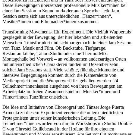
Diese Bewegungen übersetzten professionelle Musiker*innen bei
einer Jam Session in Sound und/oder auch Sprache. Jede Jam
Session setzte sich aus unterschiedlichen „Tänzer*innen“,
Musiker*innen und Filmmacher*innen zusammen.
Transforming Movements. Ein Experiment. Die Vielfalt Wuppertals
gespiegelt in der Bewegung, der hier lebenden und arbeitenden
Menschen. Transformiert und sichtbar gemacht in einer Jam Session
von Tanz, Musik und Film. Ob Backstube, Tiefgarage,
Restaurantküche, Tattoo-Studio oder eine Thermo-Mix-
Montagehalle bei Vorwerk – an vollkommen andersartigen Orten
mit unterschiedlichen Charakteren fanden im Dezember zehn
solcher Jam Sessions statt. Viele schöne, flüchtige Momente und
intensive Begegnungen konnten durch die Kameraleute von
Medienprojekt und die Wupperwerft festgehalten werden. 24
Teilnehmer*innenlassen ausgehend von ihren Bewegungen am
Arbeitsplatz im freien Zusammenspiel mit Musiker*innen und
Filmer*innen Tanzfilme entstehen.
Die Idee und Initiative von Choreograf und Tänzer Jorge Puerta
Armenta zu diesem Experiment vereinte die unterschiedlichsten
Protagonisten unter seiner künstlerischen Leitung. Die
Teilnehmer*innen wurden von ihm in Workshops im Studio Double
C von Chrystel Guillebeaud in der Hofaue für ihre eigenen
Bewegungen und Moves sensibilisiert. Am Set vor Ort motivierte er