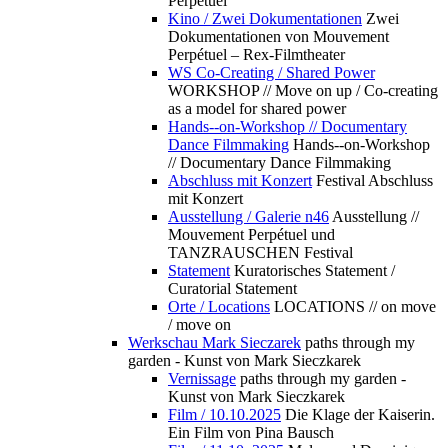
Perpétuel
Kino / Zwei Dokumentationen
Zwei
Dokumentationen von Mouvement
Perpétuel – Rex-Filmtheater
WS Co-Creating / Shared Power
WORKSHOP // Move on up / Co-creating
as a model for shared power
Hands--on-Workshop // Documentary
Dance Filmmaking
Hands--on-Workshop
// Documentary Dance Filmmaking
Abschluss mit Konzert
Festival Abschluss
mit Konzert
Ausstellung / Galerie n46
Ausstellung //
Mouvement Perpétuel und
TANZRAUSCHEN Festival
Statement
Kuratorisches Statement /
Curatorial Statement
Orte / Locations
LOCATIONS // on move
/ move on
Werkschau Mark Sieczarek
paths through my
garden - Kunst von Mark Sieczkarek
Vernissage
paths through my garden -
Kunst von Mark Sieczkarek
Film / 10.10.2025
Die Klage der Kaiserin.
Ein Film von Pina Bausch