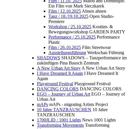
Film / 11.10. 2025
Malou and Dominique.
Ein Film von Mark Sieczkarek
Film / 12.10.2025
Ahnen ahnen
Tanz / 18./19.10.2025
Open Studio-
Premiere
Workshop / 25.10.2025
Kostüm- &
Bewegungsworkshop GARDEN PARTY
Performance / 25.10.2025
Performance
Plastic
Film / 26.10.2025
Film Streetwear
Ausstellungsführung
Werkschau Führung
SHADOWS
SHADOWS – Tanzperformance im
zukünftigen Pina Bausch Zentrum
A New Urban Art Story
A New Urban Art Story
I Have Dreamed It Again
I Have Dreamed It
Again
Playground Festival
Playground Festival
DANCING COLORS
DANCING COLORS
EGO – Journey of Urban Art
EGO – Journey of
Urban Art
mAPs
mAPs - migrating Artists Project
10 Jahre TANZRAUSCHEN
10 Jahre
TANZRAUSCHEN
1700JLID / 1001 Lights
News 1001 Lights
Transforming Movements
Transforming