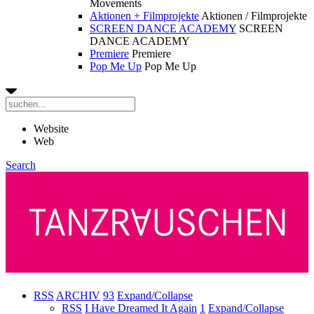
Movements
Aktionen + Filmprojekte
Aktionen / Filmprojekte
SCREEN DANCE ACADEMY
SCREEN
DANCE ACADEMY
Premiere
Premiere
Pop Me Up
Pop Me Up
Website
Web
Search
RSS
ARCHIV
93
Expand/Collapse
RSS
I Have Dreamed It Again
1
Expand/Collapse