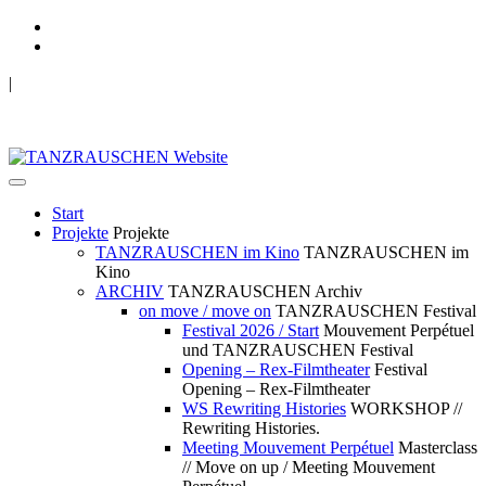
|
TANZRAUSCHEN Wuppertal
we live future now
Start
Projekte
Projekte
TANZRAUSCHEN im Kino
TANZRAUSCHEN im
Kino
ARCHIV
TANZRAUSCHEN Archiv
on move / move on
TANZRAUSCHEN Festival
Festival 2026 / Start
Mouvement Perpétuel
und TANZRAUSCHEN Festival
Opening – Rex-Filmtheater
Festival
Opening – Rex-Filmtheater
WS Rewriting Histories
WORKSHOP //
Rewriting Histories.
Meeting Mouvement Perpétuel
Masterclass
// Move on up / Meeting Mouvement