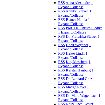
RSS
Anna Alexandre
1
Expand/Collapse
RSS
Annika Greven
1
Expand/Collapse
RSS
Bianca Hauda
1
Expand/Collapse
RSS
Prof. Dr. Christa Liedtke
1
Expand/Collapse
RSS
Dr. Franziska Stelzer
1
Expand/Collapse
RSS
Horst Wegener
1
Expand/Collapse
RSS
Helge Lindh
1
Expand/Collapse
RSS
Kay Meseberg
1
Expand/Collapse
RSS
Kerstin Hanburg
1
Expand/Collapse
RSS
Dr. Leonard Cruz
1
Expand/Collapse
RSS
Madge Reyes
1
Expand/Collapse
RSS
Dr. Marc Wagenbach
1
Expand/Collapse
RSS
Nelly Thea Köster
1