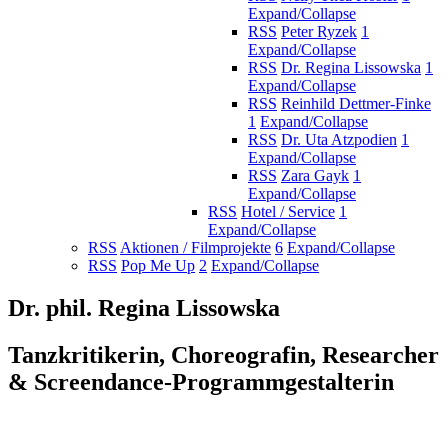
Expand/Collapse
RSS
Peter Ryzek
1
Expand/Collapse
RSS
Dr. Regina Lissowska
1
Expand/Collapse
RSS
Reinhild Dettmer-Finke
1
Expand/Collapse
RSS
Dr. Uta Atzpodien
1
Expand/Collapse
RSS
Zara Gayk
1
Expand/Collapse
RSS
Hotel / Service
1
Expand/Collapse
RSS
Aktionen / Filmprojekte
6
Expand/Collapse
RSS
Pop Me Up
2
Expand/Collapse
Dr. phil. Regina Lissowska
Tanzkritikerin, Choreografin, Researcher
& Screendance-Programmgestalterin