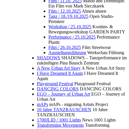
Film / 11.10. 2025
Malou and Dominique.
Ein Film von Mark Sieczkarek
Film / 12.10.2025
Ahnen ahnen
Tanz / 18./19.10.2025
Open Studio-
Premiere
Workshop / 25.10.2025
Kostüm- &
Bewegungsworkshop GARDEN PARTY
Performance / 25.10.2025
Performance
Plastic
Film / 26.10.2025
Film Streetwear
Ausstellungsführung
Werkschau Führung
SHADOWS
SHADOWS – Tanzperformance im
zukünftigen Pina Bausch Zentrum
A New Urban Art Story
A New Urban Art Story
I Have Dreamed It Again
I Have Dreamed It
Again
Playground Festival
Playground Festival
DANCING COLORS
DANCING COLORS
EGO – Journey of Urban Art
EGO – Journey of
Urban Art
mAPs
mAPs - migrating Artists Project
10 Jahre TANZRAUSCHEN
10 Jahre
TANZRAUSCHEN
1700JLID / 1001 Lights
News 1001 Lights
Transforming Movements
Transforming