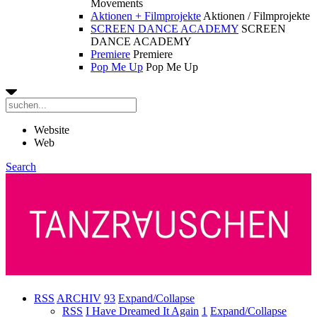
Movements
Aktionen + Filmprojekte
Aktionen / Filmprojekte
SCREEN DANCE ACADEMY
SCREEN
DANCE ACADEMY
Premiere
Premiere
Pop Me Up
Pop Me Up
Website
Web
Search
RSS
ARCHIV
93
Expand/Collapse
RSS
I Have Dreamed It Again
1
Expand/Collapse