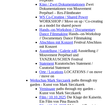
Perpétuel
Kino / Zwei Dokumentationen
Zwei
Dokumentationen von Mouvement
Perpétuel – Rex-Filmtheater
WS Co-Creating / Shared Power
WORKSHOP // Move on up / Co-creating
as a model for shared power
Hands--on-Workshop // Documentary
Dance Filmmaking
Hands--on-Workshop
// Documentary Dance Filmmaking
Abschluss mit Konzert
Festival Abschluss
mit Konzert
Ausstellung / Galerie n46
Ausstellung //
Mouvement Perpétuel und
TANZRAUSCHEN Festival
Statement
Kuratorisches Statement /
Curatorial Statement
Orte / Locations
LOCATIONS // on move
/ move on
Werkschau Mark Sieczarek
paths through my
garden - Kunst von Mark Sieczkarek
Vernissage
paths through my garden -
Kunst von Mark Sieczkarek
Film / 10.10.2025
Die Klage der Kaiserin.
Ein Film von Pina Bausch