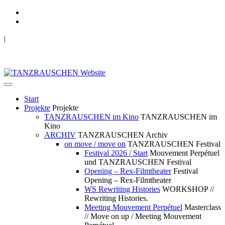
|
TANZRAUSCHEN Wuppertal
we live future now
Start
Projekte
Projekte
TANZRAUSCHEN im Kino
TANZRAUSCHEN im
Kino
ARCHIV
TANZRAUSCHEN Archiv
on move / move on
TANZRAUSCHEN Festival
Festival 2026 / Start
Mouvement Perpétuel
und TANZRAUSCHEN Festival
Opening – Rex-Filmtheater
Festival
Opening – Rex-Filmtheater
WS Rewriting Histories
WORKSHOP //
Rewriting Histories.
Meeting Mouvement Perpétuel
Masterclass
// Move on up / Meeting Mouvement