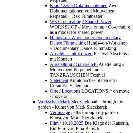
Perpétuel
Kino / Zwei Dokumentationen
Zwei
Dokumentationen von Mouvement
Perpétuel – Rex-Filmtheater
WS Co-Creating / Shared Power
WORKSHOP // Move on up / Co-creating
as a model for shared power
Hands--on-Workshop // Documentary
Dance Filmmaking
Hands--on-Workshop
// Documentary Dance Filmmaking
Abschluss mit Konzert
Festival Abschluss
mit Konzert
Ausstellung / Galerie n46
Ausstellung //
Mouvement Perpétuel und
TANZRAUSCHEN Festival
Statement
Kuratorisches Statement /
Curatorial Statement
Orte / Locations
LOCATIONS // on move
/ move on
Werkschau Mark Sieczarek
paths through my
garden - Kunst von Mark Sieczkarek
Vernissage
paths through my garden -
Kunst von Mark Sieczkarek
Film / 10.10.2025
Die Klage der Kaiserin.
Ein Film von Pina Bausch