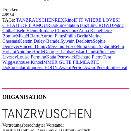
Drucken
46954
TAGs:
TANZRAUSCHEN
REX
Kino
IF IT WHERE LOVE
SI
C'ÉTAIT DE L'AMOUR
Dokumentation
Tanzfilm
CROWD
Patric
Chiha
Gisèle Vienne
Jordane Chouzenoux
Anna Riche
Pierre
Bompy
Mikaël Barre
Aurora Films
Philip Berlin
Marine
Chesnais
Kerstin Daley-Baradel
Sylvain Decloitre
Sophie
Demeyer
Vincent Dupuy
Massimo Fusco
Nuria Guiu Sagarra
Rehin
Hollant
Antoine Horde
Georges Labbat
Oskar Landström
Theo
Livesey
Louise Perming
Katia Petrowick
Richard Pierre
Tyra
Wigg
Arthouse-Kinos
IMMER GUTE FILME
ARTE
Dokumentarfilmpreis
TEDDY-Award
PerSo-Award
Persofilmfestival
ORGANISATION
Vertretungsberechtigter Vorstand:
Kerstin Hamburg, Zara Gayk, Hartmut Göhlich