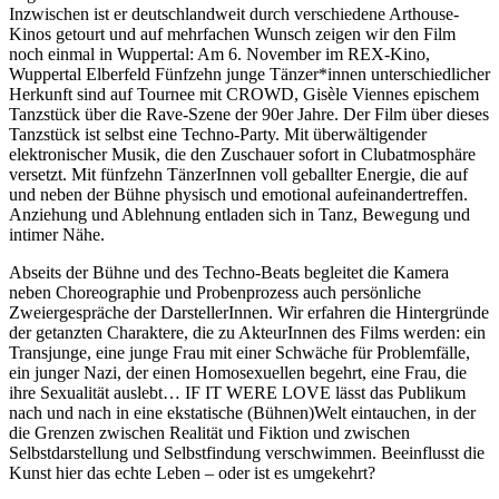
Inzwischen ist er deutschlandweit durch verschiedene Arthouse-
Kinos getourt und auf mehrfachen Wunsch zeigen wir den Film
noch einmal in Wuppertal: Am 6. November im REX-Kino,
Wuppertal Elberfeld Fünfzehn junge Tänzer*innen unterschiedlicher
Herkunft sind auf Tournee mit CROWD, Gisèle Viennes epischem
Tanzstück über die Rave-Szene der 90er Jahre. Der Film über dieses
Tanzstück ist selbst eine Techno-Party. Mit überwältigender
elektronischer Musik, die den Zuschauer sofort in Clubatmosphäre
versetzt. Mit fünfzehn TänzerInnen voll geballter Energie, die auf
und neben der Bühne physisch und emotional aufeinandertreffen.
Anziehung und Ablehnung entladen sich in Tanz, Bewegung und
intimer Nähe.
Abseits der Bühne und des Techno-Beats begleitet die Kamera
neben Choreographie und Probenprozess auch persönliche
Zweiergespräche der DarstellerInnen. Wir erfahren die Hintergründe
der getanzten Charaktere, die zu AkteurInnen des Films werden: ein
Transjunge, eine junge Frau mit einer Schwäche für Problemfälle,
ein junger Nazi, der einen Homosexuellen begehrt, eine Frau, die
ihre Sexualität auslebt… IF IT WERE LOVE lässt das Publikum
nach und nach in eine ekstatische (Bühnen)Welt eintauchen, in der
die Grenzen zwischen Realität und Fiktion und zwischen
Selbstdarstellung und Selbstfindung verschwimmen. Beeinflusst die
Kunst hier das echte Leben – oder ist es umgekehrt?