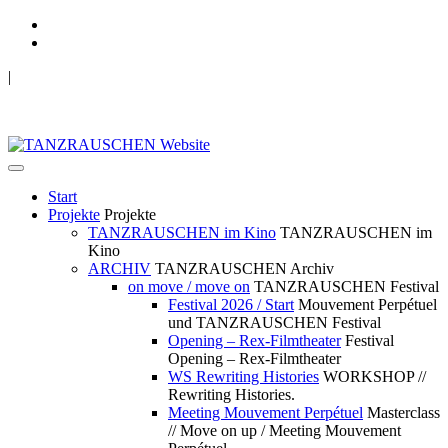
|
TANZRAUSCHEN Wuppertal
we live future now
Start
Projekte
Projekte
TANZRAUSCHEN im Kino
TANZRAUSCHEN im
Kino
ARCHIV
TANZRAUSCHEN Archiv
on move / move on
TANZRAUSCHEN Festival
Festival 2026 / Start
Mouvement Perpétuel
und TANZRAUSCHEN Festival
Opening – Rex-Filmtheater
Festival
Opening – Rex-Filmtheater
WS Rewriting Histories
WORKSHOP //
Rewriting Histories.
Meeting Mouvement Perpétuel
Masterclass
// Move on up / Meeting Mouvement