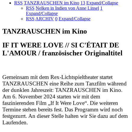
RSS
TANZRAUSCHEN im Kino
13
Expand/Collapse
RSS
Nelken in Indien von Anne Linsel
1
Expand/Collapse
RSS
ARCHIV
0
Expand/Collapse
TANZRAUSCHEN im Kino
IF IT WERE LOVE // SI C'ÉTAIT DE
L'AMOUR / französischer Originaltitel
Gemeinsam mit dem Rex-Lichtspieltheater startet
TANZRAUSCHEN eine Reihe zum Tanzfilm während
der dunklen Jahreszeit: TANZRAUSCHEN im Kino.
Am 6. November 2024 starten wir mit dem
faszinierenden Film „If It Were Love“. Die weiteren
Termine stehen bereits fest. Das Programm wird noch
festgezurrt. An dieser Stelle halten wir Sie dazu auf dem
Laufenden.