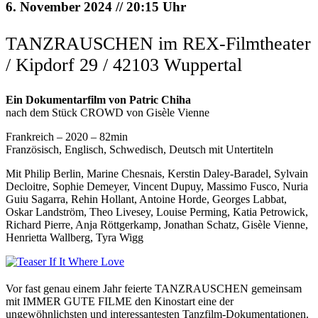
6. November 2024 // 20:15 Uhr
TANZRAUSCHEN im REX-Filmtheater
/ Kipdorf 29 / 42103 Wuppertal
Ein Dokumentarfilm von Patric Chiha
nach dem Stück CROWD von Gisèle Vienne
Frankreich – 2020 – 82min
Französisch, Englisch, Schwedisch, Deutsch mit Untertiteln
Mit Philip Berlin, Marine Chesnais, Kerstin Daley-Baradel, Sylvain
Decloitre, Sophie Demeyer, Vincent Dupuy, Massimo Fusco, Nuria
Guiu Sagarra, Rehin Hollant, Antoine Horde, Georges Labbat,
Oskar Landström, Theo Livesey, Louise Perming, Katia Petrowick,
Richard Pierre, Anja Röttgerkamp, Jonathan Schatz, Gisèle Vienne,
Henrietta Wallberg, Tyra Wigg
Vor fast genau einem Jahr feierte TANZRAUSCHEN gemeinsam
mit IMMER GUTE FILME den Kinostart eine der
ungewöhnlichsten und interessantesten Tanzfilm-Dokumentationen.