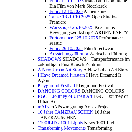
Film / 11.10. 2025
Malou and Dominique.
Ein Film von Mark Sieczkarek
Film / 12.10.2025
Ahnen ahnen
Tanz / 18./19.10.2025
Open Studio-
Premiere
Workshop / 25.10.2025
Kostüm- &
Bewegungsworkshop GARDEN PARTY
Performance / 25.10.2025
Performance
Plastic
Film / 26.10.2025
Film Streetwear
Ausstellungsführung
Werkschau Führung
SHADOWS
SHADOWS – Tanzperformance im
zukünftigen Pina Bausch Zentrum
A New Urban Art Story
A New Urban Art Story
I Have Dreamed It Again
I Have Dreamed It
Again
Playground Festival
Playground Festival
DANCING COLORS
DANCING COLORS
EGO – Journey of Urban Art
EGO – Journey of
Urban Art
mAPs
mAPs - migrating Artists Project
10 Jahre TANZRAUSCHEN
10 Jahre
TANZRAUSCHEN
1700JLID / 1001 Lights
News 1001 Lights
Transforming Movements
Transforming