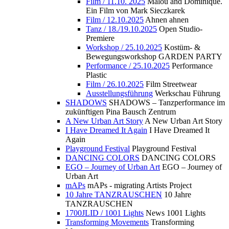
Film / 11.10. 2025
Malou and Dominique.
Ein Film von Mark Sieczkarek
Film / 12.10.2025
Ahnen ahnen
Tanz / 18./19.10.2025
Open Studio-
Premiere
Workshop / 25.10.2025
Kostüm- &
Bewegungsworkshop GARDEN PARTY
Performance / 25.10.2025
Performance
Plastic
Film / 26.10.2025
Film Streetwear
Ausstellungsführung
Werkschau Führung
SHADOWS
SHADOWS – Tanzperformance im
zukünftigen Pina Bausch Zentrum
A New Urban Art Story
A New Urban Art Story
I Have Dreamed It Again
I Have Dreamed It
Again
Playground Festival
Playground Festival
DANCING COLORS
DANCING COLORS
EGO – Journey of Urban Art
EGO – Journey of
Urban Art
mAPs
mAPs - migrating Artists Project
10 Jahre TANZRAUSCHEN
10 Jahre
TANZRAUSCHEN
1700JLID / 1001 Lights
News 1001 Lights
Transforming Movements
Transforming