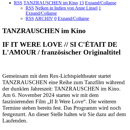
RSS
TANZRAUSCHEN im Kino
13
Expand/Collapse
RSS
Nelken in Indien von Anne Linsel
1
Expand/Collapse
RSS
ARCHIV
0
Expand/Collapse
TANZRAUSCHEN im Kino
IF IT WERE LOVE // SI C'ÉTAIT DE
L'AMOUR / französischer Originaltitel
Gemeinsam mit dem Rex-Lichtspieltheater startet
TANZRAUSCHEN eine Reihe zum Tanzfilm während
der dunklen Jahreszeit: TANZRAUSCHEN im Kino.
Am 6. November 2024 starten wir mit dem
faszinierenden Film „If It Were Love“. Die weiteren
Termine stehen bereits fest. Das Programm wird noch
festgezurrt. An dieser Stelle halten wir Sie dazu auf dem
Laufenden.