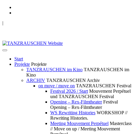
|
TANZRAUSCHEN Wuppertal
we live future now
Start
Projekte
Projekte
TANZRAUSCHEN im Kino
TANZRAUSCHEN im
Kino
ARCHIV
TANZRAUSCHEN Archiv
on move / move on
TANZRAUSCHEN Festival
Festival 2026 / Start
Mouvement Perpétuel
und TANZRAUSCHEN Festival
Opening – Rex-Filmtheater
Festival
Opening – Rex-Filmtheater
WS Rewriting Histories
WORKSHOP //
Rewriting Histories.
Meeting Mouvement Perpétuel
Masterclass
// Move on up / Meeting Mouvement