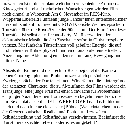
Inzwischen ist er deutschlandweit durch verschiedene Arthouse-
Kinos getourt und auf mehrfachen Wunsch zeigen wir den Film
noch einmal in Wuppertal: Am 6. November im REX-Kino,
Wuppertal Elberfeld Fünfzehn junge Tänzer*innen unterschiedlicher
Herkunft sind auf Tournee mit CROWD, Gisèle Viennes epischem
Tanzstück über die Rave-Szene der 90er Jahre. Der Film über dieses
Tanzstück ist selbst eine Techno-Party. Mit überwältigender
elektronischer Musik, die den Zuschauer sofort in Clubatmosphäre
versetzt. Mit fünfzehn TänzerInnen voll geballter Energie, die auf
und neben der Bühne physisch und emotional aufeinandertreffen.
Anziehung und Ablehnung entladen sich in Tanz, Bewegung und
intimer Nähe.
Abseits der Bühne und des Techno-Beats begleitet die Kamera
neben Choreographie und Probenprozess auch persönliche
Zweiergespräche der DarstellerInnen. Wir erfahren die Hintergründe
der getanzten Charaktere, die zu AkteurInnen des Films werden: ein
Transjunge, eine junge Frau mit einer Schwäche für Problemfälle,
ein junger Nazi, der einen Homosexuellen begehrt, eine Frau, die
ihre Sexualität auslebt… IF IT WERE LOVE lässt das Publikum
nach und nach in eine ekstatische (Bühnen)Welt eintauchen, in der
die Grenzen zwischen Realität und Fiktion und zwischen
Selbstdarstellung und Selbstfindung verschwimmen. Beeinflusst die
Kunst hier das echte Leben – oder ist es umgekehrt?