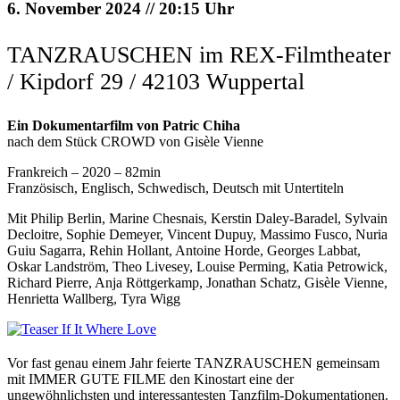
6. November 2024 // 20:15 Uhr
TANZRAUSCHEN im REX-Filmtheater
/ Kipdorf 29 / 42103 Wuppertal
Ein Dokumentarfilm von Patric Chiha
nach dem Stück CROWD von Gisèle Vienne
Frankreich – 2020 – 82min
Französisch, Englisch, Schwedisch, Deutsch mit Untertiteln
Mit Philip Berlin, Marine Chesnais, Kerstin Daley-Baradel, Sylvain
Decloitre, Sophie Demeyer, Vincent Dupuy, Massimo Fusco, Nuria
Guiu Sagarra, Rehin Hollant, Antoine Horde, Georges Labbat,
Oskar Landström, Theo Livesey, Louise Perming, Katia Petrowick,
Richard Pierre, Anja Röttgerkamp, Jonathan Schatz, Gisèle Vienne,
Henrietta Wallberg, Tyra Wigg
Vor fast genau einem Jahr feierte TANZRAUSCHEN gemeinsam
mit IMMER GUTE FILME den Kinostart eine der
ungewöhnlichsten und interessantesten Tanzfilm-Dokumentationen.