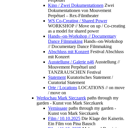
Perpétuel
Kino / Zwei Dokumentationen
Zwei
Dokumentationen von Mouvement
Perpétuel – Rex-Filmtheater
WS Co-Creating / Shared Power
WORKSHOP // Move on up / Co-creating
as a model for shared power
Hands--on-Workshop // Documentary
Dance Filmmaking
Hands--on-Workshop
// Documentary Dance Filmmaking
Abschluss mit Konzert
Festival Abschluss
mit Konzert
Ausstellung / Galerie n46
Ausstellung //
Mouvement Perpétuel und
TANZRAUSCHEN Festival
Statement
Kuratorisches Statement /
Curatorial Statement
Orte / Locations
LOCATIONS // on move
/ move on
Werkschau Mark Sieczarek
paths through my
garden - Kunst von Mark Sieczkarek
Vernissage
paths through my garden -
Kunst von Mark Sieczkarek
Film / 10.10.2025
Die Klage der Kaiserin.
Ein Film von Pina Bausch