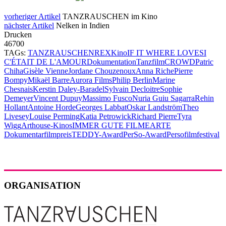
vorheriger Artikel
TANZRAUSCHEN im Kino
nächster Artikel
Nelken in Indien
Drucken
46700
TAGs:
TANZRAUSCHEN
REX
Kino
IF IT WHERE LOVE
SI
C'ÉTAIT DE L'AMOUR
Dokumentation
Tanzfilm
CROWD
Patric
Chiha
Gisèle Vienne
Jordane Chouzenoux
Anna Riche
Pierre
Bompy
Mikaël Barre
Aurora Films
Philip Berlin
Marine
Chesnais
Kerstin Daley-Baradel
Sylvain Decloitre
Sophie
Demeyer
Vincent Dupuy
Massimo Fusco
Nuria Guiu Sagarra
Rehin
Hollant
Antoine Horde
Georges Labbat
Oskar Landström
Theo
Livesey
Louise Perming
Katia Petrowick
Richard Pierre
Tyra
Wigg
Arthouse-Kinos
IMMER GUTE FILME
ARTE
Dokumentarfilmpreis
TEDDY-Award
PerSo-Award
Persofilmfestival
ORGANISATION